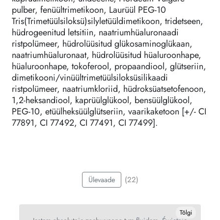
pulber, fenüültrimetikoon, Laurüül PEG-10
Tris(Trimetüülsiloksü)silyletüüldimetikoon, tridetseen,
hüdrogeenitud letsitiin, naatriumhüaluronaadi
ristpolümeer, hüdrolüüsitud glükosaminoglükaan,
naatriumhüaluronaat, hüdrolüüsitud hüaluroonhape,
hüaluroonhape, tokoferool, propaandiool, glütseriin,
dimetikooni/vinüültrimetüülsiloksüsilikaadi
ristpolümeer, naatriumkloriid, hüdroksüatsetofenoon,
1,2-heksandiool, kaprüülglükool, bensüülglükool,
PEG-10, etüülheksüülglütseriin, vaarikaketoon [+/- CI
77891, CI 77492, CI 77491, CI 77499].
(22)
Ülevaade
gi
Tõlgi