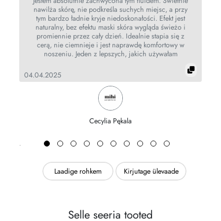
Jestem absolutnie zachwycona tym fluidem. Świetnie
a
nawilża skórę, nie podkreśla suchych miejsc, a przy
tym bardzo ładnie kryje niedoskonałości. Efekt jest
ć
naturalny, bez efektu maski skóra wygląda świeżo i
promiennie przez cały dzień. Idealnie stapia się z
22
cerą, nie ciemnieje i jest naprawdę komfortowy w
noszeniu. Jeden z lepszych, jakich używałam
04.04.2025
Cecylia Pękala
Laadige rohkem
Kirjutage ülevaade
Selle seeria tooted