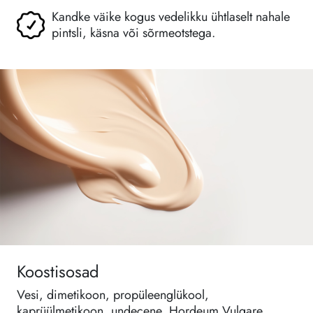
Kandke väike kogus vedelikku ühtlaselt nahale
pintsli, käsna või sõrmeotstega.
Koostisosad
Vesi, dimetikoon, propüleenglükool,
kaprüülmetikoon, undecene, Hordeum Vulgare