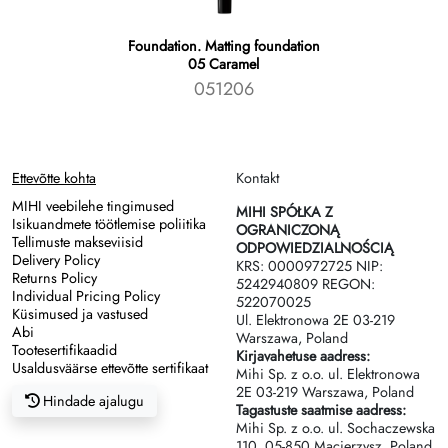
Foundation. Matting foundation
05 Caramel
051206
Ettevõtte kohta
Kontakt
MIHI veebilehe tingimused
MIHI SPÓŁKA Z
Isikuandmete töötlemise poliitika
OGRANICZONĄ
Tellimuste makseviisid
ODPOWIEDZIALNOŚCIĄ
Delivery Policy
KRS: 0000972725 NIP:
Returns Policy
5242940809 REGON:
Individual Pricing Policy
522070025
Küsimused ja vastused
Ul. Elektronowa 2Е 03-219
Abi
Warszawa, Poland
Tootesertifikaadid
Kirjavahetuse aadress:
Usaldusväärse ettevõtte sertifikaat
Mihi Sp. z o.o. ul. Elektronowa
2Е 03-219 Warszawa, Poland
Hindade ajalugu
Tagastuste saatmise aadress:
Mihi Sp. z o.o. ul. Sochaczewska
110, 05-850 Macierzysz, Poland