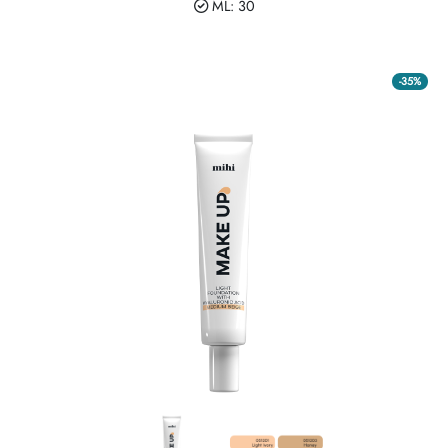
ML: 30
-35%