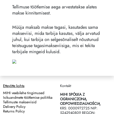
Tellimuse töötlemise aega arvestatakse alates
makse kinnitamisest.
Müüja maksab makse tagasi, kasutades sama
makseviisi, mida tarbija kasutas, välja arvatud
juhul, kui tarbija on selgesõnaliselt nõustunud
teistsuguse tagasimakseviisiga, mis ei tekita
tarbijale mingeid kulusid.
Ettevõtte kohta
Kontakt
MIHI veebilehe tingimused
MIHI SPÓŁKA Z
Isikuandmete töötlemise poliitika
OGRANICZONĄ
Tellimuste makseviisid
ODPOWIEDZIALNOŚCIĄ
Delivery Policy
KRS: 0000972725 NIP:
Returns Policy
5242940809 REGON: