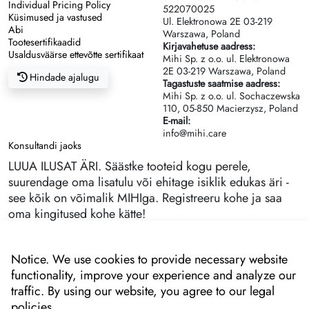
Individual Pricing Policy
522070025
Küsimused ja vastused
Ul. Elektronowa 2Е 03-219
Abi
Warszawa, Poland
Tootesertifikaadid
Kirjavahetuse aadress:
Usaldusväärse ettevõtte sertifikaat
Mihi Sp. z o.o. ul. Elektronowa
2Е 03-219 Warszawa, Poland
Hindade ajalugu
Tagastuste saatmise aadress:
Mihi Sp. z o.o. ul. Sochaczewska
110, 05-850 Macierzysz, Poland
E-mail:
info@mihi.care
Konsultandi jaoks
LUUA ILUSAT ÄRI. Säästke tooteid kogu perele,
suurendage oma lisatulu või ehitage isiklik edukas äri -
see kõik on võimalik MIHIga. Registreeru kohe ja saa
oma kingitused kohe kätte!
Notice. We use cookies to provide necessary website
functionality, improve your experience and analyze our
traffic. By using our website, you agree to our legal
policies.