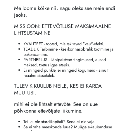
Me loome kõike nii, nagu oleks see meie endi
jaoks.
MISSIOON: ETTEVÕTLUSE MAKSIMAALNE
LIHTSUSTAMINE
KVALITEET - tooted, mis tekitavad "vau"-efekti.
TEADLIK Tarbimine - keskkonnasõbralik tootmine ja
pakendamine.
PARTNERLUS - Läbipaistvad tingimused, ausad
maksed, toetus igas etapis.
Ei mingeid punkte, ei mingeid kogumeid - ainult
reaalne sissetulek.
TULEVIK KUULUB NEILE, KES EI KARDA
MUUTUSI.
mihi ei ole lihtsalt ettevõte. See on uue
põlvkonna ettevõtjate liikumine.
Teil ei ole stardikapitali? Seda ei ole vaja.
Sa ei taha meeskonda luua? Müüge e-kaubanduse