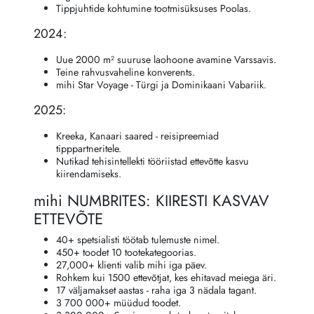
Tippjuhtide kohtumine tootmisüksuses Poolas.
2024:
Uue 2000 m² suuruse laohoone avamine Varssavis.
Teine rahvusvaheline konverents.
mihi Star Voyage - Türgi ja Dominikaani Vabariik.
2025:
Kreeka, Kanaari saared - reisipreemiad
tipppartneritele.
Nutikad tehisintellekti tööriistad ettevõtte kasvu
kiirendamiseks.
mihi NUMBRITES: KIIRESTI KASVAV
ETTEVÕTE
40+ spetsialisti töötab tulemuste nimel.
450+ toodet 10 tootekategoorias.
27,000+ klienti valib mihi iga päev.
Rohkem kui 1500 ettevõtjat, kes ehitavad meiega äri.
17 väljamakset aastas - raha iga 3 nädala tagant.
3 700 000+ müüdud toodet.