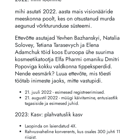
mihi asutati 2022. aasta mais visionääride
meeskonna poolt, kes on otsustanud murda
aegunud võrkturunduse süsteemi.
Ettevõtte asutajad Yevhen Bazhanskyi, Natalia
Solovey, Tetiana Tarasevych ja Elena
Adamchuk tõid koos Euroopa ühe suurima
kosmeetikatootja Elfa Pharmi omaniku Dmitri
Popoviga kokku valdkonna tippeksperdid.
Nende eesmärk? Luua ettevõte, mis tõesti
töötab inimeste jaoks, mitte vastupidi.
21. juuli 2022 - esimesed registreerimised.
21. augustil 2022 - müügi käivitamine, entusiastlik
tagasiside ja esimesed juhid.
2023: Kasv: plahvatuslik kasv
Laopinda on laiendatud 4X.
Rahvusvaheline konverents, kus osales 300 juhti 11
riigist.