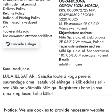
OGRANICZONĄ
Tellimuste makseviisid
ODPOWIEDZIALNOŚCIĄ
Delivery Policy
KRS: 0000972725 NIP:
Returns Policy
5242940809 REGON:
Individual Pricing Policy
522070025
Küsimused ja vastused
Ul. Elektronowa 2Е 03-219
Abi
Warszawa, Poland
Tootesertifikaadid
Kirjavahetuse aadress:
Usaldusväärse ettevõtte sertifikaat
Mihi Sp. z o.o. ul. Elektronowa
2Е 03-219 Warszawa, Poland
Hindade ajalugu
Tagastuste saatmise aadress:
Mihi Sp. z o.o. ul. Sochaczewska
110, 05-850 Macierzysz, Poland
E-mail:
info@mihi.care
Konsultandi jaoks
LUUA ILUSAT ÄRI. Säästke tooteid kogu perele,
suurendage oma lisatulu või ehitage isiklik edukas äri -
see kõik on võimalik MIHIga. Registreeru kohe ja saa
oma kingitused kohe kätte!
Notice. We use cookies to provide necessary website