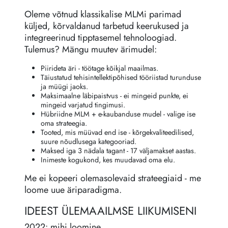
Oleme võtnud klassikalise MLMi parimad
küljed, kõrvaldanud tarbetud keerukused ja
integreerinud tipptasemel tehnoloogiad.
Tulemus? Mängu muutev ärimudel:
Piirideta äri - töötage kõikjal maailmas.
Täiustatud tehisintellektipõhised tööriistad turunduse
ja müügi jaoks.
Maksimaalne läbipaistvus - ei mingeid punkte, ei
mingeid varjatud tingimusi.
Hübriidne MLM + e-kaubanduse mudel - valige ise
oma strateegia.
Tooted, mis müüvad end ise - kõrgekvaliteedilised,
suure nõudlusega kategooriad.
Maksed iga 3 nädala tagant - 17 väljamakset aastas.
Inimeste kogukond, kes muudavad oma elu.
Me ei kopeeri olemasolevaid strateegiaid - me
loome uue äriparadigma.
IDEEST ÜLEMAAILMSE LIIKUMISENI
2022: mihi loomine