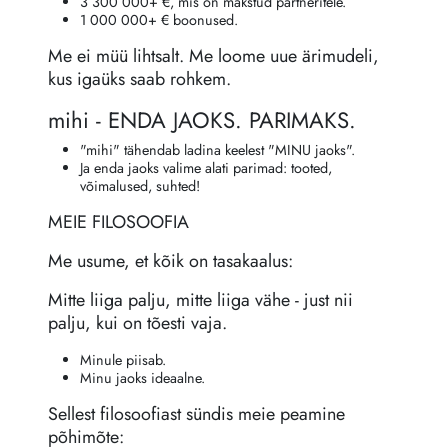
3 300 000+ €, mis on makstud partneritele.
1 000 000+ € boonused.
Me ei müü lihtsalt. Me loome uue ärimudeli,
kus igaüks saab rohkem.
mihi - ENDA JAOKS. PARIMAKS.
"mihi" tähendab ladina keelest "MINU jaoks".
Ja enda jaoks valime alati parimad: tooted,
võimalused, suhted!
MEIE FILOSOOFIA
Me usume, et kõik on tasakaalus:
Mitte liiga palju, mitte liiga vähe - just nii
palju, kui on tõesti vaja.
Minule piisab.
Minu jaoks ideaalne.
Sellest filosoofiast sündis meie peamine
põhimõte: