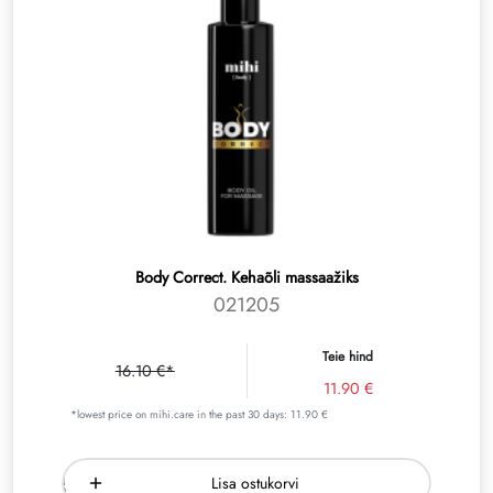
Body Correct. Kehaõli massaažiks
021205
Teie hind
16.10 €*
11.90 €
*lowest price on mihi.care in the past 30 days: 11.90 €
Lisa ostukorvi