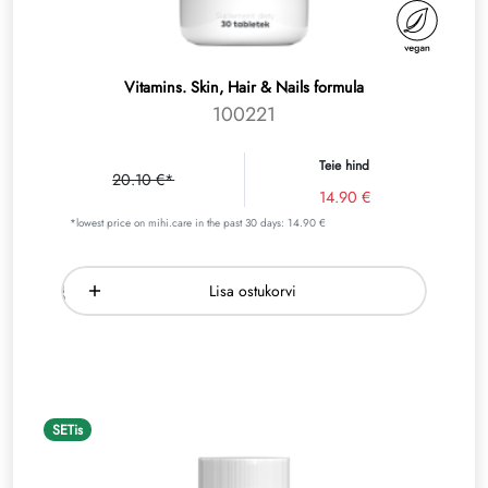
Vitamins. Skin, Hair & Nails formula
100221
Teie hind
20.10 €*
14.90 €
*lowest price on mihi.care in the past 30 days: 14.90 €
Lisa ostukorvi
SETis