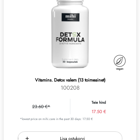
Vitamins. Detox valem (13 toimeainet)
100208
Teie hind
23.60 €*
17.50 €
*lowest price on mihi.care in the past 30 days: 17.50 €
Lisa ostukorvi