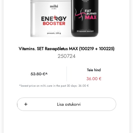
Vitamins. SET Rasvapõletus MAX (100219 + 100225)
250724
Teie hind
53.80 €*
36.00 €
*lowest price on mihi.care in the past 30 days: 36.00 €
Lisa ostukorvi