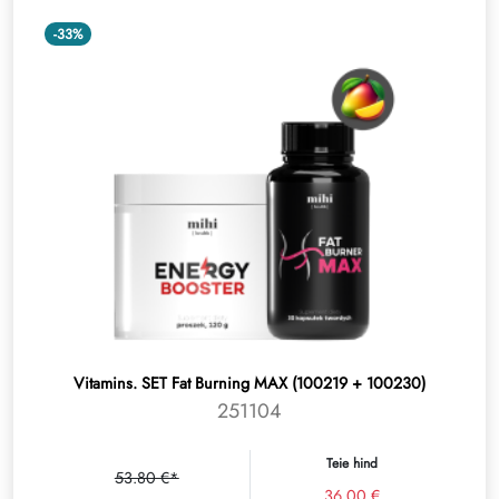
-33%
Vitamins. SET Fat Burning MAX (100219 + 100230)
251104
Teie hind
53.80 €*
36.00 €