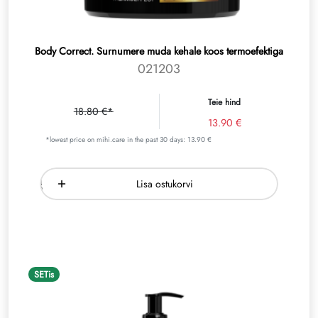
Body Correct. Surnumere muda kehale koos termoefektiga
021203
Teie hind
18.80 €*
13.90 €
*lowest price on mihi.care in the past 30 days: 13.90 €
Lisa ostukorvi
SETis