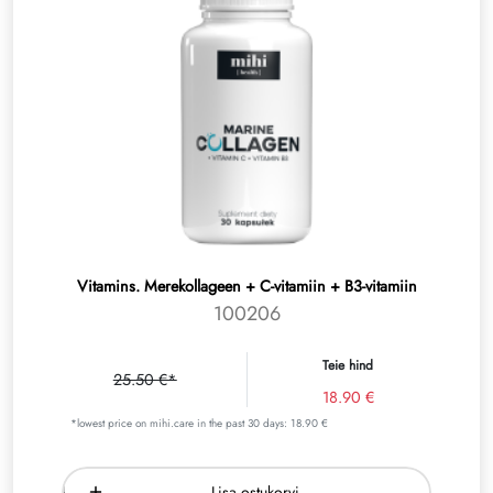
Vitamins. Merekollageen + C-vitamiin + B3-vitamiin
100206
Teie hind
25.50 €*
18.90 €
*lowest price on mihi.care in the past 30 days: 18.90 €
Lisa ostukorvi