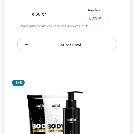
Teie hind
8.80 €*
6.50 €
*lowest price on mihi.care in the past 30 days: 6.50 €
Lisa ostukorvi
-34%