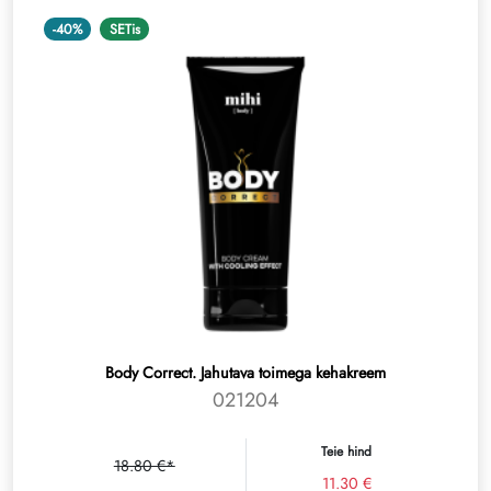
-40%
SETis
Body Correct. Jahutava toimega kehakreem
021204
Teie hind
18.80 €*
11.30 €