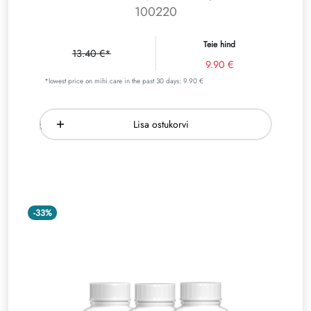
100220
Teie hind
13.40 €*
9.90 €
*lowest price on mihi.care in the past 30 days: 9.90 €
Lisa ostukorvi
-33%