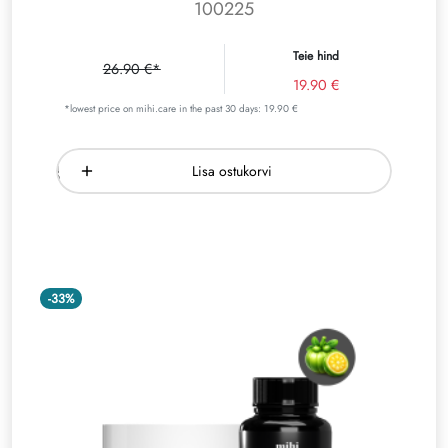
100225
Teie hind
26.90 €*
19.90 €
*lowest price on mihi.care in the past 30 days: 19.90 €
Lisa ostukorvi
-33%