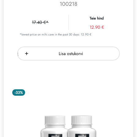
100218
Teie hind
17.40 €*
12.90 €
*lowest price on mihi.care in the past 30 days: 12.90 €
Lisa ostukorvi
-33%