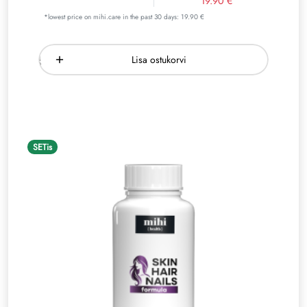
19.90 €
*lowest price on mihi.care in the past 30 days: 19.90 €
Lisa ostukorvi
SETis