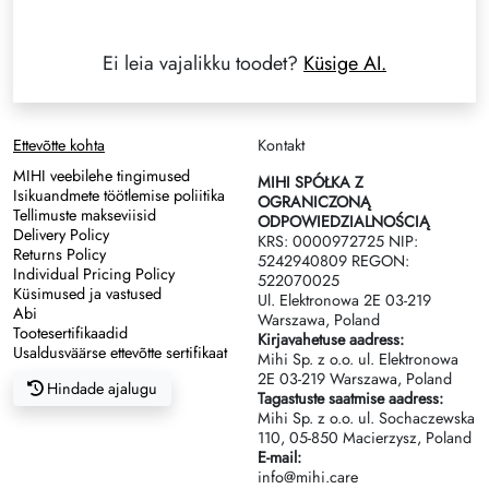
Ei leia vajalikku toodet?
Küsige AI.
Ettevõtte kohta
Kontakt
MIHI veebilehe tingimused
MIHI SPÓŁKA Z
Isikuandmete töötlemise poliitika
OGRANICZONĄ
Tellimuste makseviisid
ODPOWIEDZIALNOŚCIĄ
Delivery Policy
KRS: 0000972725 NIP:
Returns Policy
5242940809 REGON:
Individual Pricing Policy
522070025
Küsimused ja vastused
Ul. Elektronowa 2Е 03-219
Abi
Warszawa, Poland
Tootesertifikaadid
Kirjavahetuse aadress:
Usaldusväärse ettevõtte sertifikaat
Mihi Sp. z o.o. ul. Elektronowa
2Е 03-219 Warszawa, Poland
Hindade ajalugu
Tagastuste saatmise aadress:
Mihi Sp. z o.o. ul. Sochaczewska
110, 05-850 Macierzysz, Poland
E-mail:
info@mihi.care