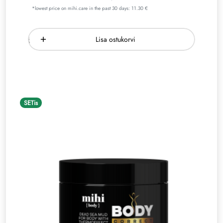
*lowest price on mihi.care in the past 30 days: 11.30 €
Lisa ostukorvi
SETis