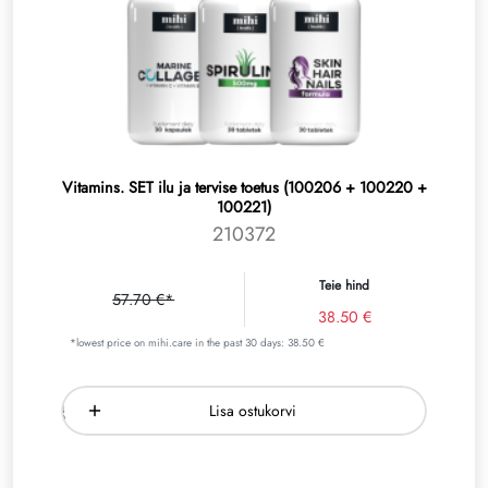
Vitamins. SET ilu ja tervise toetus (100206 + 100220 +
100221)
210372
Teie hind
57.70 €*
38.50 €
*lowest price on mihi.care in the past 30 days: 38.50 €
Lisa ostukorvi