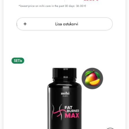
*lowest price on mihi.care in the past 30 days: 36.00 €
Lisa ostukorvi
SETis