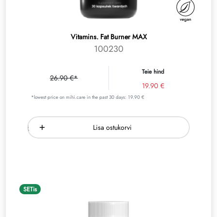
Vitamins. Fat Burner MAX
100230
Teie hind
26.90 €*
19.90 €
*lowest price on mihi.care in the past 30 days: 19.90 €
Lisa ostukorvi
SETis