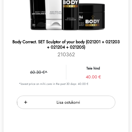
Body Correct. SET Sculptor of your body (021201 + 021203
+ 021204 + 021205)
210362
Teie hind
60.30 €*
40.00 €
*lowest price on mihi.care in the past 30 days: 40.00 €
Lisa ostukorvi