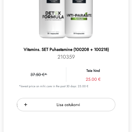
Vitamins. SET Puhastamine (100208 + 100218)
210359
Teie hind
37.50 €*
25.00 €
*lowest price on mihi.care in the past 30 days: 25.00 €
Lisa ostukorvi