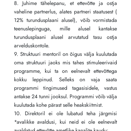
8. Juhime tähelepanu, et ettevõtte ja ostja
vaheline partnerlus, alates partneri staatusest (
12% turundusplaani alusel), võib vormistada
teenuslepinguga, mille alusel kantakse
turundusplaani alusel arvutatud tasu ostja
arvelduskontole.
9. Struktuuri mentoril on õigus välja kuulutada
oma struktuuri jaoks mis tahes stimuleerivaid
programme, kui ta on eelnevalt ettevõttega
kokku leppinud. Selleks on vaja saata
programmi tingimused tagasisidele, vastus
antakse 24 tunni jooksul. Programmi võib välja
kuulutada kohe pärast selle heakskiitmist.
10. Direktoril ei ole lubatud teha järgmisi
*avalikke avaldusi, kui neid ei ole eelnevalt
avaldatud ettevõtte ametlike kanalite kaudu: