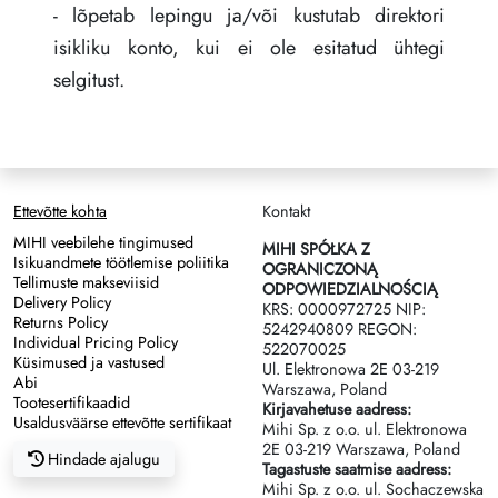
- lõpetab lepingu ja/või kustutab direktori
isikliku konto, kui ei ole esitatud ühtegi
selgitust.
Ettevõtte kohta
Kontakt
MIHI veebilehe tingimused
MIHI SPÓŁKA Z
Isikuandmete töötlemise poliitika
OGRANICZONĄ
Tellimuste makseviisid
ODPOWIEDZIALNOŚCIĄ
Delivery Policy
KRS: 0000972725 NIP:
Returns Policy
5242940809 REGON:
Individual Pricing Policy
522070025
Küsimused ja vastused
Ul. Elektronowa 2Е 03-219
Abi
Warszawa, Poland
Tootesertifikaadid
Kirjavahetuse aadress:
Usaldusväärse ettevõtte sertifikaat
Mihi Sp. z o.o. ul. Elektronowa
2Е 03-219 Warszawa, Poland
Hindade ajalugu
Tagastuste saatmise aadress:
Mihi Sp. z o.o. ul. Sochaczewska