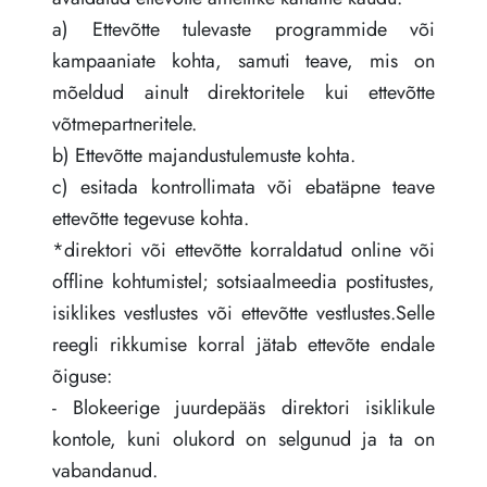
a) Ettevõtte tulevaste programmide või
kampaaniate kohta, samuti teave, mis on
mõeldud ainult direktoritele kui ettevõtte
võtmepartneritele.
b) Ettevõtte majandustulemuste kohta.
c) esitada kontrollimata või ebatäpne teave
ettevõtte tegevuse kohta.
*direktori või ettevõtte korraldatud online või
offline kohtumistel; sotsiaalmeedia postitustes,
isiklikes vestlustes või ettevõtte vestlustes.Selle
reegli rikkumise korral jätab ettevõte endale
õiguse:
- Blokeerige juurdepääs direktori isiklikule
kontole, kuni olukord on selgunud ja ta on
vabandanud.