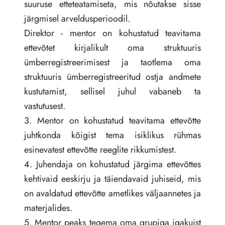
suuruse etteteatamiseta, mis nõutakse sisse
järgmisel arveldusperioodil.
Direktor - mentor on kohustatud teavitama
ettevõtet kirjalikult oma struktuuris
ümberregistreerimisest ja taotlema oma
struktuuris ümberregistreeritud ostja andmete
kustutamist, sellisel juhul vabaneb ta
vastutusest.
3. Mentor on kohustatud teavitama ettevõtte
juhtkonda kõigist tema isiklikus rühmas
esinevatest ettevõtte reeglite rikkumistest.
4. Juhendaja on kohustatud järgima ettevõttes
kehtivaid eeskirju ja täiendavaid juhiseid, mis
on avaldatud ettevõtte ametlikes väljaannetes ja
materjalides.
5. Mentor peaks tegema oma grupiga igakuist