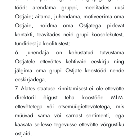
tööd: arendama gruppi, meelitades uusi
Ostjaid; aitama, juhendama, motiveerima oma
Ostjaid, hoidma oma Ostjatega pidevat
kontakti, teavitades neid grupi koosolekutest,
tundidest ja koolitustest;
6. Juhendaja on kohustatud tutvustama
Ostjatele ettevõttes kehtivaid eeskirju ning
jälgima oma grupi Ostjate koostööd nende
eeskirjadega.
7. Alates staatuse kinnitamisest ei ole ettevõtte
direktoril õigust teha koostööd MLM-
ettevõtetega või otsemüügiettevõtetega, mis
müüvad sama või sarnast sortimenti, ega
kaasata sellesse tegevusse ettevõtte võrgustiku
ostjaid.