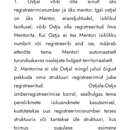
1. Ostjal võib olla ainult üks
registreerimisnumber ja üks mentor. Igal ostjal
on üks Mentor, erandjuhtudel, isiklikul
taotlusel, võib Ostja olla registreeritud ilma
Mentorita. Kui Ostja ei tea Mentori isiklikku
numbrit või registreerib end ise, määrab
ettevõte tema Mentori automaatselt
turunduskavas osalejate hulgast territoriaalselt.
2. Mentorina ei ole Ostjal mingil juhul õigust
pakkuda oma struktuuri registreerimist juba
registreeritud Ostjale.Ostja
ümberregistreerimise korral, sealhulgas tema
pereliikmete isikuandmete kasutamisel,
kustutatakse uus registreerimisnumber teises
struktuuris või kantakse üle struktuuri, kus
toimus sugulase esimene