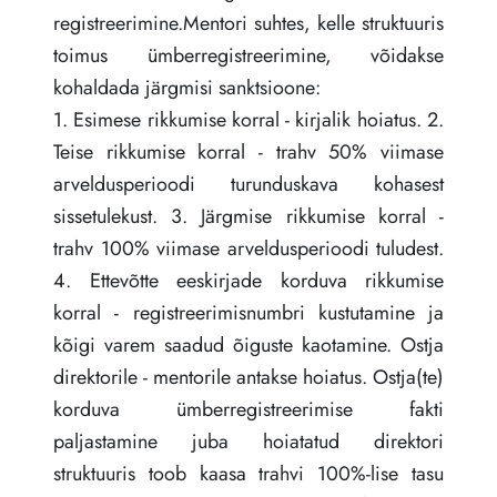
registreerimine.Mentori suhtes, kelle struktuuris
toimus ümberregistreerimine, võidakse
kohaldada järgmisi sanktsioone:
1. Esimese rikkumise korral - kirjalik hoiatus. 2.
Teise rikkumise korral - trahv 50% viimase
arveldusperioodi turunduskava kohasest
sissetulekust. 3. Järgmise rikkumise korral -
trahv 100% viimase arveldusperioodi tuludest.
4. Ettevõtte eeskirjade korduva rikkumise
korral - registreerimisnumbri kustutamine ja
kõigi varem saadud õiguste kaotamine. Ostja
direktorile - mentorile antakse hoiatus. Ostja(te)
korduva ümberregistreerimise fakti
paljastamine juba hoiatatud direktori
struktuuris toob kaasa trahvi 100%-lise tasu