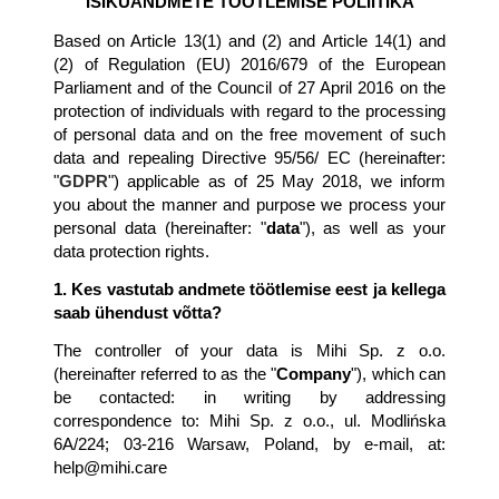
ISIKUANDMETE TÖÖTLEMISE POLIITIKA
Based on Article 13(1) and (2) and Article 14(1) and 
(2) of Regulation (EU) 2016/679 of the European 
Parliament and of the Council of 27 April 2016 on the 
protection of individuals with regard to the processing 
of personal data and on the free movement of such 
data and repealing Directive 95/56/ EC (hereinafter: 
"
GDPR
") applicable as of 25 May 2018, we inform 
you about the manner and purpose we process your 
personal data (hereinafter: "
data
"), as well as your 
data protection rights.
1. Kes vastutab andmete töötlemise eest ja kellega 
saab ühendust võtta?
The controller of your data is Mihi Sp. z o.o. 
(hereinafter referred to as the "
Company
"), which can 
be contacted: in writing by addressing 
correspondence to: Mihi Sp. z o.o., ul. Modlińska 
6A/224; 03-216 Warsaw, Poland, by e-mail, at: 
help@mihi.care