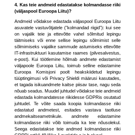
4. Kas teie andmeid edastatakse kolmandasse riiki 
(väljaspool Euroopa Liitu)?
Andmeid võidakse edastada väljaspool Euroopa Liitu 
asuvatele vastuvõtjatele ("kolmandad riigid"): kui see 
on vajalik teie ja ettevõtte vahel sõlmitud lepingu 
täitmiseks või enne sellise lepingu sõlmimist selle 
sõlmimiseks vajalike sammude astumiseks ettevõtte 
IT-infrastruktuuri kasutamise raames (pilvesalvestus, 
e-post). Kui töötlemine hõlmab andmete edastamist 
väljapoole Euroopa Liitu, toimub selline edastamine 
Euroopa Komisjoni poolt heakskiidetud lepingu 
tüüptingimusi või Privacy Shieldi määrusi kasutades, 
et tagada isikuandmete kaitse piisav tase, nagu seda 
nõuab seadus. Muudel juhtudel võidakse teie andmeid 
edastada kolmandatesse riikidesse GDPRis osutatud 
juhtudel. Te võite saada koopia kolmandasse riiki 
edastatud andmetest, esitades vastava taotluse 
andmekaitseametnikule. andmete edastamine 
kolmandasse riiki võib toimuda ka teie nõusolekul. 
Seega edastatakse teie andmed kolmandasse riiki 