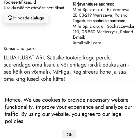
Tootesertifikaadid
Kirjavahetuse aadress:
Usaldusväärse ettevõtte sertifikaat
Mihi Sp. z o.o. ul. Elektronowa
2Е 03-219 Warszawa, Poland
Hindade ajalugu
Tagastuste saatmise aadress:
Mihi Sp. z o.o. ul. Sochaczewska
110, 05-850 Macierzysz, Poland
E-mail:
info@mihi.care
Konsultandi jaoks
LUUA ILUSAT ÄRI. Säästke tooteid kogu perele,
suurendage oma lisatulu või ehitage isiklik edukas äri -
see kõik on võimalik MIHIga. Registreeru kohe ja saa
oma kingitused kohe kätte!
Notice. We use cookies to provide necessary website
functionality, improve your experience and analyze our
traffic. By using our website, you agree to our legal
policies.
Ok