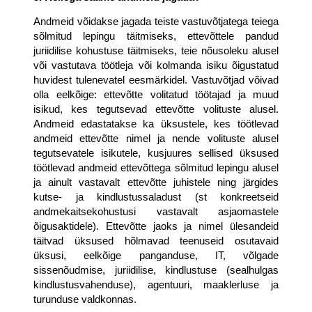
Andmeid võidakse jagada teiste vastuvõtjatega teiega 
sõlmitud lepingu täitmiseks, ettevõttele pandud 
juriidilise kohustuse täitmiseks, teie nõusoleku alusel 
või vastutava töötleja või kolmanda isiku õigustatud 
huvidest tulenevatel eesmärkidel. Vastuvõtjad võivad 
olla eelkõige: ettevõtte volitatud töötajad ja muud 
isikud, kes tegutsevad ettevõtte volituste alusel. 
Andmeid edastatakse ka üksustele, kes töötlevad 
andmeid ettevõtte nimel ja nende volituste alusel 
tegutsevatele isikutele, kusjuures sellised üksused 
töötlevad andmeid ettevõttega sõlmitud lepingu alusel 
ja ainult vastavalt ettevõtte juhistele ning järgides 
kutse- ja kindlustussaladust (st konkreetseid 
andmekaitsekohustusi vastavalt asjaomastele 
õigusaktidele). Ettevõtte jaoks ja nimel ülesandeid 
täitvad üksused hõlmavad teenuseid osutavaid 
üksusi, eelkõige panganduse, IT, võlgade 
sissenõudmise, juriidilise, kindlustuse (sealhulgas 
kindlustusvahenduse), agentuuri, maaklerluse ja 
turunduse valdkonnas.