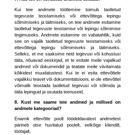
Kui teie andmete töötlemine toimub taotletud 
tegevuste teostamiseks või ettevõttega lepingu 
sõlmimiseks ja täitmiseks, on teie andmete esitamine 
taotletud tegevuste teostamise või lepingu sõlmimise 
tingimuseks. Andmete esitamine on vabatahtlik, kuid 
see on vajalik taotletud tegevuste teostamiseks või 
ettevõttega lepingu sõlmimiseks ja täitmiseks. 
Selleks, et me saaksime neid tegevusi või kohustusi 
täita, nõuavad eeskirjad, et te esitate meile vajalikud 
andmed või dokumendid ja teatate meile viivitamata 
kõikidest muudatustest. Kui te ei esita ettevõttele 
vajalikku teavet või dokumentatsiooni, ei ole ettevõttel 
võimalik teostada taotletud tegevusi või sõlmida ja 
täita lepinguid ja osutada teenuseid.
8. Kust me saame teie andmed ja millised on 
andmete kategooriad?
Enamik ettevõtte poolt töödeldavatest andmetest 
pärineb otse huvitatud poolelt, eelkõige kliendilt, 
töötajalt.