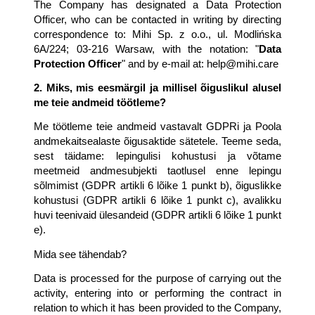
The Company has designated a Data Protection 
Officer, who can be contacted in writing by directing 
correspondence to: Mihi Sp. z o.o., ul. Modlińska 
6A/224; 03-216 Warsaw, with the notation: "
Data 
Protection Officer
" and by e-mail at: 
help@mihi.care
2. Miks, mis eesmärgil ja millisel õiguslikul alusel 
me teie andmeid töötleme?
Me töötleme teie andmeid vastavalt GDPRi ja Poola 
andmekaitsealaste õigusaktide sätetele. Teeme seda, 
sest täidame: lepingulisi kohustusi ja võtame 
meetmeid andmesubjekti taotlusel enne lepingu 
sõlmimist (GDPR artikli 6 lõike 1 punkt b), õiguslikke 
kohustusi (GDPR artikli 6 lõike 1 punkt c), avalikku 
huvi teenivaid ülesandeid (GDPR artikli 6 lõike 1 punkt 
e).
Mida see tähendab?
Data is processed for the purpose of carrying out the 
activity, entering into or performing the contract in 
relation to which it has been provided to the Company, 