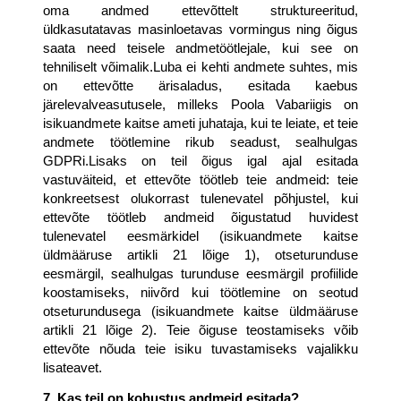
oma andmed ettevõttelt struktureeritud, 
üldkasutatavas masinloetavas vormingus ning õigus 
saata need teisele andmetöötlejale, kui see on 
tehniliselt võimalik.Luba ei kehti andmete suhtes, mis 
on ettevõtte ärisaladus, esitada kaebus 
järelevalveasutusele, milleks Poola Vabariigis on 
isikuandmete kaitse ameti juhataja, kui te leiate, et teie 
andmete töötlemine rikub seadust, sealhulgas 
GDPRi.Lisaks on teil õigus igal ajal esitada 
vastuväiteid, et ettevõte töötleb teie andmeid: teie 
konkreetsest olukorrast tulenevatel põhjustel, kui 
ettevõte töötleb andmeid õigustatud huvidest 
tulenevatel eesmärkidel (isikuandmete kaitse 
üldmääruse artikli 21 lõige 1), otseturunduse 
eesmärgil, sealhulgas turunduse eesmärgil profiilide 
koostamiseks, niivõrd kui töötlemine on seotud 
otseturundusega (isikuandmete kaitse üldmääruse 
artikli 21 lõige 2). Teie õiguse teostamiseks võib 
ettevõte nõuda teie isiku tuvastamiseks vajalikku 
lisateavet.
7. Kas teil on kohustus andmeid esitada?