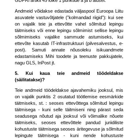
GDPRi artikli 49 lõike 1 punktide a ja b alusel.
Andmeid võidakse edastada väljaspool Euroopa Liitu 
asuvatele vastuvõtjatele ("kolmandad riigid"): kui see 
on vajalik teie ja ettevõtte vahel sõlmitud lepingu 
täitmiseks või enne lepingu sõlmimist sellise lepingu 
sõlmimiseks vajalike sammude astumiseks, kui 
ettevõte kasutab IT-infrastruktuuri (pilvesalvestus, e-
post). Samuti annate nõusoleku isikuandmete 
edastamiseks Mihi toodete ja teenuste pakkujatele, 
nagu GLS, InPost jt.
5. Kui kaua teie andmeid töödeldakse 
(säilitatakse)?
Teie andmeid töödeldakse ajavahemiku jooksul, mis 
on vajalik punktis 2 osutatud töötlemise eesmärkide 
täitmiseks, st. : seoses ettevõttega sõlmitud lepingu 
täitmisega - kuni selle täitmiseni ning pärast seda 
seadusega nõutud aja jooksul või võimalike nõuete 
täitmiseks, seoses ettevõttele pandud juriidiliste 
kohustuste täitmisega seoses äritegevuse ja sõlmitud 
lepingute täitmisega - kuni nende kohustuste 