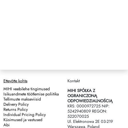
Ettevõtte kohta
Kontakt
MIHI veebilehe tingimused
MIHI SPÓŁKA Z
Isikuandmete töötlemise poliitika
OGRANICZONĄ
Tellimuste makseviisid
ODPOWIEDZIALNOŚCIĄ
Delivery Policy
KRS: 0000972725 NIP:
Returns Policy
5242940809 REGON:
Individual Pricing Policy
522070025
Küsimused ja vastused
Ul. Elektronowa 2Е 03-219
Abi
Warszawa, Poland