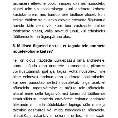
täitmiseni ettevõtte poolt, seoses üksnes nõusoleku 
alusel toimuva töötlemisega kuni andmete kohese 
kustutamiseni, mis toimub teie taotluse alusel, kuni 
sellise töötlemise aluseks olevate ettevõtte õigustatud 
huvide täitmiseni või kuni teie vastuväite sellise 
töötlemise vastu, välja arvatud juhul, kui edasiseks 
töötlemiseks on õiguspärane alus.
6. Millised õigused on teil, et tagada teie andmete 
nõuetekohane kaitse?
Teil on õigus: taotleda juurdepääsu oma andmetele, 
samuti nõuda oma andmete parandamist, piiramist 
või kustutamist, igal ajal tagasi võtta nõusolek, mille 
olete eelnevalt andnud oma andmete töötlemiseks, 
kui see puudutab sellist nõusolekut, tingimusel, et 
nõusoleku tagasivõtmine ei mõjuta teie nõusoleku 
alusel enne selle tagasivõtmist toimunud töötlemise 
seaduslikkust, taotleda ettevõttele esitatud andmete 
ülekandmist, mida töödeldakse lepingu sõlmimise ja 
täitmise eesmärgil või mida töödeldakse nõusoleku 
alusel.Kaasaskantavus seisneb selles, et te saate 