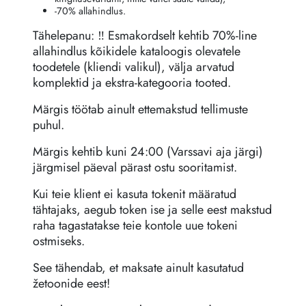
-70% allahindlus.
Tähelepanu: ‼️ Esmakordselt kehtib 70%-line
allahindlus kõikidele kataloogis olevatele
toodetele (kliendi valikul), välja arvatud
komplektid ja ekstra-kategooria tooted.
Märgis töötab ainult ettemakstud tellimuste
puhul.
Märgis kehtib kuni 24:00 (Varssavi aja järgi)
järgmisel päeval pärast ostu sooritamist.
Kui teie klient ei kasuta tokenit määratud
tähtajaks, aegub token ise ja selle eest makstud
raha tagastatakse teie kontole uue tokeni
ostmiseks.
See tähendab, et maksate ainult kasutatud
žetoonide eest!