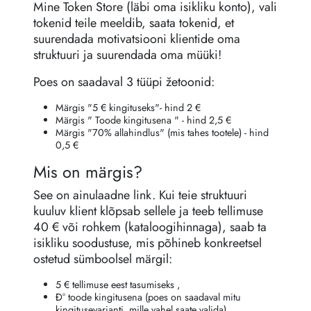
Mine Token Store (läbi oma isikliku konto), vali
tokenid teile meeldib, saata tokenid, et
suurendada motivatsiooni klientide oma
struktuuri ja suurendada oma müüki!
Poes on saadaval 3 tüüpi žetoonid:
Märgis "5 € kingituseks"- hind 2 €
Märgis " Toode kingitusena " - hind 2,5 €
Märgis "70% allahindlus" (mis tahes tootele) - hind
0,5 €
Mis on märgis?
See on ainulaadne link. Kui teie struktuuri
kuuluv klient klõpsab sellele ja teeb tellimuse
40 € või rohkem (kataloogihinnaga), saab ta
isikliku soodustuse, mis põhineb konkreetsel
ostetud sümboolsel märgil:
5 € tellimuse eest tasumiseks ,
Ð° toode kingitusena (poes on saadaval mitu
kingitusevarianti, mille vahel saate valida),