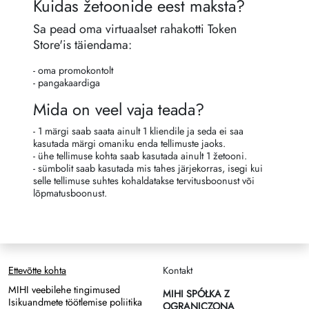
Kuidas žetoonide eest maksta?
Sa pead oma virtuaalset rahakotti Token
Store'is täiendama:
- oma promokontolt
- pangakaardiga
Mida on veel vaja teada?
- 1 märgi saab saata ainult 1 kliendile ja seda ei saa
kasutada märgi omaniku enda tellimuste jaoks.
- ühe tellimuse kohta saab kasutada ainult 1 žetooni.
- sümbolit saab kasutada mis tahes järjekorras, isegi kui
selle tellimuse suhtes kohaldatakse tervitusboonust või
lõpmatusboonust.
Ettevõtte kohta
Kontakt
MIHI veebilehe tingimused
MIHI SPÓŁKA Z
Isikuandmete töötlemise poliitika
OGRANICZONĄ