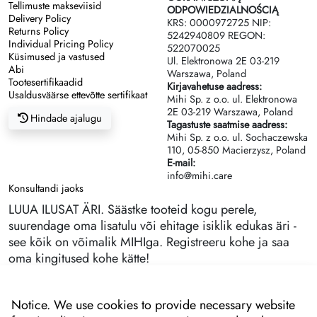
Tellimuste makseviisid
ODPOWIEDZIALNOŚCIĄ
Delivery Policy
KRS: 0000972725 NIP:
Returns Policy
5242940809 REGON:
Individual Pricing Policy
522070025
Küsimused ja vastused
Ul. Elektronowa 2Е 03-219
Abi
Warszawa, Poland
Tootesertifikaadid
Kirjavahetuse aadress:
Usaldusväärse ettevõtte sertifikaat
Mihi Sp. z o.o. ul. Elektronowa
2Е 03-219 Warszawa, Poland
Hindade ajalugu
Tagastuste saatmise aadress:
Mihi Sp. z o.o. ul. Sochaczewska
110, 05-850 Macierzysz, Poland
E-mail:
info@mihi.care
Konsultandi jaoks
LUUA ILUSAT ÄRI. Säästke tooteid kogu perele,
suurendage oma lisatulu või ehitage isiklik edukas äri -
see kõik on võimalik MIHIga. Registreeru kohe ja saa
oma kingitused kohe kätte!
Notice. We use cookies to provide necessary website