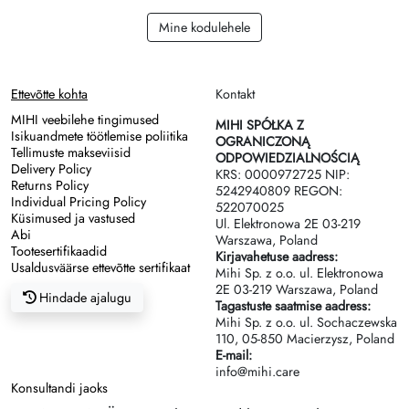
Mine kodulehele
Ettevõtte kohta
Kontakt
MIHI veebilehe tingimused
MIHI SPÓŁKA Z
Isikuandmete töötlemise poliitika
OGRANICZONĄ
Tellimuste makseviisid
ODPOWIEDZIALNOŚCIĄ
Delivery Policy
KRS: 0000972725 NIP:
Returns Policy
5242940809 REGON:
Individual Pricing Policy
522070025
Küsimused ja vastused
Ul. Elektronowa 2Е 03-219
Abi
Warszawa, Poland
Tootesertifikaadid
Kirjavahetuse aadress:
Usaldusväärse ettevõtte sertifikaat
Mihi Sp. z o.o. ul. Elektronowa
2Е 03-219 Warszawa, Poland
Hindade ajalugu
Tagastuste saatmise aadress:
Mihi Sp. z o.o. ul. Sochaczewska
110, 05-850 Macierzysz, Poland
E-mail:
info@mihi.care
Konsultandi jaoks