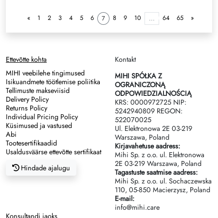
«
1
2
3
4
5
6
8
9
10
64
65
»
7
...
Ettevõtte kohta
Kontakt
MIHI veebilehe tingimused
MIHI SPÓŁKA Z
Isikuandmete töötlemise poliitika
OGRANICZONĄ
Tellimuste makseviisid
ODPOWIEDZIALNOŚCIĄ
Delivery Policy
KRS: 0000972725 NIP:
Returns Policy
5242940809 REGON:
Individual Pricing Policy
522070025
Küsimused ja vastused
Ul. Elektronowa 2Е 03-219
Abi
Warszawa, Poland
Tootesertifikaadid
Kirjavahetuse aadress:
Usaldusväärse ettevõtte sertifikaat
Mihi Sp. z o.o. ul. Elektronowa
2Е 03-219 Warszawa, Poland
Hindade ajalugu
Tagastuste saatmise aadress:
Mihi Sp. z o.o. ul. Sochaczewska
110, 05-850 Macierzysz, Poland
E-mail:
info@mihi.care
Konsultandi jaoks