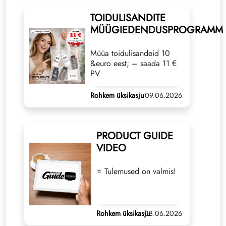
TOIDULISANDITE
MÜÜGIEDENDUSPROGRAMM
Müüa toidulisandeid 10
&euro eest; – saada 11 €
PV
Rohkem üksikasju
09.06.2026
PRODUCT GUIDE
VIDEO
⭐️ Tulemused on valmis!
Rohkem üksikasju
08.06.2026