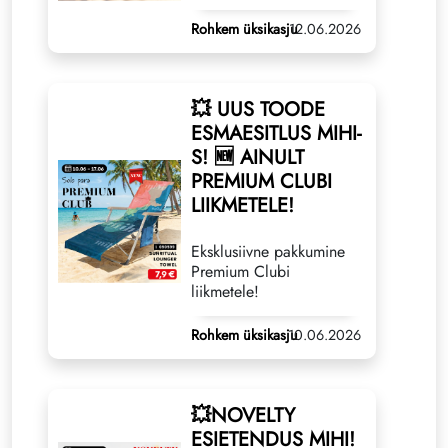
Rohkem üksikasju
12.06.2026
💥 UUS TOODE
ESMAESITLUS MIHI-
S! 🆕 AINULT
PREMIUM CLUBI
LIIKMETELE!
Eksklusiivne pakkumine
Premium Clubi
liikmetele!
Rohkem üksikasju
10.06.2026
💥NOVELTY
ESIETENDUS MIHI!