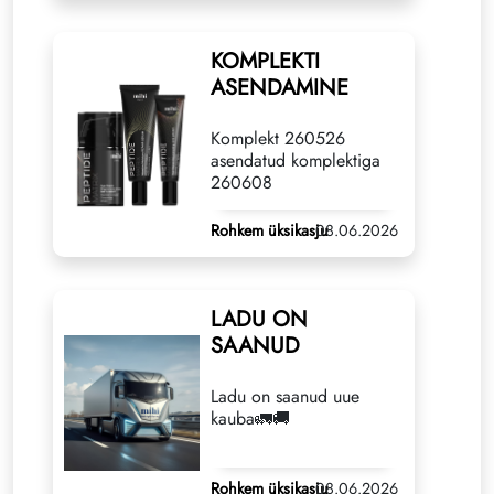
KOMPLEKTI
ASENDAMINE
Komplekt 260526
asendatud komplektiga
260608
Rohkem üksikasju
08.06.2026
LADU ON
SAANUD
Ladu on saanud uue
kauba🚛🚚
Rohkem üksikasju
08.06.2026