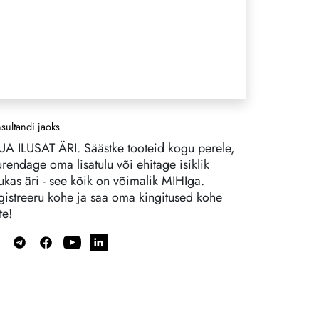
sultandi jaoks
UA ILUSAT ÄRI. Säästke tooteid kogu perele,
urendage oma lisatulu või ehitage isiklik
ukas äri - see kõik on võimalik MIHIga.
gistreeru kohe ja saa oma kingitused kohe
te!