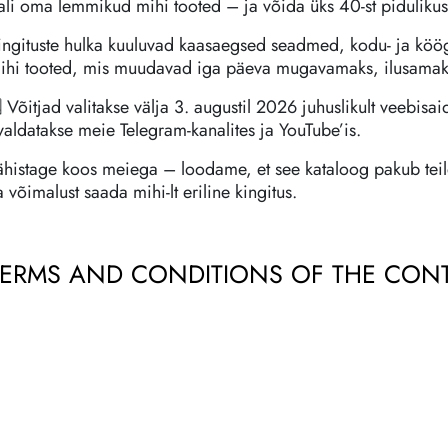
ali oma lemmikud mihi tooted – ja võida üks 40-st pidulikust
ingituste hulka kuuluvad kaasaegsed seadmed, kodu- ja köögi
ihi tooted, mis muudavad iga päeva mugavamaks, ilusamak
 Võitjad valitakse välja 3. augustil 2026 juhuslikult veebis
valdatakse meie Telegram-kanalites ja YouTube’is.
ähistage koos meiega – loodame, et see kataloog pakub teile
a võimalust saada mihi-lt eriline kingitus.
TERMS AND CONDITIONS OF THE CONTES