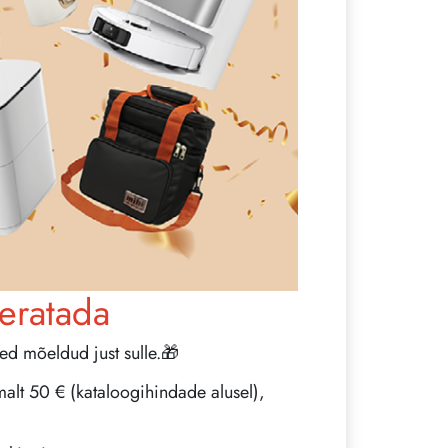
eratada
sed mõeldud just sulle.🎁
malt 50 € (kataloogihindade alusel),