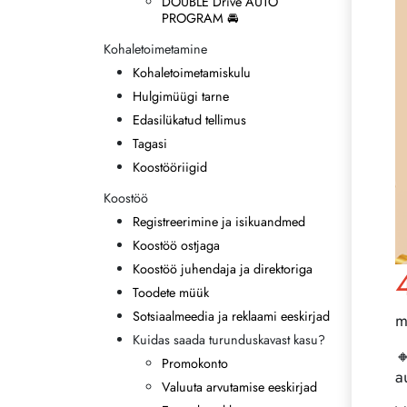
DOUBLE Drive AUTO
PROGRAM 🚘
Kohaletoimetamine
Kohaletoimetamiskulu
Hulgimüügi tarne
Edasilükatud tellimus
Tagasi
Koostööriigid
Koostöö
Registreerimine ja isikuandmed
Koostöö ostjaga
Koostöö juhendaja ja direktoriga
Toodete müük
Sotsiaalmeedia ja reklaami eeskirjad
m
Kuidas saada turunduskavast kasu?

Promokonto
a
Valuuta arvutamise eeskirjad