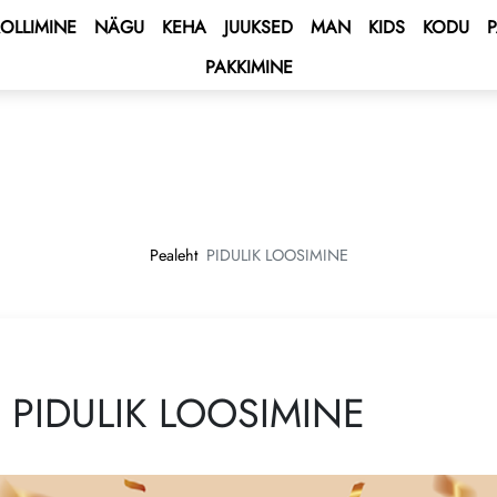
OLLIMINE
NÄGU
KEHA
JUUKSED
MAN
KIDS
KODU
PAKKIMINE
 BONUS
us
o
BONUS
tuse boonus
utamise eeskirjad
ENT BONUS
 - Vahemere kruiis 🌟
 kaart
ubi
e 2027 💫
ida leping
Pealeht
PIDULIK LOOSIMINE
ping Program 🛍
iga GROW&GET!
Club
rive AUTO PROGRAM 🚘
PIDULIK LOOSIMINE
– võida auto