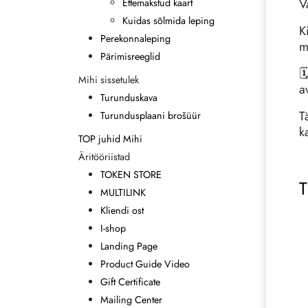
V
Ettemakstud kaart
Kuidas sõlmida leping
K
Perekonnaleping
m
Pärimisreeglid

Mihi sissetulek
a
Turunduskava
T
Turundusplaani brošüür
k
TOP juhid Mihi
Äritööriistad
TOKEN STORE
MULTILINK
Kliendi ost
I-shop
Landing Page
Product Guide Video
Gift Certificate
Mailing Center