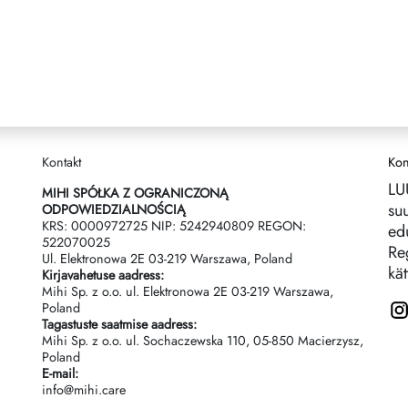
Kontakt
Kon
LU
MIHI SPÓŁKA Z OGRANICZONĄ
su
ODPOWIEDZIALNOŚCIĄ
KRS: 0000972725 NIP: 5242940809 REGON:
ed
522070025
Re
Ul. Elektronowa 2Е 03-219 Warszawa, Poland
kät
Kirjavahetuse aadress:
Mihi Sp. z o.o. ul. Elektronowa 2Е 03-219 Warszawa,
Poland
Tagastuste saatmise aadress:
Mihi Sp. z o.o. ul. Sochaczewska 110, 05-850 Macierzysz,
Poland
E-mail:
info@mihi.care