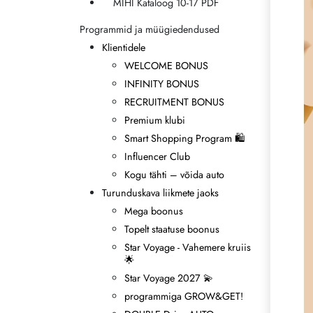
MIHI Kataloog 10-17 PDF
Programmid ja müügiedendused
Klientidele
WELCOME BONUS
INFINITY BONUS
RECRUITMENT BONUS
Premium klubi
Smart Shopping Program 🛍
Influencer Club
Kogu tähti – võida auto
Turunduskava liikmete jaoks
Mega boonus
Topelt staatuse boonus
Star Voyage - Vahemere kruiis
🌟
Star Voyage 2027 💫
programmiga GROW&GET!