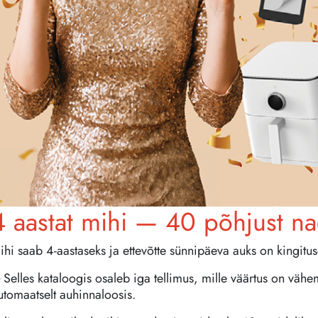
4 aastat mihi — 40 põhjust na
ihi saab 4-aastaseks ja ettevõtte sünnipäeva auks on kingitu
Selles kataloogis osaleb iga tellimus, mille väärtus on vähe
utomaatselt auhinnaloosis.