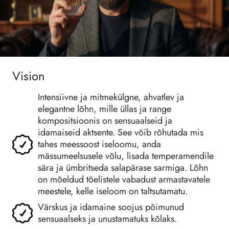
Vision
Intensiivne ja mitmekülgne, ahvatlev ja
elegantne lõhn, mille üllas ja range
kompositsioonis on sensuaalseid ja
idamaiseid aktsente. See võib rõhutada mis
tahes meessoost iseloomu, anda
mässumeelsusele võlu, lisada temperamendile
sära ja ümbritseda salapärase sarmiga. Lõhn
on mõeldud tõelistele vabadust armastavatele
meestele, kelle iseloom on taltsutamatu.
Värskus ja idamaine soojus põimunud
sensuaalseks ja unustamatuks kõlaks.