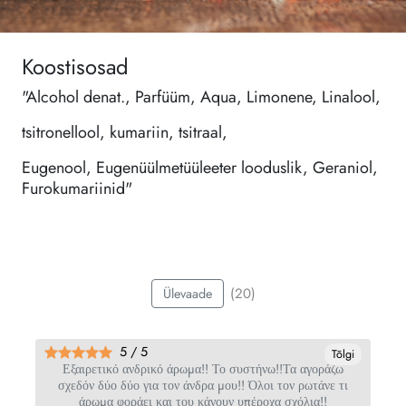
Koostisosad
"Alcohol denat., Parfüüm, Aqua, Limonene, Linalool,
tsitronellool, kumariin, tsitraal,
Eugenool, Eugenüülmetüüleeter looduslik, Geraniol,
Furokumariinid"
(20)
Ülevaade
5 / 5
Tõlgi
Εξαιρετικό ανδρικό άρωμα!! Το συστήνω!!Τα αγοράζω
σχεδόν δύο δύο για τον άνδρα μου!! Όλοι τον ρωτάνε τι
άρωμα φοράει και του κάνουν υπέροχα σχόλια!!