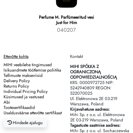
Perfume M. Parfümeeritud vesi
Just for Him
040207
Ettevõtte kohta
Kontakt
MIHI veebilehe tingimused
MIHI SPÓŁKA Z
Isikuandmete töötlemise poliitika
OGRANICZONĄ
Tellimuste makseviisid
ODPOWIEDZIALNOŚCIĄ
Delivery Policy
KRS: 0000972725 NIP:
Returns Policy
5242940809 REGON:
Individual Pricing Policy
522070025
Küsimused ja vastused
Ul. Elektronowa 2Е 03-219
Abi
Warszawa, Poland
Tootesertifikaadid
Kirjavahetuse aadress:
Usaldusväärse ettevõtte sertifikaat
Mihi Sp. z o.o. ul. Elektronowa
2Е 03-219 Warszawa, Poland
Hindade ajalugu
Tagastuste saatmise aadress:
Mihi Sp. z o.o. ul. Sochaczewska