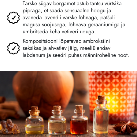
Tärske sügav bergamot astub tantsu vürtsika
pipraga, et saada sensuaalne hoogu ja
avaneda lavendli värske lõhnaga, patšuli
magusa soojusega, lõhnava geraaniumiga ja
ümbritseda keha vetiveri uduga.
Kompositsiooni lõpetavad ambroksiini
seksikas ja ahvatlev jälg, meeliülendav
labdanum ja seedri puhas männiroheline noot.