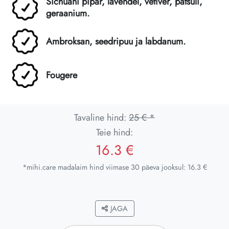
Sichuani pipar, lavendel, vetiver, patšuli,
geraanium.
Ambroksan, seedripuu ja labdanum.
Fougere
Tavaline hind:
25 € *
Teie hind:
16.3 €
*mihi.care madalaim hind viimase 30 päeva jooksul: 16.3 €
JAGA