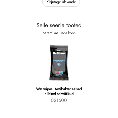
Kirjutage ülevaade
Selle seeria tooted
parem kasutada koos
Wet wipes. Antibakteriaalsed
niisked salvrätikud
021600