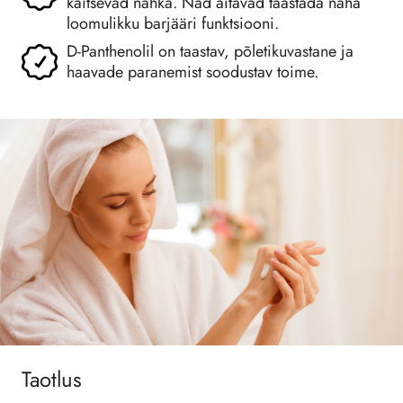
kaitsevad nahka. Nad aitavad taastada naha
loomulikku barjääri funktsiooni.
D-Panthenolil on taastav, põletikuvastane ja
haavade paranemist soodustav toime.
Taotlus