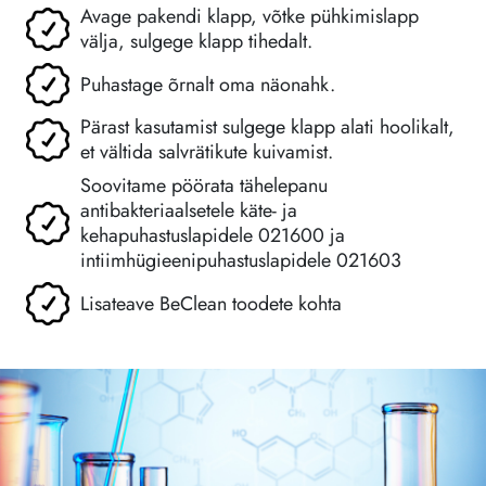
Avage pakendi klapp, võtke pühkimislapp
välja, sulgege klapp tihedalt.
Puhastage õrnalt oma näonahk.
Pärast kasutamist sulgege klapp alati hoolikalt,
et vältida salvrätikute kuivamist.
Soovitame pöörata tähelepanu
antibakteriaalsetele käte- ja
kehapuhastuslapidele 021600 ja
intiimhügieenipuhastuslapidele 021603
Lisateave BeClean toodete kohta