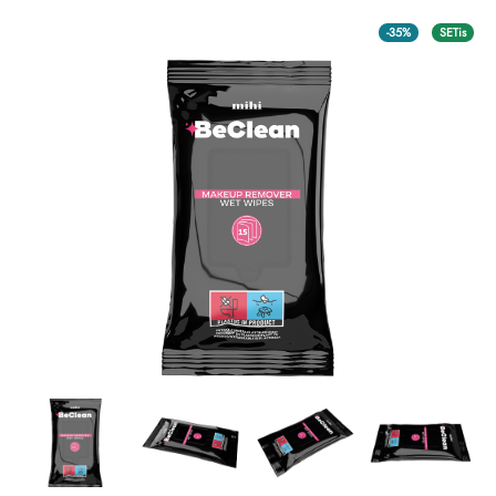
-35%
SETis