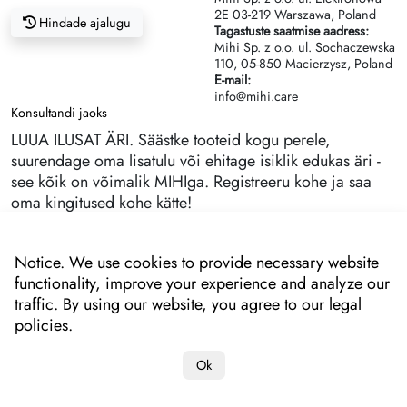
2Е 03-219 Warszawa, Poland
Hindade ajalugu
Tagastuste saatmise aadress:
Mihi Sp. z o.o. ul. Sochaczewska
110, 05-850 Macierzysz, Poland
E-mail:
info@mihi.care
Konsultandi jaoks
LUUA ILUSAT ÄRI. Säästke tooteid kogu perele,
suurendage oma lisatulu või ehitage isiklik edukas äri -
see kõik on võimalik MIHIga. Registreeru kohe ja saa
oma kingitused kohe kätte!
Notice. We use cookies to provide necessary website
functionality, improve your experience and analyze our
traffic. By using our website, you agree to our legal
policies.
Ok
Copyright 2022-2025 "MIHI"