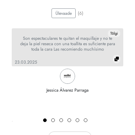
(6)
Ülevaade
gi
Tõlgi
Son espectaculares te quitan el maquillaje y no te
deja la piel reseca con una toallita es suficiente para
toda la cara Las recomiendo muchísimo
23.03.2025
04
Jessica Álvarez Parraga