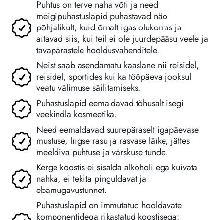
Puhtus on terve naha võti ja need
meigipuhastuslapid puhastavad näo
põhjalikult, kuid õrnalt igas olukorras ja
aitavad siis, kui teil ei ole juurdepääsu veele ja
tavapärastele hooldusvahenditele.
Neist saab asendamatu kaaslane nii reisidel,
reisidel, sportides kui ka tööpäeva jooksul
veatu välimuse säilitamiseks.
Puhastuslapid eemaldavad tõhusalt isegi
veekindla kosmeetika.
Need eemaldavad suurepäraselt igapäevase
mustuse, liigse rasu ja rasvase läike, jättes
meeldiva puhtuse ja värskuse tunde.
Kerge koostis ei sisalda alkoholi ega kuivata
nahka, ei tekita pinguldavat ja
ebamugavustunnet.
Puhastuslapid on immutatud hooldavate
komponentidega rikastatud koostisega: