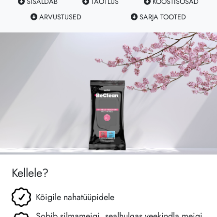
SISALDAB
TAOTLUS
KOOSTISOSAD
ARVUSTUSED
SARJA TOOTED
Kellele?
Kõigile nahatüüpidele
Sobib silmameigi, sealhulgas veekindla meigi