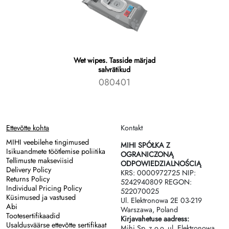
Wet wipes. Tasside märjad
salvrätikud
080401
Ettevõtte kohta
Kontakt
MIHI veebilehe tingimused
MIHI SPÓŁKA Z
Isikuandmete töötlemise poliitika
OGRANICZONĄ
Tellimuste makseviisid
ODPOWIEDZIALNOŚCIĄ
Delivery Policy
KRS: 0000972725 NIP:
Returns Policy
5242940809 REGON:
Individual Pricing Policy
522070025
Küsimused ja vastused
Ul. Elektronowa 2Е 03-219
Abi
Warszawa, Poland
Tootesertifikaadid
Kirjavahetuse aadress:
Usaldusväärse ettevõtte sertifikaat
Mihi Sp. z o.o. ul. Elektronowa