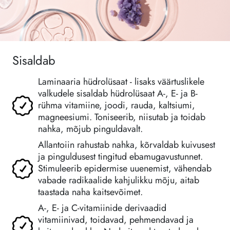
Sisaldab
Laminaaria hüdrolüsaat - lisaks väärtuslikele
valkudele sisaldab hüdrolüsaat A-, E- ja B-
rühma vitamiine, joodi, rauda, kaltsiumi,
magneesiumi. Toniseerib, niisutab ja toidab
nahka, mõjub pinguldavalt.
Allantoiin rahustab nahka, kõrvaldab kuivusest
ja pinguldusest tingitud ebamugavustunnet.
Stimuleerib epidermise uuenemist, vähendab
vabade radikaalide kahjulikku mõju, aitab
taastada naha kaitsevõimet.
A-, E- ja C-vitamiinide derivaadid
vitamiinivad, toidavad, pehmendavad ja