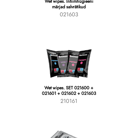
Wet wipes. Intiimhügieeni
märjad salvrätikud
021603
Wet wipes. SET 021600 +
021601 + 021602 + 021603
210161