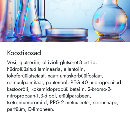
Koostisosad
Vesi, glütseriin, oliiviõli glütseret-8 estrid,
hüdrolüüsitud laminaaria, allantoiin,
tokoferüülatsetaat, naatriumaskorbüülfosfaat,
retinüülpalmitaat, pantenool, PEG-40 hüdrogeenitud
kastoorõli, kokamidopropüülbetaiin, 2-bromo-2-
nitropropaan-1,3-diool, etüülparabeen,
tsetroniumbromiid, PPG-2 metüüleeter, sidrunhape,
parfüüm, D-limoneen.