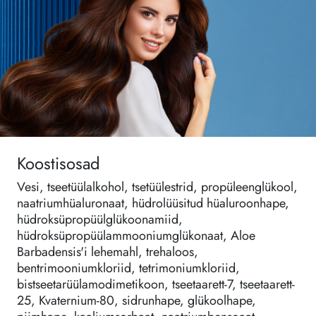
Koostisosad
Vesi, tseetüülalkohol, tsetüülestrid, propüleenglükool,
naatriumhüaluronaat, hüdrolüüsitud hüaluroonhape,
hüdroksüpropüülglükoonamiid,
hüdroksüpropüülammooniumglükonaat, Aloe
Barbadensis'i lehemahl, trehaloos,
bentrimooniumkloriid, tetrimoniumkloriid,
bistseetarüülamodimetikoon, tseetaarett-7, tseetaarett-
25, Kvaternium-80, sidrunhape, glükoolhape,