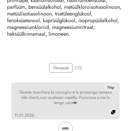
piimhape, kaaliumsorbaat, naatriumbensoaat,
parfüüm, bensüülalkohol, metüülkloroisotiasolinoon,
metüülisotiasolinoon, trietüleenglükool,
fenoksüetanool, kaprüülglükool, isopropüülalkohol,
magneesiumkloriid, magneesiumnitraat,
heksüülkinnamaal, limoneen.
(10)
Ülevaade
gi
Tõlgi
Questa maschera la consiglio e la propongo sempre
alle clienti,con qualsiasi capello. Funziona e me la
tengo cara❤️
14
11.01.2026