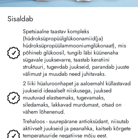
Sisaldab
Spetsiaalne taastav kompleks
(hüdroksüpropüülglükoonamiid(ja)
hüdroksüpropüülammooniumglükonaat), mis
põhineb glükoosil, tungib läbi küünenaha
sügavale juuksevarre, taastab keratiini
struktuuri, tugevdab juukseid, parandab juuste
välimust ja muudab need juhitavaks.
2 liiki hüaluroonhapet ja aaloemahl küllastavad
juukseid ideaalselt niiskusega, juuksed
muutuvad elastsemaks, tugevamaks,
siledamaks, lakkavad murdumast, otsad on
vähem lõhenenud.
Trehaloos - suurepärane antioksüdant, niisutab
aktiivselt juukseid ja peanahka, kaitseb kõrgete
temperatuuride negatiivse mõju eest.