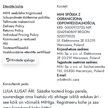
Ettevõtte kohta
Kontakt
MIHI veebilehe tingimused
MIHI SPÓŁKA Z
Isikuandmete töötlemise poliitika
OGRANICZONĄ
Tellimuste makseviisid
ODPOWIEDZIALNOŚCIĄ
Delivery Policy
KRS: 0000972725 NIP:
Returns Policy
5242940809 REGON:
Individual Pricing Policy
522070025
Küsimused ja vastused
Ul. Elektronowa 2Е 03-219
Abi
Warszawa, Poland
Tootesertifikaadid
Kirjavahetuse aadress:
Usaldusväärse ettevõtte sertifikaat
Mihi Sp. z o.o. ul. Elektronowa
2Е 03-219 Warszawa, Poland
Hindade ajalugu
Tagastuste saatmise aadress:
Mihi Sp. z o.o. ul. Sochaczewska
110, 05-850 Macierzysz, Poland
E-mail:
info@mihi.care
Konsultandi jaoks
LUUA ILUSAT ÄRI. Säästke tooteid kogu perele,
suurendage oma lisatulu või ehitage isiklik edukas äri -
see kõik on võimalik MIHIga. Registreeru kohe ja saa
oma kingitused kohe kätte!