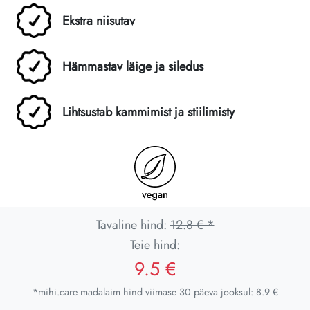
Ekstra niisutav
Hämmastav läige ja siledus
Lihtsustab kammimist ja stiilimistу
Tavaline hind:
12.8 € *
Teie hind:
9.5 €
*mihi.care madalaim hind viimase 30 päeva jooksul: 8.9 €