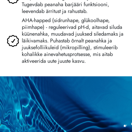
Tugevdab peanaha barjääri funktsiooni,
leevendab ärritust ja rahustab.
AHA-happed (sidrunhape, glükoolhape,
piimhape) - reguleerivad pH-d, aitavad siluda
küünenahka, muudavad juuksed siledamaks ja
läikivamaks. Puhastab õrnalt peanahka ja
juuksefolliikuleid (mikropilling), stimuleerib
kohalikke ainevahetusprotsesse, mis aitab
aktiveerida uute juuste kasvu.