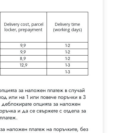
Delivery cost, parcel
Delivery time
locker, prepayment
(working days)
9,9
1-2
9,9
1-2
8,9
1-2
12,9
1-3
1-3
опцията за наложен платеж в случай
од или на 1 или повече поръчки в 3
а деблокирате опцията за наложен
оръчка и да се свържете с отдела за
платеж.
за наложен платеж на поръчките, без