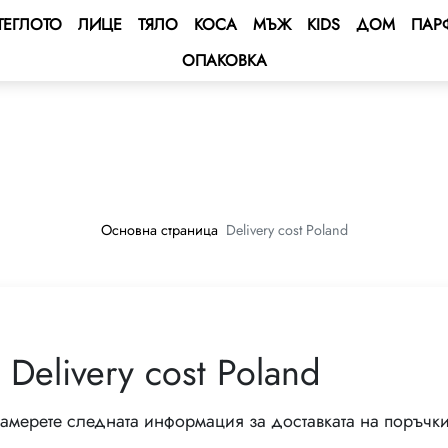
ТЕГЛОТО
ЛИЦЕ
ТЯЛО
КОСА
МЪЖ
KIDS
ДОМ
ПАР
ОПАКОВКА
 BONUS
с
тка
BONUS
ус за състоянието
 изчисляване на валутата
ENT BONUS
e - Круиз в Средиземно море 🌟
а карта
lub
e 2027 💫
дпишем договор
Основна страница
Delivery cost Poland
ping Program 🛍
та GROW&GET!
Club
на програма за двойно
е 🚘
Delivery cost Poland
везди – спечели кола
амерете следната информация за доставката на поръч