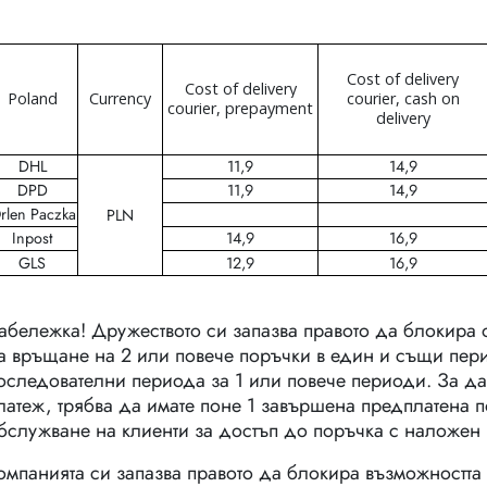
Cost of delivery
Cost of delivery
Poland
Currency
courier, cash on
courier, prepayment
delivery
DHL
11,9
14,9
DPD
11,9
14,9
rlen Paczka
PLN
Inpost
14,9
16,9
GLS
12,9
16,9
абележка! Дружеството си запазва правото да блокира 
а връщане на 2 или повече поръчки в един и същи пери
оследователни периода за 1 или повече периоди. За д
латеж, трябва да имате поне 1 завършена предплатена п
бслужване на клиенти за достъп до поръчка с наложен 
омпанията си запазва правото да блокира възможността 