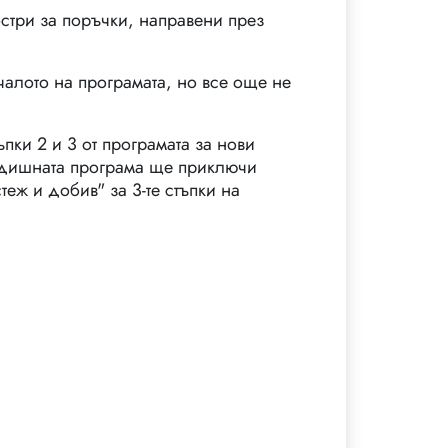
стри за поръчки, направени през
чалото на програмата, но все още не
пки 2 и 3 от програмата за нови
редишната програма ще приключи
еж и добив" за 3-те стъпки на