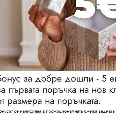
Бонус за добре дошли - 5 е
за първата поръчка на нов к
от размера на поръчката.
онусът се начислява в промоционалната сметка веднага 