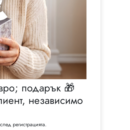
вро; подарък 🎁
лиент, независимо
след регистрацията.