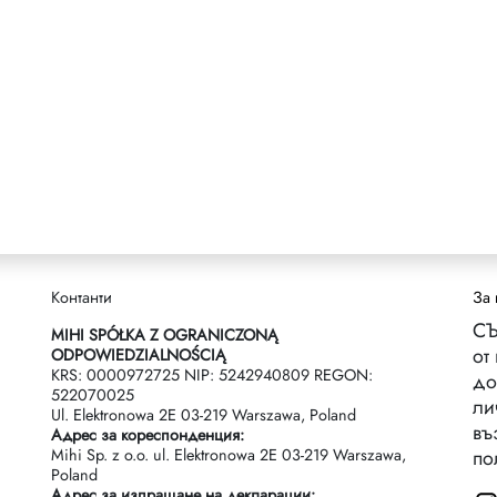
Контанти
За 
СЪ
MIHI SPÓŁKA Z OGRANICZONĄ
от
ODPOWIEDZIALNOŚCIĄ
KRS: 0000972725 NIP: 5242940809 REGON:
до
522070025
ли
Ul. Elektronowa 2Е 03-219 Warszawa, Poland
въ
Адрес за кореспонденция:
Mihi Sp. z o.o. ul. Elektronowa 2Е 03-219 Warszawa,
по
Poland
Адрес за изпращане на декларации: