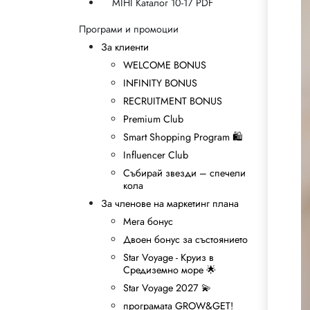
MIHI Каталог 10-17 PDF
Програми и промоции
За клиенти
WELCOME BONUS
INFINITY BONUS
RECRUITMENT BONUS
Premium Club
Smart Shopping Program 🛍
Influencer Club
Събирай звезди – спечели
кола
За членове на маркетинг плана
Мега бонус
Двоен бонус за състоянието
Star Voyage - Круиз в
Средиземно море 🌟
Star Voyage 2027 💫
програмата GROW&GET!