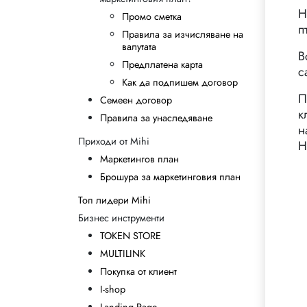
Н
Промо сметка
п
Правила за изчисляване на
валутата
В
Предплатена карта
с
Как да подпишем договор
П
Семеен договор
к
Правила за унаследяване
н
Приходи от Mihi
Н
Маркетингов план
Брошура за маркетинговия план
Топ лидери Mihi
Бизнес инструменти
TOKEN STORE
MULTILINK
Покупка от клиент
I-shop