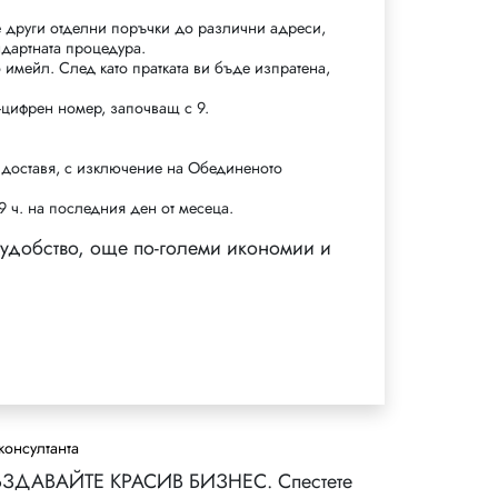
е други отделни поръчки до различни адреси,
ндартната процедура.
 имейл. След като пратката ви бъде изпратена,
-цифрен номер, започващ с 9.
.
i доставя, с изключение на Обединеното
9 ч. на последния ден от месеца.
 удобство, още по-големи икономии и
консултанта
ЗДАВАЙТЕ КРАСИВ БИЗНЕС. Спестете