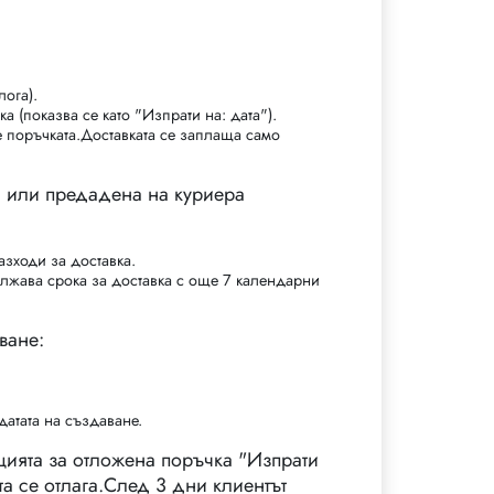
лога).
а (показва се като "Изпрати на: дата").
е поръчката.Доставката се заплаща само
на или предадена на куриера
азходи за доставка.
ължава срока за доставка с още 7 календарни
ване:
датата на създаване.
цията за отложена поръчка "Изпрати
та се отлага.След 3 дни клиентът