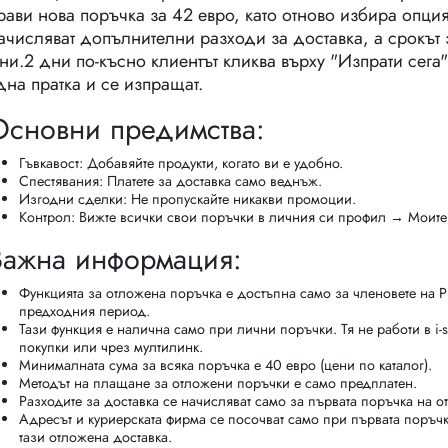
рави нова поръчка за 42 евро, като отново избира опцият
ачисляват допълнителни разходи за доставка, а срокът 
ни.2 дни по-късно клиентът кликва върху "Изпрати сега"
дна пратка и се изпращат.
Основни предимства:
Гъвкавост: Добавяйте продукти, когато ви е удобно.
Спестявания: Платете за доставка само веднъж.
Изгодни сделки: Не пропускайте никакви промоции.
Контрол: Вижте всички свои поръчки в личния си профил → Моит
Важна информация:
Функцията за отложена поръчка е достъпна само за членовете на P
предходния период.
Тази функция е налична само при лични поръчки. Тя не работи в i-
покупки или чрез мултилинк.
Минималната сума за всяка поръчка е 40 евро (цени по каталог).
Методът на плащане за отложени поръчки е само предплатен.
Разходите за доставка се начисляват само за първата поръчка на о
Адресът и куриерската фирма се посочват само при първата поръчк
тази отложена доставка.