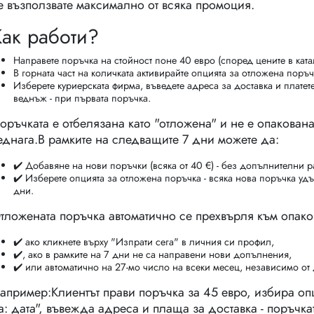
е възползвате максимално от всяка промоция.
Как работи?
Направете поръчка на стойност поне 40 евро (според цените в ката
В горната част на количката активирайте опцията за отложена поръчк
Изберете куриерската фирма, въведете адреса за доставка и платет
веднъж - при първата поръчка.
оръчката е отбелязана като "отложена" и не е опакова
еднага.В рамките на следващите 7 дни можете да:
✔️ Добавяне на нови поръчки (всяка от 40 €) - без допълнителни р
✔️ Изберете опцията за отложена поръчка - всяка нова поръчка уд
дни.
тложената поръчка автоматично се прехвърля към опако
✔️ ако кликнете върху "Изпрати сега" в личния си профил,
✔️, ако в рамките на 7 дни не са направени нови допълнения,
✔️ или автоматично на 27-мо число на всеки месец, независимо от 
апример:Клиентът прави поръчка за 45 евро, избира оп
а: дата", въвежда адреса и плаща за доставка - поръчка