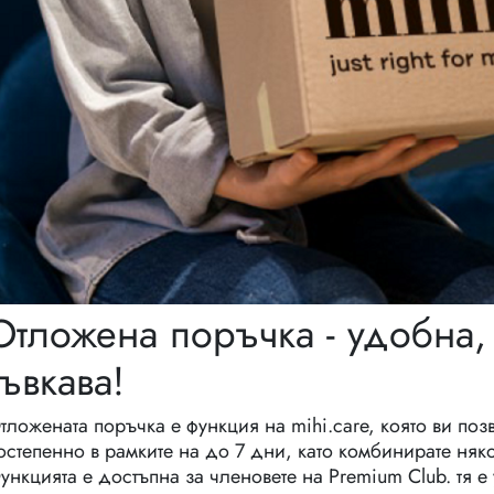
Отложена поръчка - удобна,
гъвкава!
тложената поръчка е функция на mihi.care, която ви поз
остепенно в рамките на до 7 дни, като комбинирате няко
ункцията е достъпна за членовете на Premium Club. тя 