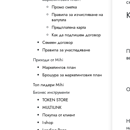
с
Промо сметка
Правила за изчисляване на
валутата
Предплатена карта
Как да подпишем договор
Семеен договор
Правила за унаследяване
П
в
Приходи от Mihi
Маркетингов план
Брошура за маркетинговия план
Топ лидери Mihi
О
Бизнес инструменти
TOKEN STORE
MULTILINK
Покупка от клиент
Н
I-shop
н