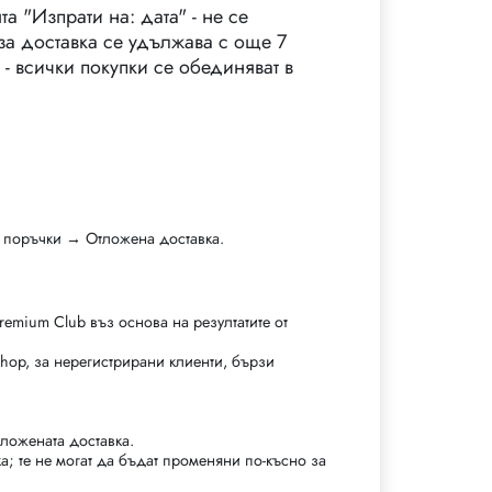
а "Изпрати на: дата" - не се
за доставка се удължава с още 7
 - всички покупки се обединяват в
е поръчки → Отложена доставка.
remium Club въз основа на резултатите от
shop, за нерегистрирани клиенти, бързи
тложената доставка.
а; те не могат да бъдат променяни по-късно за