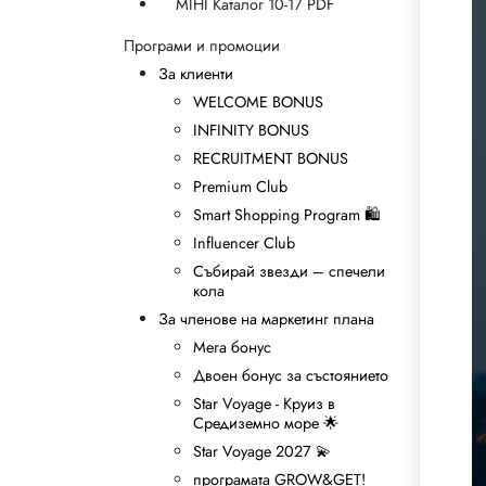
MIHI Каталог 10-17 PDF
Програми и промоции
За клиенти
WELCOME BONUS
INFINITY BONUS
RECRUITMENT BONUS
Premium Club
Smart Shopping Program 🛍
Influencer Club
Събирай звезди – спечели
кола
За членове на маркетинг плана
Мега бонус
Двоен бонус за състоянието
Star Voyage - Круиз в
Средиземно море 🌟
Star Voyage 2027 💫
програмата GROW&GET!