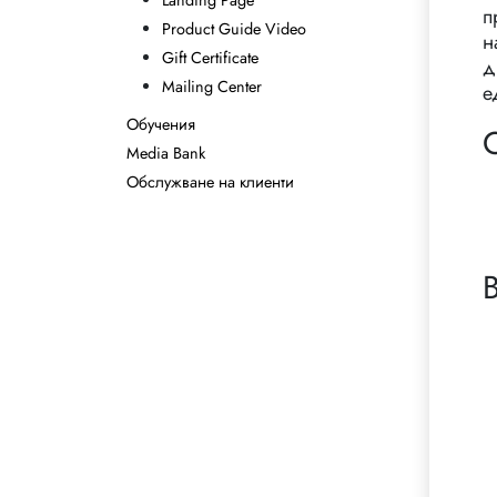
Landing Page
п
Product Guide Video
н
Gift Certificate
д
Mailing Center
е
Обучения
Media Bank
Обслужване на клиенти