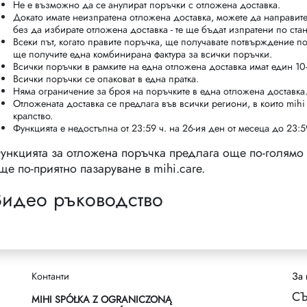
Не е възможно да се анулират поръчки с отложена доставка.
Докато имате неизпратена отложена доставка, можете да направит
без да избирате отложена доставка - те ще бъдат изпратени по ста
Всеки път, когато правите поръчка, ще получавате потвърждение по
ще получите една комбинирана фактура за всички поръчки.
Всички поръчки в рамките на една отложена доставка имат един 10
Всички поръчки се опаковат в една пратка.
Няма ограничение за броя на поръчките в една отложена доставка
Отложената доставка се предлага във всички региони, в които mih
кралство.
Функцията е недостъпна от 23:59 ч. на 26-ия ден от месеца до 23:5
ункцията за отложена поръчка предлага още по-голямо
ще по-приятно пазаруване в mihi.care.
Видео ръководство
Контанти
За 
СЪ
MIHI SPÓŁKA Z OGRANICZONĄ