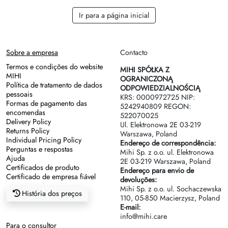
Regras de sucessão
Ir para a página inicial
Sobre a empresa
Contacto
Termos e condições do website
MIHI SPÓŁKA Z
MIHI
OGRANICZONĄ
Política de tratamento de dados
ODPOWIEDZIALNOŚCIĄ
pessoais
KRS: 0000972725 NIP:
Formas de pagamento das
5242940809 REGON:
encomendas
522070025
Delivery Policy
Ul. Elektronowa 2Е 03-219
Returns Policy
Warszawa, Poland
Individual Pricing Policy
Endereço de correspondência:
Perguntas e respostas
Mihi Sp. z o.o. ul. Elektronowa
Ajuda
2Е 03-219 Warszawa, Poland
Certificados de produto
Endereço para envio de
Certificado de empresa fiável
devoluções:
Mihi Sp. z o.o. ul. Sochaczewska
História dos preços
110, 05-850 Macierzysz, Poland
E-mail:
info@mihi.care
Para o consultor