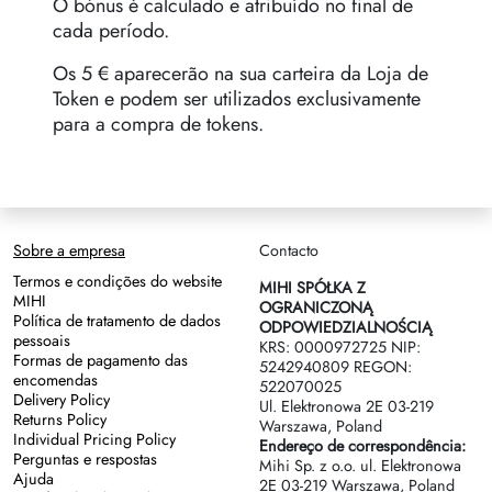
O bónus é calculado e atribuído no final de
cada período.
Os 5 € aparecerão na sua carteira da Loja de
Token e podem ser utilizados exclusivamente
para a compra de tokens.
Sobre a empresa
Contacto
Termos e condições do website
MIHI SPÓŁKA Z
MIHI
OGRANICZONĄ
Política de tratamento de dados
ODPOWIEDZIALNOŚCIĄ
pessoais
KRS: 0000972725 NIP:
Formas de pagamento das
5242940809 REGON:
encomendas
522070025
Delivery Policy
Ul. Elektronowa 2Е 03-219
Returns Policy
Warszawa, Poland
Individual Pricing Policy
Endereço de correspondência:
Perguntas e respostas
Mihi Sp. z o.o. ul. Elektronowa
Ajuda
2Е 03-219 Warszawa, Poland