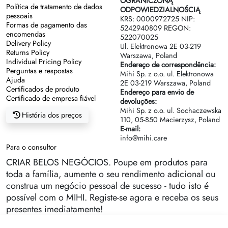
OGRANICZONĄ
Política de tratamento de dados
Regras de sucessão
ODPOWIEDZIALNOŚCIĄ
pessoais
KRS: 0000972725 NIP:
Formas de pagamento das
5242940809 REGON:
encomendas
522070025
Delivery Policy
Ul. Elektronowa 2Е 03-219
Returns Policy
Warszawa, Poland
Individual Pricing Policy
Endereço de correspondência:
Perguntas e respostas
Mihi Sp. z o.o. ul. Elektronowa
Ajuda
2Е 03-219 Warszawa, Poland
Certificados de produto
Endereço para envio de
Certificado de empresa fiável
devoluções:
Mihi Sp. z o.o. ul. Sochaczewska
História dos preços
110, 05-850 Macierzysz, Poland
E-mail:
info@mihi.care
Para o consultor
CRIAR BELOS NEGÓCIOS. Poupe em produtos para
toda a família, aumente o seu rendimento adicional ou
construa um negócio pessoal de sucesso - tudo isto é
possível com o MIHI. Registe-se agora e receba os seus
presentes imediatamente!