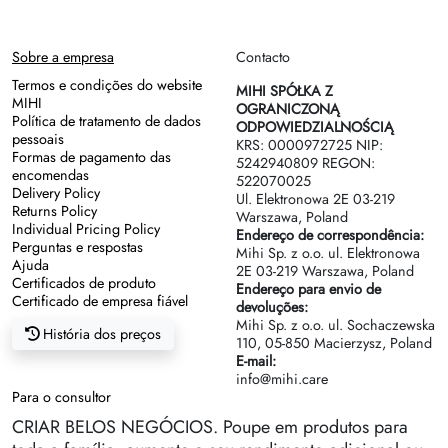
Sobre a empresa
Contacto
Termos e condições do website
MIHI SPÓŁKA Z
MIHI
OGRANICZONĄ
Política de tratamento de dados
ODPOWIEDZIALNOŚCIĄ
pessoais
KRS: 0000972725 NIP:
Formas de pagamento das
5242940809 REGON:
encomendas
522070025
Delivery Policy
Ul. Elektronowa 2Е 03-219
Returns Policy
Warszawa, Poland
Individual Pricing Policy
Endereço de correspondência:
Perguntas e respostas
Mihi Sp. z o.o. ul. Elektronowa
Ajuda
2Е 03-219 Warszawa, Poland
Certificados de produto
Endereço para envio de
Certificado de empresa fiável
devoluções:
Mihi Sp. z o.o. ul. Sochaczewska
História dos preços
110, 05-850 Macierzysz, Poland
E-mail:
info@mihi.care
Para o consultor
CRIAR BELOS NEGÓCIOS. Poupe em produtos para