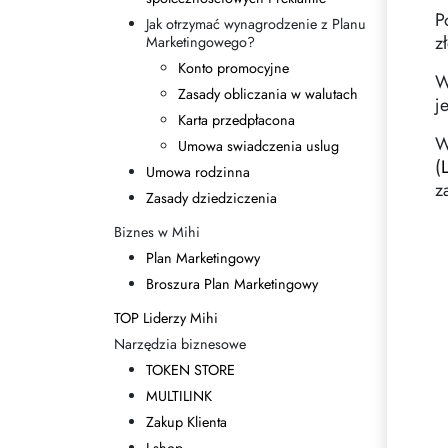
P
Jak otrzymać wynagrodzenie z Planu
z
Marketingowego?
Konto promocyjne
W
Zasady obliczania w walutach
j
Karta przedpłacona
W
Umowa swiadczenia uslug
(
Umowa rodzinna
z
Zasady dziedziczenia
Biznes w Mihi
Plan Marketingowy
Broszura Plan Marketingowy
TOP Liderzy Mihi
Narzędzia biznesowe
TOKEN STORE
MULTILINK
Zakup Klienta