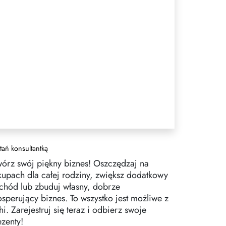
tań konsultantką
wórz swój piękny biznes! Oszczędzaj na
kupach dla całej rodziny, zwiększ dodatkowy
chód lub zbuduj własny, dobrze
osperujący biznes. To wszystko jest możliwe z
i. Zarejestruj się teraz i odbierz swoje
ezenty!