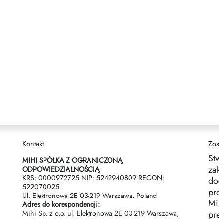
Kontakt
Zos
St
MIHI SPÓŁKA Z OGRANICZONĄ
za
ODPOWIEDZIALNOŚCIĄ
KRS: 0000972725 NIP: 5242940809 REGON:
do
522070025
pr
Ul. Elektronowa 2Е 03-219 Warszawa, Poland
Mih
Adres do korespondencji:
Mihi Sp. z o.o. ul. Elektronowa 2Е 03-219 Warszawa,
pr