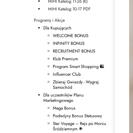
MIHI Katalog 11-26 (€)
Zasady dziedziczenia
MIHI Katalog 10-17 PDF
Programy i Akcje
Dla Kupujących
WELCOME BONUS
INFINITY BONUS
RECRUITMENT BONUS
Klub Premium
Program Smart Shopping 🛍
Influencer Club
Zbieraj Gwiazdy - Wygraj
Samochód
Dla uczestników Planu
Marketingowego
Mega Bonus
Podwójny Bonus Statusowy
Star Voyage – Rejs po Morzu
Śródziemnym 🌟