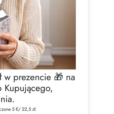
 w prezencie 🎁 na
 Kupującego,
nia.
czone 5 €/ 22,5 zł.