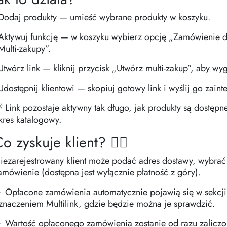
 Dodaj produkty — umieść wybrane produkty w koszyku.
 Aktywuj funkcję — w koszyku wybierz opcję „Zamówienie dla
Multi-zakupy”.
 Utwórz link — kliknij przycisk „Utwórz multi-zakup”, aby w
 Udostępnij klientowi — skopiuj gotowy link i wyślij go zai
 Link pozostaje aktywny tak długo, jak produkty są dostęp
kres katalogowy.
o zyskuje klient? 👇🏻
iezarejestrowany klient może podać adres dostawy, wybrać f
amówienie (dostępna jest wyłącznie płatność z góry).
 Opłacone zamówienia automatycznie pojawią się w sekcji
znaczeniem Multilink, gdzie będzie można je sprawdzić.
 Wartość opłaconego zamówienia zostanie od razu zalicz