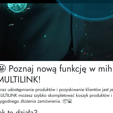
🤩 Poznaj nową funkcję w mih
MULTILINK!
eraz udostępnianie produktów i pozyskiwanie klientów jest je
ULTILINK możesz szybko skompletować koszyk produktów i w
ygodnego złożenia zamówienia. 📦💻
ak to działa?