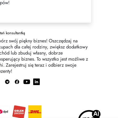
upów!
tań konsultantką
wórz swój piękny biznes! Oszczędzaj na
kupach dla całej rodziny, zwiększ dodatkowy
chód lub zbuduj własny, dobrze
osperujący biznes. To wszystko jest możliwe z
i. Zarejestruj się teraz i odbierz swoje
ezenty!