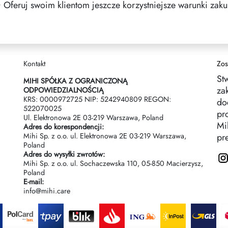
 Oferuj swoim klientom jeszcze korzystniejsze warunki zak
Kontakt
Zos
St
MIHI SPÓŁKA Z OGRANICZONĄ
za
ODPOWIEDZIALNOŚCIĄ
KRS: 0000972725 NIP: 5242940809 REGON:
do
522070025
pr
Ul. Elektronowa 2Е 03-219 Warszawa, Poland
Mih
Adres do korespondencji:
Mihi Sp. z o.o. ul. Elektronowa 2Е 03-219 Warszawa,
pr
Poland
Adres do wysyłki zwrotów:
Mihi Sp. z o.o. ul. Sochaczewska 110, 05-850 Macierzysz,
Poland
E-mail:
info@mihi.care