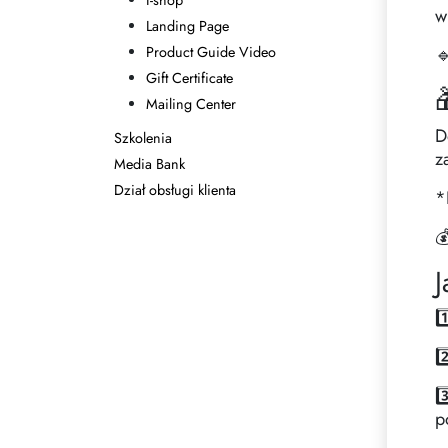
I-shop
w
Landing Page

Product Guide Video
Gift Certificate

Mailing Center
D
Szkolenia
z
Media Bank
Dział obsługi klienta
*

J
1
2
3
p