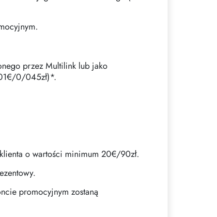
omocyjnym.
ego przez Multilink lub jako
,01€/0/045zł)*.
.
 klienta o wartości minimum 20€/90zł.
rezentowy.
koncie promocyjnym zostaną