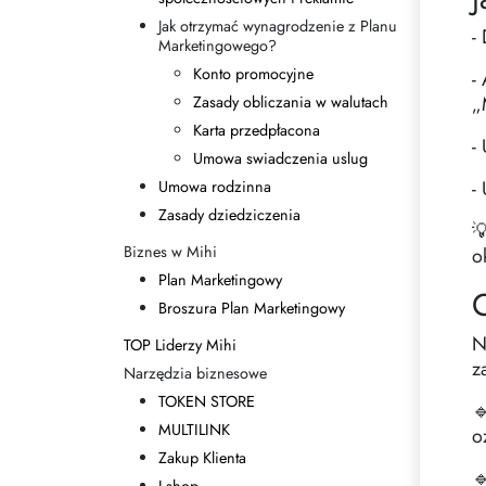
Jak otrzymać wynagrodzenie z Planu
-
Marketingowego?
Konto promocyjne
-
„
Zasady obliczania w walutach
Karta przedpłacona
-
Umowa swiadczenia uslug
-
Umowa rodzinna
Zasady dziedziczenia

Biznes w Mihi
o
Plan Marketingowy
C
Broszura Plan Marketingowy
N
TOP Liderzy Mihi
z
Narzędzia biznesowe
TOKEN STORE

MULTILINK
o
Zakup Klienta
