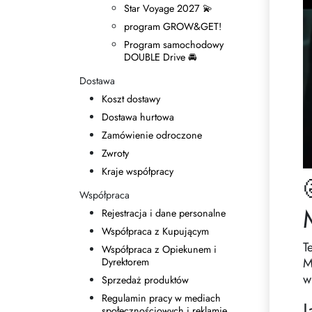
Star Voyage 2027 💫
program GROW&GET!
Program samochodowy
DOUBLE Drive 🚘
Dostawa
Koszt dostawy
Dostawa hurtowa
Zamówienie odroczone
Zwroty
Kraje współpracy
Współpraca
Rejestracja i dane personalne
Współpraca z Kupującym
T
Współpraca z Opiekunem i
M
Dyrektorem
w
Sprzedaż produktów
Regulamin pracy w mediach
J
społecznościowych i reklamie