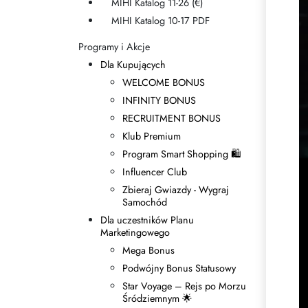
MIHI Katalog 11-26 (€)
Zasady dziedziczenia
MIHI Katalog 10-17 PDF
Programy i Akcje
Dla Kupujących
WELCOME BONUS
INFINITY BONUS
RECRUITMENT BONUS
Klub Premium
Program Smart Shopping 🛍
Influencer Club
Zbieraj Gwiazdy - Wygraj
Samochód
Dla uczestników Planu
Marketingowego
Mega Bonus
Podwójny Bonus Statusowy
Star Voyage – Rejs po Morzu
Śródziemnym 🌟