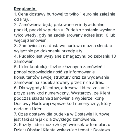
Zasady dziedziczenia
Regulamin:
1. Cena dostawy hurtowej to tylko 1 euro nie zależnie
od kraju.
2. Zamówienia będą pakowane w indywidualne
paczki, paczki w pudełku. Pudełko zostanie wysłane
tylko wtedy, gdy na zadeklarowany adres jest 10 lub
więcej zamówień.
3. Zamówienia na dostawę hurtową można składać
wyłącznie po dokonaniu przedpłaty.
4. Pudełko jest wysyłane z magazynu po zebraniu 10
zamówień.
5. Lider kontroluje liczbę złożonych zamówień i
ponosi odpowiedzialność za informowanie
konsultantów swojej struktury oraz za wydawanie
zamówień na zadeklarowany przez nich adres.
6. Dla wygody Klientów, adresowi Lidera zostanie
przypisany kod numeryczny. Wystarczy, że Klient
podczas składania zamówienia wybierze ikonę
Dostawy Hurtowej i wpisze kod numeryczny, który
nada mu Lider.
7. Czas dostawy dla pudełka w Dostawie Hurtowej
jest taki sam jak dla zwykłego zamówienia.
8. Każdy Lider może złożyć wniosek w formularzu
Działu Obsługi Klienta wskazując temat - Dostawa