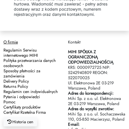
hurtowa. Wiadomość musi zawierać - pełny adres
dostawy wraz z kodem pocztowym, numerem
rejestracyjnym oraz danymi kontaktowymi.
O firmie
Kontakt
Regulamin Serwisu
MIHI SPÓŁKA Z
internetowego MIHI
OGRANICZONĄ
Polityka przetwarzania danych
ODPOWIEDZIALNOŚCIĄ
osobowych
KRS: 0000972725 NIP:
Sposoby płatności za
5242940809 REGON:
zamówienia
522070025
Delivery Policy
Ul. Elektronowa 2Е 03-219
Returns Policy
Warszawa, Poland
Regulamin cen indywidualnych
Adres do korespondencji:
Pytania i odpowiedzi
Mihi Sp. z o.o. ul. Elektronowa
Pomoc
2Е 03-219 Warszawa, Poland
Certyfikaty produktów
Adres do wysyłki zwrotów:
Certyfikat Rzetelna Firma
Mihi Sp. z o.o. ul. Sochaczewska
110, 05-850 Macierzysz, Poland
Historia cen
E-mail: