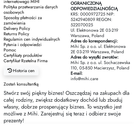
internetowego MIHI
OGRANICZONĄ
Polityka przetwarzania danych
ODPOWIEDZIALNOŚCIĄ
osobowych
KRS: 0000972725 NIP:
Sposoby płatności za
5242940809 REGON:
zamówienia
522070025
Delivery Policy
Ul. Elektronowa 2Е 03-219
Returns Policy
Warszawa, Poland
Regulamin cen indywidualnych
Adres do korespondencji:
Pytania i odpowiedzi
Mihi Sp. z o.o. ul. Elektronowa
Pomoc
2Е 03-219 Warszawa, Poland
Certyfikaty produktów
Adres do wysyłki zwrotów:
Certyfikat Rzetelna Firma
Mihi Sp. z o.o. ul. Sochaczewska
110, 05-850 Macierzysz, Poland
Historia cen
E-mail:
info@mihi.care
Zostań konsultantką
Stwórz swój piękny biznes! Oszczędzaj na zakupach dla
całej rodziny, zwiększ dodatkowy dochód lub zbuduj
własny, dobrze prosperujący biznes. To wszystko jest
możliwe z Mihi. Zarejestruj się teraz i odbierz swoje
prezenty!