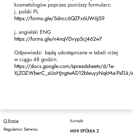
kosmetologów poprzez poniższy formularz:
Zasady dziedziczenia
j. polski PL
https://forms.gle/5dncc6QZFx6UW6J59
j. angielski ENG
https://forms.gle/n4nqVDvyp5cJ462w7
Odpowiedzi będą udostępniane w tabeli niżej
w ciągu 48 godzin.
https://docs.google.com/spreadsheets/d/1e-
XjZOZWberC_aUoHJngtwAD12bIeuyyNqkMaiPaTLk/e
O firmie
Kontakt
Regulamin Serwisu
MIHI SPÓŁKA Z