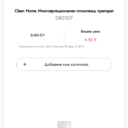
Clean Home. Многофункционален почистващ препарат
080107
Вашата цена
8.80 €*
6.50 €
*lowest price on mihi.care in the past 30 days: 5.50 €
Добавяне към количката