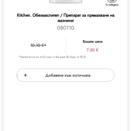
Kitchen. Обезмаслител / Препарат за премахване на
мазнини
080110
Вашата цена
10.10 €*
7.50 €
*lowest price on mihi.care in the past 30 days: 6.90 €
Добавяне към количката