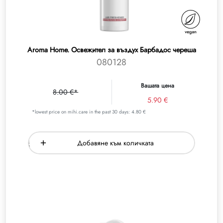
Aroma Home. Освежител за въздух Барбадос череша
080128
Вашата цена
8.00 €*
5.90 €
*lowest price on mihi.care in the past 30 days: 4.80 €
Добавяне към количката