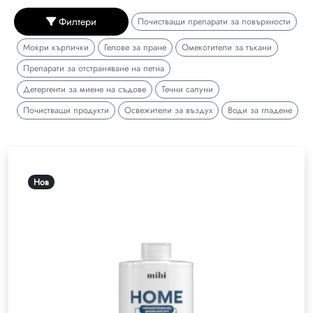
Филтери
Почистващи препарати за повърхности
Мокри кърпички
Гелове за пране
Омекотители за тъкани
Препарати за отстраняване на петна
Детергенти за миене на съдове
Течни сапуни
Почистващи продукти
Освежители за въздух
Води за гладене
Нов