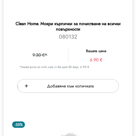
Clean Home. Мокри кърпички за почистване на всички
повърхности
080132
Вашата цена
9.30 €*
6.90 €
*lowest price on mihi.care in the past 30 days: 6.90 €
Добавяне към количката
-35%