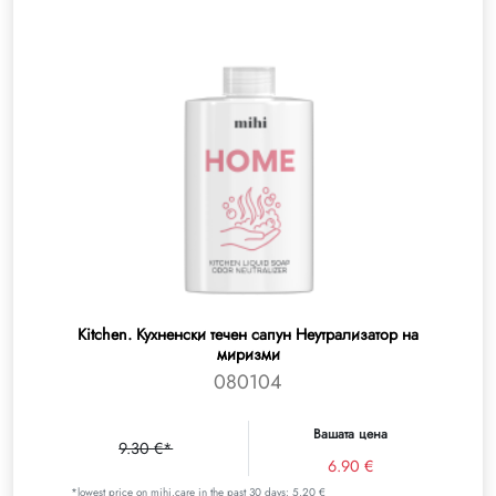
Kitchen. Кухненски течен сапун Неутрализатор на
миризми
080104
Вашата цена
9.30 €*
6.90 €
*lowest price on mihi.care in the past 30 days: 5.20 €