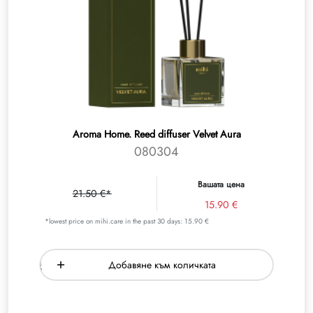
Aroma Home. Reed diffuser Velvet Aura
080304
Вашата цена
21.50 €*
15.90 €
*lowest price on mihi.care in the past 30 days: 15.90 €
Добавяне към количката