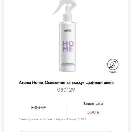
Aroma Home. Освежител за въздух Цъфтящи цветя
080129
Вашата цена
8.00 €*
5.90 €
*lowest price on mihi.care in the past 30 days: 5.50 €