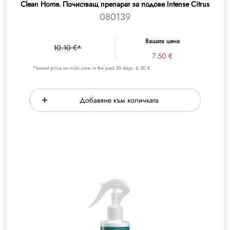
Clean Home. Почистващ препарат за подове Intense Citrus
080139
Вашата цена
10.10 €*
7.50 €
*lowest price on mihi.care in the past 30 days: 6.30 €
Добавяне към количката