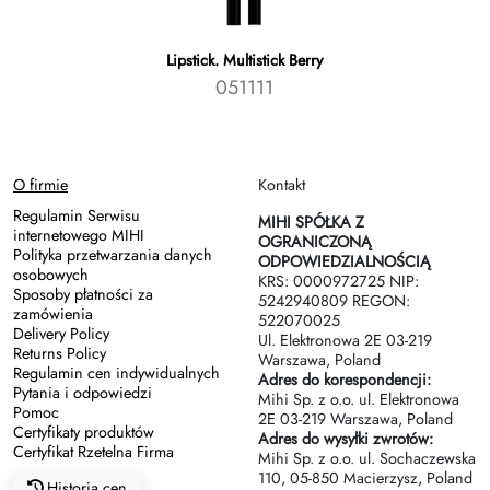
Lipstick. Multistick Berry
051111
O firmie
Kontakt
Regulamin Serwisu
MIHI SPÓŁKA Z
internetowego MIHI
OGRANICZONĄ
Polityka przetwarzania danych
ODPOWIEDZIALNOŚCIĄ
osobowych
KRS: 0000972725 NIP:
Sposoby płatności za
5242940809 REGON:
zamówienia
522070025
Delivery Policy
Ul. Elektronowa 2Е 03-219
Returns Policy
Warszawa, Poland
Regulamin cen indywidualnych
Adres do korespondencji:
Pytania i odpowiedzi
Mihi Sp. z o.o. ul. Elektronowa
Pomoc
2Е 03-219 Warszawa, Poland
Certyfikaty produktów
Adres do wysyłki zwrotów:
Certyfikat Rzetelna Firma
Mihi Sp. z o.o. ul. Sochaczewska
110, 05-850 Macierzysz, Poland
Historia cen