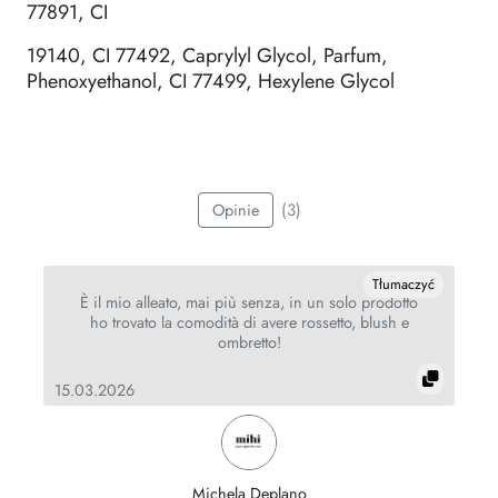
77891, CI
19140, CI 77492, Caprylyl Glycol, Parfum,
Phenoxyethanol, CI 77499, Hexylene Glycol
(3)
Opinie
Tłumaczyć
È il mio alleato, mai più senza, in un solo prodotto
ho trovato la comodità di avere rossetto, blush e
ombretto!
22
15.03.2026
Michela Deplano