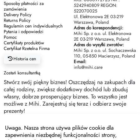
Sposoby płatności za
5242940809 REGON:
zamówienia
522070025
Delivery Policy
Ul. Elektronowa 2Е 03-219
Returns Policy
Warszawa, Poland
Regulamin cen indywidualnych
Adres do korespondencji:
Pytania i odpowiedzi
Mihi Sp. z o.o. ul. Elektronowa
Pomoc
2Е 03-219 Warszawa, Poland
Certyfikaty produktów
Adres do wysyłki zwrotów:
Certyfikat Rzetelna Firma
Mihi Sp. z o.o. ul. Sochaczewska
110, 05-850 Macierzysz, Poland
Historia cen
E-mail:
info@mihi.care
Zostań konsultantką
Stwórz swój piękny biznes! Oszczędzaj na zakupach dla
całej rodziny, zwiększ dodatkowy dochód lub zbuduj
własny, dobrze prosperujący biznes. To wszystko jest
możliwe z Mihi. Zarejestruj się teraz i odbierz swoje
prezenty!
Uwaga. Nasza strona używa plików cookie dla
zapewnienia niezbędnej funkcjonalności strony,