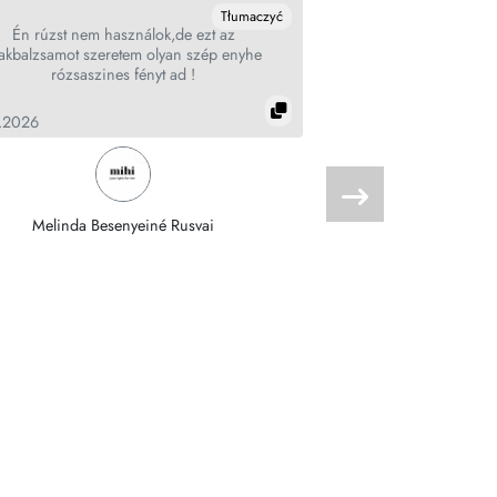
Tłumaczyć
Én rúzst nem használok,de ezt az
Qualcuna potrebbe 
akbalzsamot szeretem olyan szép enyhe
prodotto??? No. È par
rózsaszines fényt ad !
leggermente. Lo tengo 
uso anche
.2026
07.05.2025
Melinda Besenyeiné Rusvai
CINZI