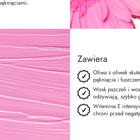
pęknięciami.
Zawiera
Oliwa z oliwek skut
pęknięcia i łuszczen
Wosk pszczeli i wos
odżywiają, szybko g
Witamina E intensyw
chroni przed negat