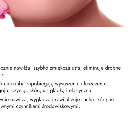
ecznie nawilża, szybko zmiękcza usta, eliminuje drobne
ie.
k carnauba zapobiegają wysuszeniu i łuszczeniu,
oją, czyniąc skórę ust gładką i elastyczną.
nie nawilża, wygładza i rewitalizuje suchą skórę ust,
ywnymi czynnikami środowiskowymi.