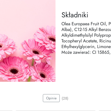
Składniki
Olea Europaea Fruit Oil, 
Alba), C12-15 Alkyl Benzo
Alkyldimethylsilyl Polypro
Tocopheryl Acetate, Rici
Ethylhexylglycerin, Limonen
Może zawierać: CI 15865,
(28)
Opinie