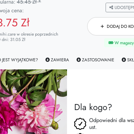
ularna:
45.45 Zł *
UDOSTĘPN
woja cena:
3.75 Zł
DODAJ DO KO
mihi.care w okresie poprzednich
 dni: 31.05 Zł
W magazy
 JEST WYJĄTKOWE?
ZAWIERA
ZASTOSOWANIE
SKŁ
Dla kogo?
Odpowiedni dla wszy
ust.