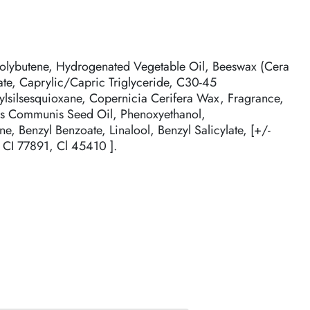
Polybutene, Hydrogenated Vegetable Oil, Beeswax (Cera
ate, Caprylic/Capric Triglyceride, C30-45
pylsilsesquioxane, Copernicia Cerifera Wax, Fragrance,
nus Communis Seed Oil, Phenoxyethanol,
e, Benzyl Benzoate, Linalool, Benzyl Salicylate, [+/-
 CI 77891, Cl 45410 ].