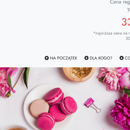
Cena reg
T
3
*najniższa cena na 
30
NA POCZĄTEK
DLA KOGO?
CO