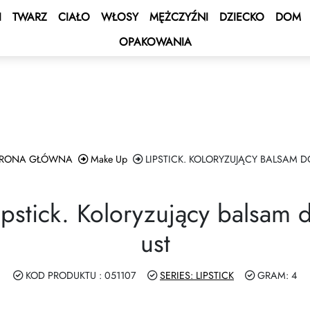
I
TWARZ
CIAŁO
WŁOSY
MĘŻCZYŹNI
DZIECKO
DOM
OPAKOWANIA
 BONUS
s
ocyjne
BONUS
onus Statusowy
iczania w walutach
ENT BONUS
e – Rejs po Morzu Śródziemnym
dpłacona
um
dczenia uslug
RONA GŁÓWNA
Make Up
LIPSTICK. KOLORYZUJĄCY BALSAM D
e 2027 💫
art Shopping 🛍
ipstick. Koloryzujący balsam 
GROW&GET!
Club
ust
amochodowy DOUBLE Drive 🚘
iazdy - Wygraj Samochód
KOD PRODUKTU : 051107
SERIES: LIPSTICK
GRAM: 4