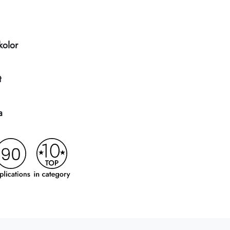
kolor
t
a