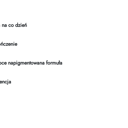
 na co dzień
ończenie
soce napigmentowana formuła
encja