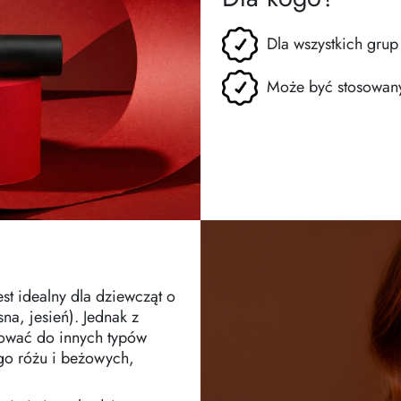
Dla wszystkich grup
Może być stosowany
st idealny dla dziewcząt o
na, jesień). Jednak z
ować do innych typów
go różu i beżowych,