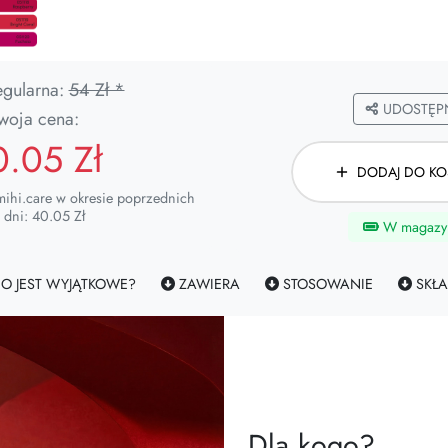
egularna:
54 Zł *
UDOSTĘPN
woja cena:
0.05 Zł
DODAJ DO KO
mihi.care w okresie poprzednich
 dni: 40.05 Zł
W magazy
O JEST WYJĄTKOWE?
ZAWIERA
STOSOWANIE
SKŁA
Dla kogo?