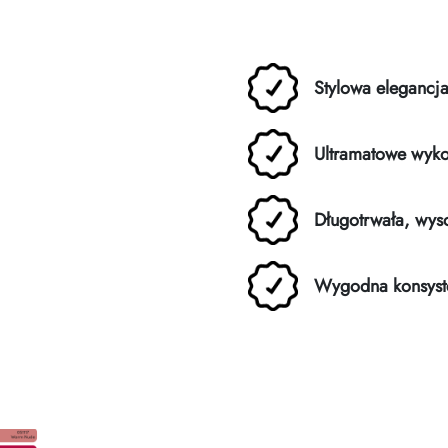
Stylowa elegancja
Ultramatowe wyk
Długotrwała, wy
Wygodna konsyst