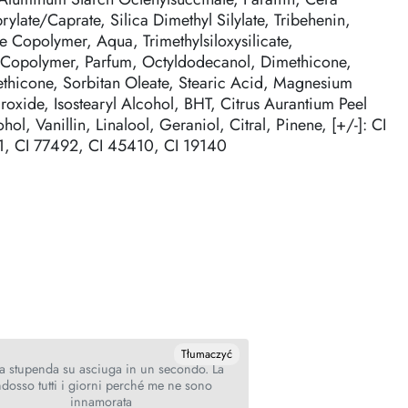
ylate/Caprate, Silica Dimethyl Silylate, Tribehenin,
 Copolymer, Aqua, Trimethylsiloxysilicate,
e Copolymer, Parfum, Octyldodecanol, Dimethicone,
hicone, Sorbitan Oleate, Stearic Acid, Magnesium
xide, Isostearyl Alcohol, BHT, Citrus Aurantium Peel
ol, Vanillin, Linalool, Geraniol, Citral, Pinene, [+/-]: CI
1, CI 77492, CI 45410, CI 19140
Tłumaczyć
ta stupenda su asciuga in un secondo. La
ndosso tutti i giorni perché me ne sono
innamorata