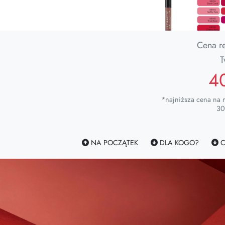
Cena r
T
4
*najniższa cena na 
30
NA POCZĄTEK
DLA KOGO?
C