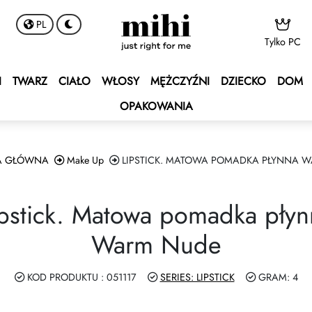
PL
Tylko PC
 BONUS
s
ocyjne
I
TWARZ
CIAŁO
WŁOSY
MĘŻCZYŹNI
DZIECKO
DOM
BONUS
onus Statusowy
iczania w walutach
OPAKOWANIA
ENT BONUS
e – Rejs po Morzu Śródziemnym
dpłacona
um
dczenia uslug
A GŁÓWNA
Make Up
LIPSTICK. MATOWA POMADKA PŁYNNA 
e 2027 💫
art Shopping 🛍
ipstick. Matowa pomadka płyn
GROW&GET!
Club
Warm Nude
amochodowy DOUBLE Drive 🚘
iazdy - Wygraj Samochód
KOD PRODUKTU : 051117
SERIES: LIPSTICK
GRAM: 4