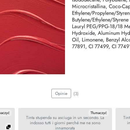
Microcristallina, Coco-Capr
Ethylene/Propylene/Styrene
Butylene/Ethylene/Styren
Lauryl PEG/PPG-18/18 Met
Hydroxide, Aluminum Hydro
Oil, Limonene, Benzyl Alcoh
77891, CI 77499, CI 7749
(3)
Opinie
maczyć
Tłumaczyć
Tinta stupenda su asciuga in un secondo. La
Tin
indosso tutti i giorni perché me ne sono
i
innamorata