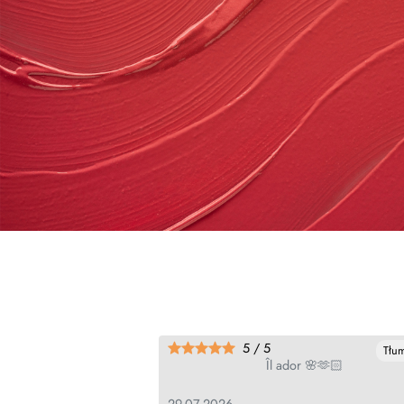
5 / 5
Tłu
Îl ador 🌸🫶🏻
29.07.2026