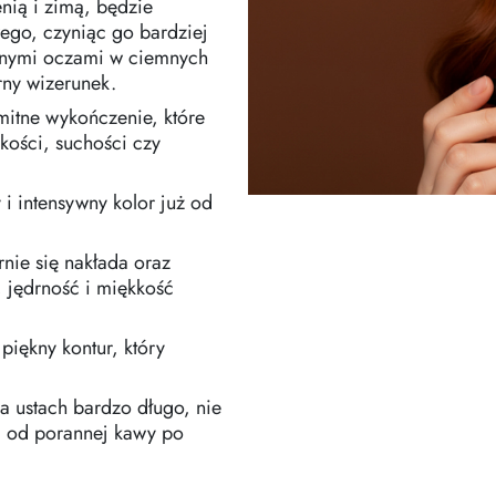
nią i zimą, będzie
ego, czyniąc go bardziej
onymi oczami w ciemnych
ny wizerunek.
mitne wykończenie, które
kości, suchości czy
 intensywny kolor już od
nie się nakłada oraz
, jędrność i miękkość
iękny kontur, który
a ustach bardzo długo, nie
y: od porannej kawy po