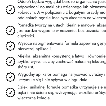
Odcień będzie wyglądał bardzo organicznie jesie
odpowiedni do makijażu dziennego lub biznesow
kobiecym. A w połączeniu z bogatymi przydymi
odcieniach będzie idealnym akcentem na wieczor
Pomadka tworzy na ustach idealnie matowe, aksa
jest bardzo wygodne w noszeniu, bez uczucia lep
ciężkości.
Wysoce napigmentowana formuła zapewnia gęsty i
pierwszej aplikacji.
Miękka, aksamitna konsystencja łatwo i równomier
szybko wysycha, aby zachować naturalną teksturę
skóry ust.
Wygodny aplikator pomaga narysować wyraźny i p
utrzymuje się i nie spływa w ciągu dnia.
Dzięki unikalnej formule pomadka utrzymuje się n
pęka i nie ściera się, wytrzymując wszelkie prób
wieczorną kolację.