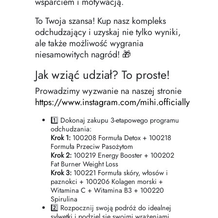
wsparciem i motywacją.
To Twoja szansa! Kup nasz kompleks
odchudzający i uzyskaj nie tylko wyniki,
ale także możliwość wygrania
niesamowitych nagród! 🎁
Jak wziąć udział? To proste!
Prowadzimy wyzwanie na naszej stronie
https://www.instagram.com/mihi.officially
1️⃣ Dokonaj zakupu 3-etapowego programu
odchudzania:
Krok 1:
100208 Formuła Detox + 100218
Formuła Przeciw Pasożytom
Krok 2:
100219 Energy Booster + 100202
Fat Burner Weight Loss
Krok 3:
100221 Formuła skóry, włosów i
paznokci + 100206 Kolagen morski +
Witamina C + Witamina B3 + 100220
Spirulina
2️⃣ Rozpocznij swoją podróż do idealnej
sylwetki i podziel się swoimi wrażeniami.