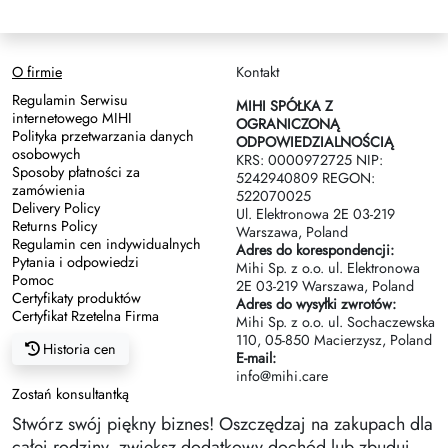
O firmie
Kontakt
Regulamin Serwisu
MIHI SPÓŁKA Z
internetowego MIHI
OGRANICZONĄ
Polityka przetwarzania danych
ODPOWIEDZIALNOŚCIĄ
osobowych
KRS: 0000972725 NIP:
Sposoby płatności za
5242940809 REGON:
zamówienia
522070025
Delivery Policy
Ul. Elektronowa 2Е 03-219
Returns Policy
Warszawa, Poland
Regulamin cen indywidualnych
Adres do korespondencji:
Pytania i odpowiedzi
Mihi Sp. z o.o. ul. Elektronowa
Pomoc
2Е 03-219 Warszawa, Poland
Certyfikaty produktów
Adres do wysyłki zwrotów:
Certyfikat Rzetelna Firma
Mihi Sp. z o.o. ul. Sochaczewska
110, 05-850 Macierzysz, Poland
Historia cen
E-mail:
info@mihi.care
Zostań konsultantką
Stwórz swój piękny biznes! Oszczędzaj na zakupach dla
całej rodziny, zwiększ dodatkowy dochód lub zbuduj