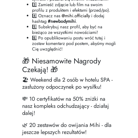
3️⃣ Zamieść zdjęcie lub film na swoim
profilu z produktem i efektami (przed/po).
4️⃣ Oznacz nas
@mihi.officially
i dodaj
hashtag
#newbodymihi
.
5️⃣ Subskrybuj nasz profil, aby być na
bieżąco ze wszystkimi nowościami!
6️⃣ Po opublikowaniu postu wróć tutaj i
zostaw komentarz pod postem, abyśmy mogli
Cię uwzględnić!
🎁 Niesamowite Nagrody
Czekają! 🎁
🏖 Weekend dla 2 osób w hotelu SPA -
zasłużony odpoczynek po wysiłku!
💸 10 certyfikatów na 50% zniżki na
nasz kompleks odchudzający - działaj
dalej!
🌿 20 zestawów do owijania Mihi - dla
jeszcze lepszych rezultatów!