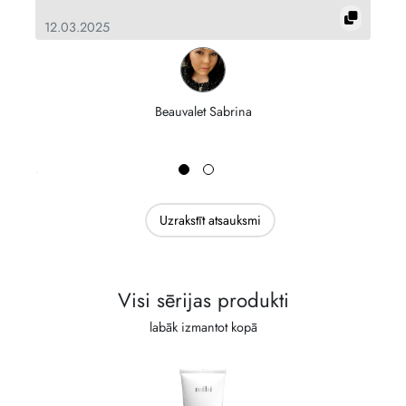
12.03.2025
16
Beauvalet Sabrina
Uzrakstīt atsauksmi
Visi sērijas produkti
labāk izmantot kopā