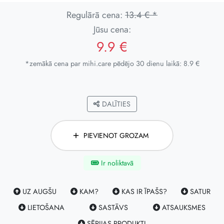
Regulārā cena:
13.4 € *
Jūsu cena:
9.9 €
*zemākā cena par mihi.care pēdējo 30 dienu laikā: 8.9 €
DALĪTIES
PIEVIENOT GROZAM
Ir noliktavā
UZ AUGŠU
KAM?
KAS IR ĪPAŠS?
SATUR
LIETOŠANA
SASTĀVS
ATSAUKSMES
SĒRIJAS PRODUKTI