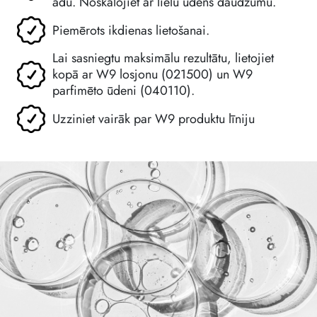
ādu. Noskalojiet ar lielu ūdens daudzumu.
Piemērots ikdienas lietošanai.
Lai sasniegtu maksimālu rezultātu, lietojiet
kopā ar W9 losjonu (021500) un W9
parfimēto ūdeni (040110).
Uzziniet vairāk par W9 produktu līniju