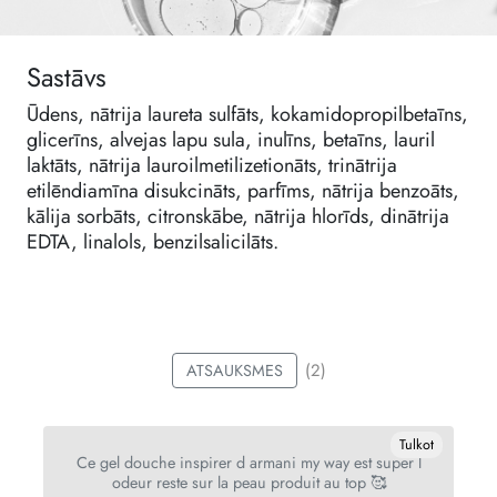
Sastāvs
Ūdens, nātrija laureta sulfāts, kokamidopropilbetaīns,
glicerīns, alvejas lapu sula, inulīns, betaīns, lauril
laktāts, nātrija lauroilmetilizetionāts, trinātrija
etilēndiamīna disukcināts, parfīms, nātrija benzoāts,
kālija sorbāts, citronskābe, nātrija hlorīds, dinātrija
EDTA, linalols, benzilsalicilāts.
(2)
ATSAUKSMES
ot
Tulkot
Ce gel douche inspirer d armani my way est super l
odeur reste sur la peau produit au top 🥰