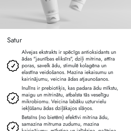
Satur
Alvejas ekstrakts ir spēcīgs antioksidants un
ādas "jaunības eliksīrs", dziļi mitrina, attīra
poras, savelk ādu, stimulē kolagēna un
elastīna veidošanos. Mazina iekaisumu un
kairinājumu, veicina ādas atjaunošanos.
Inulīns ir prebiotiķis, kas padara ādu mīkstu,
maigu un mitrinātu, atbalsta tās veselīgu
mikrobiomu. Veicina labāku uzturvielu
iekļūšanu ādas dziļākajos slāņos.
Betaīns (no bietēm) efektīvi mitrina ādu,
samazina mitruma zudumu, mazina
kairinājumu, mīkstina un izlīdzina, paātrina