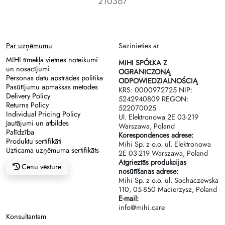
210367
Par uzņēmumu
Sazinieties ar
MIHI tīmekļa vietnes noteikumi
MIHI SPÓŁKA Z
un nosacījumi
OGRANICZONĄ
Personas datu apstrādes politika
ODPOWIEDZIALNOŚCIĄ
Pasūtījumu apmaksas metodes
KRS: 0000972725 NIP:
Delivery Policy
5242940809 REGON:
Returns Policy
522070025
Individual Pricing Policy
Ul. Elektronowa 2Е 03-219
Jautājumi un atbildes
Warszawa, Poland
Palīdzība
Korespondences adrese:
Produktu sertifikāti
Mihi Sp. z o.o. ul. Elektronowa
Uzticama uzņēmuma sertifikāts
2Е 03-219 Warszawa, Poland
Atgrieztās produkcijas
Cenu vēsture
nosūtīšanas adrese:
Mihi Sp. z o.o. ul. Sochaczewska
110, 05-850 Macierzysz, Poland
E-mail:
info@mihi.care
Konsultantam