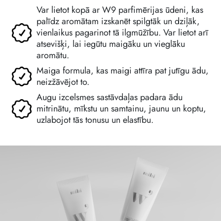
Var lietot kopā ar W9 parfimērijas ūdeni, kas
palīdz aromātam izskanēt spilgtāk un dziļāk,
vienlaikus pagarinot tā ilgmūžību. Var lietot arī
atsevišķi, lai iegūtu maigāku un vieglāku
aromātu.
Maiga formula, kas maigi attīra pat jutīgu ādu,
neizžāvējot to.
Augu izcelsmes sastāvdaļas padara ādu
mitrinātu, mīkstu un samtainu, jaunu un koptu,
uzlabojot tās tonusu un elastību.