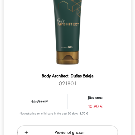
Body Architect. Dušas želeja
021801
Jūsu cena
14.70 €*
10.90 €
*lowest price on mihi.care in the past 30 days: 8.70 €
Pievienot grozam