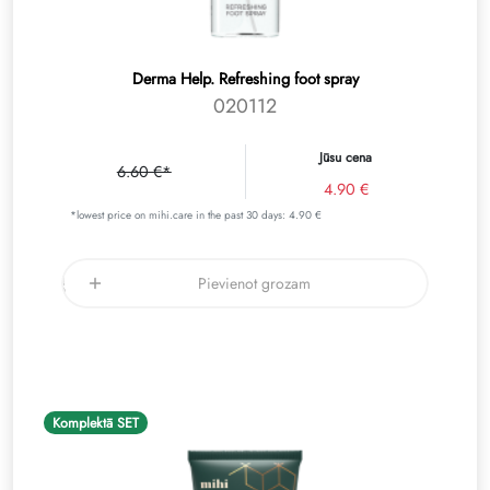
Derma Help. Refreshing foot spray
020112
Jūsu cena
6.60 €*
4.90 €
*lowest price on mihi.care in the past 30 days: 4.90 €
Pievienot grozam
Komplektā SET