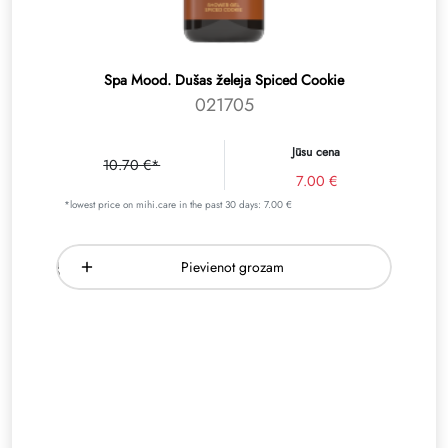
Spa Mood. Dušas želeja Spiced Cookie
021705
Jūsu cena
10.70 €*
7.00 €
*lowest price on mihi.care in the past 30 days: 7.00 €
Pievienot grozam