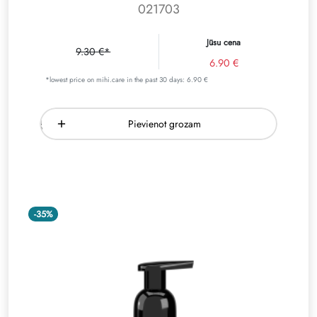
021703
Jūsu cena
9.30 €*
6.90 €
*lowest price on mihi.care in the past 30 days: 6.90 €
Pievienot grozam
-35%