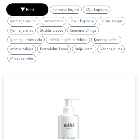
Filtri
Ķermeņa losjoni
Kāju kopšana
Ķermeņa serumi
Dezodoranti
Roku kopšana
Dušas želejas
Ķermeņa eļļas
Šķidrās ziepes
Ķermeņa pīlings
Ķermeņa sviestviela
Intīmās higiēnas želejas
Ķermeņa krēmi
Intīmie želejas
Pretcelulīta krēmi
Striju krēmi
Vannas putas
Mitrās salvetes