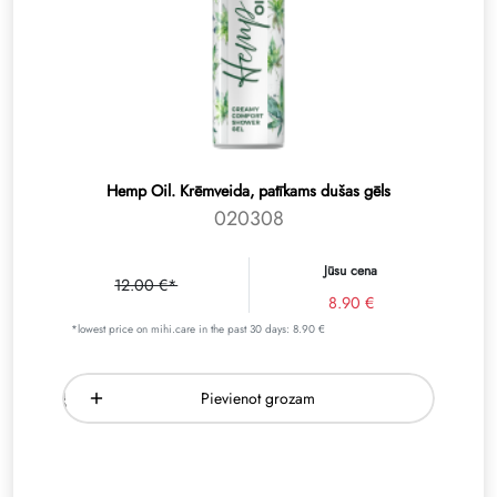
Hemp Oil. Krēmveida, patīkams dušas gēls
020308
Jūsu cena
12.00 €*
8.90 €
*lowest price on mihi.care in the past 30 days: 8.90 €
Pievienot grozam