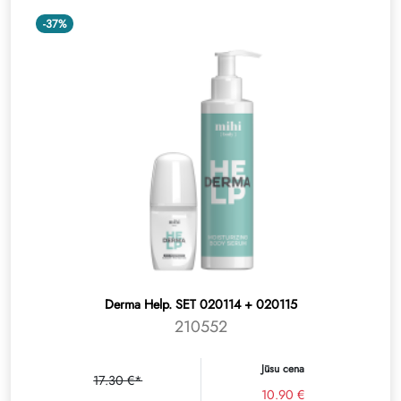
-37%
Derma Help. SET 020114 + 020115
210552
Jūsu cena
17.30 €*
10.90 €