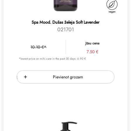
Spa Mood. Dušas želeja Soft Lavender
021701
Jūsu cena
10.10 €*
7.50 €
*lowest price on mihi.care in the past 30 days: 6.90 €
Pievienot grozam