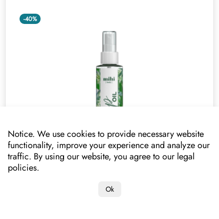
-40%
Notice. We use cookies to provide necessary website
functionality, improve your experience and analyze our
traffic. By using our website, you agree to our legal
policies.
Hemp Oil. Zīdaina sausā ķermeņa eļļa
020309
Ok
Jūsu cena
17.40 €*