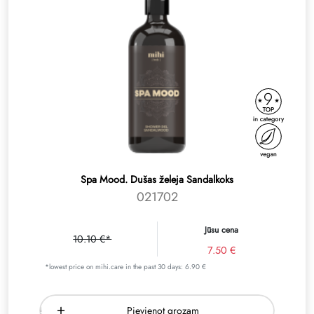
Spa Mood. Dušas želeja Sandalkoks
021702
Jūsu cena
10.10 €*
7.50 €
*lowest price on mihi.care in the past 30 days: 6.90 €
Pievienot grozam