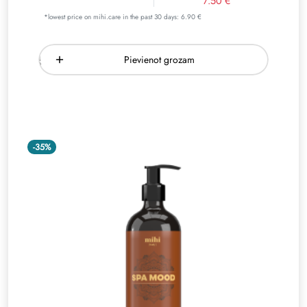
7.50 €
*lowest price on mihi.care in the past 30 days: 6.90 €
Pievienot grozam
-35%