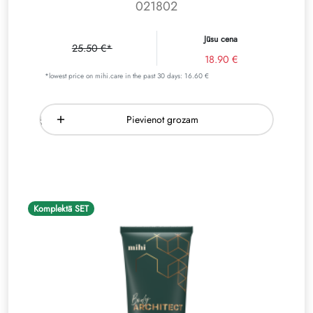
021802
Jūsu cena
25.50 €*
18.90 €
*lowest price on mihi.care in the past 30 days: 16.60 €
Pievienot grozam
Komplektā SET