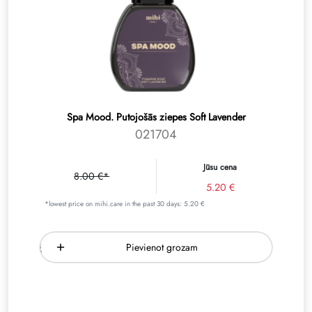
Spa Mood. Putojošās ziepes Soft Lavender
021704
Jūsu cena
8.00 €*
5.20 €
*lowest price on mihi.care in the past 30 days: 5.20 €
Pievienot grozam