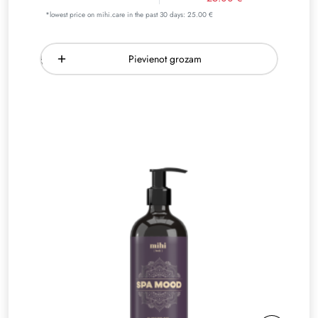
*lowest price on mihi.care in the past 30 days: 25.00 €
Pievienot grozam