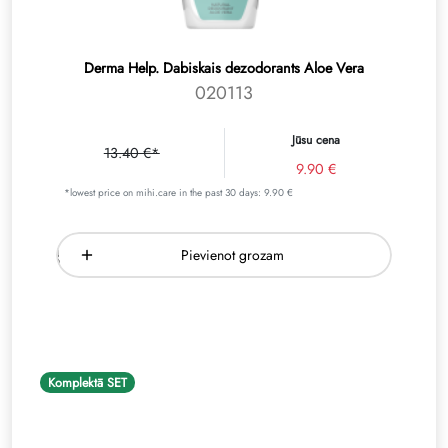
Derma Help. Dabiskais dezodorants Aloe Vera
020113
Jūsu cena
13.40 €*
9.90 €
*lowest price on mihi.care in the past 30 days: 9.90 €
Pievienot grozam
Komplektā SET