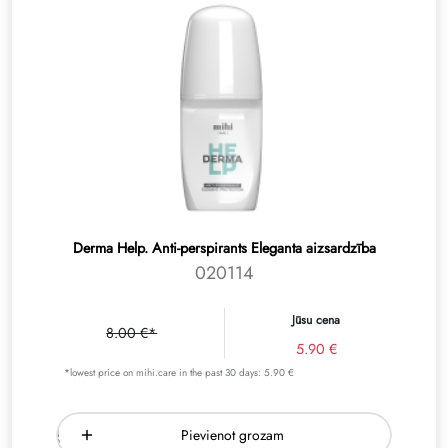
Derma Help. Anti-perspirants Eleganta aizsardzība
020114
Jūsu cena
8.00 €*
5.90 €
*lowest price on mihi.care in the past 30 days: 5.90 €
Pievienot grozam