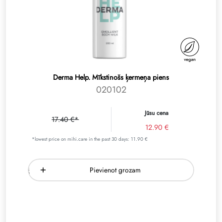
Derma Help. Mīkstinošs ķermeņa piens
020102
Jūsu cena
17.40 €*
12.90 €
*lowest price on mihi.care in the past 30 days: 11.90 €
Pievienot grozam