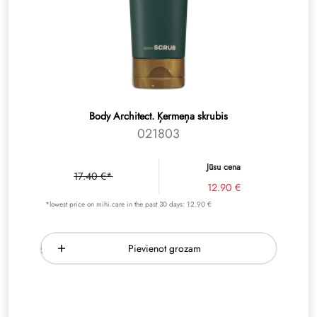
Body Architect. Ķermeņa skrubis
021803
Jūsu cena
17.40 €*
12.90 €
*lowest price on mihi.care in the past 30 days: 12.90 €
Pievienot grozam