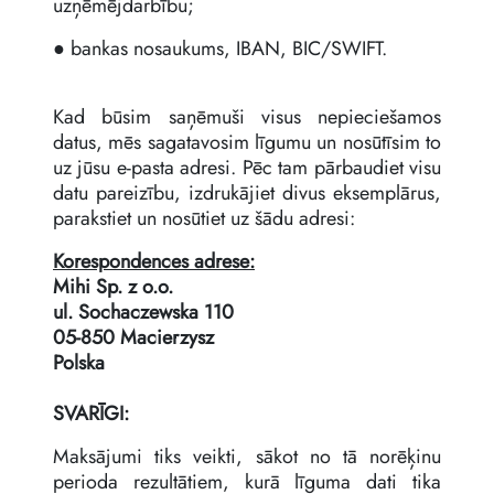
uzņēmējdarbību;
● bankas nosaukums, IBAN, BIC/SWIFT.
Kad būsim saņēmuši visus nepieciešamos
datus, mēs sagatavosim līgumu un nosūtīsim to
uz jūsu e-pasta adresi. Pēc tam pārbaudiet visu
datu pareizību, izdrukājiet divus eksemplārus,
parakstiet un nosūtiet uz šādu adresi:
Korespondences adrese:
Mihi Sp. z o.o.
ul. Sochaczewska 110
05-850 Macierzysz
Polska
SVARĪGI:
Maksājumi tiks veikti, sākot no tā norēķinu
perioda rezultātiem, kurā līguma dati tika