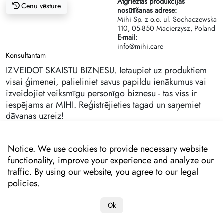
Atgrieztās produkcijas
Cenu vēsture
nosūtīšanas adrese:
Mihi Sp. z o.o. ul. Sochaczewska
110, 05-850 Macierzysz, Poland
E-mail:
info@mihi.care
Konsultantam
IZVEIDOT SKAISTU BIZNESU. Ietaupiet uz produktiem
visai ģimenei, palieliniet savus papildu ienākumus vai
izveidojiet veiksmīgu personīgo biznesu - tas viss ir
iespējams ar MIHI. Reģistrējieties tagad un saņemiet
dāvanas uzreiz!
Notice. We use cookies to provide necessary website
functionality, improve your experience and analyze our
traffic. By using our website, you agree to our legal
policies.
Ok