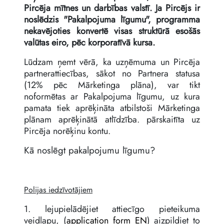
Pircēja mītnes un darbības valstī. Ja Pircējs ir
noslēdzis "Pakalpojuma līgumu", programma
nekavējoties konvertē visas struktūrā esošās
valūtas eiro, pēc korporatīvā kursa.
Lūdzam ņemt vērā, ka uzņēmuma un Pircēja
partnerattiecības, sākot no Partnera statusa
(12% pēc Mārketinga plāna), var tikt
noformētas ar Pakalpojuma līgumu, uz kura
pamata tiek aprēķināta atbilstoši Mārketinga
plānam aprēķinātā atlīdzība. pārskaitīta uz
Pircēja norēķinu kontu.
Kā noslēgt pakalpojumu līgumu?
Polijas iedzīvotājiem
1. lejupielādējiet attiecīgo pieteikuma
veidlapu, (
application_form_EN
) aizpildiet to