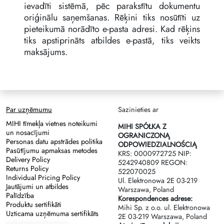
ievadīti sistēmā, pēc parakstītu dokumentu
oriģinālu saņemšanas. Rēķini tiks nosūtīti uz
pieteikumā norādīto e-pasta adresi. Kad rēķins
tiks apstiprināts atbildes e-pastā, tiks veikts
maksājums.
Par uzņēmumu
Sazinieties ar
MIHI tīmekļa vietnes noteikumi
MIHI SPÓŁKA Z
un nosacījumi
OGRANICZONĄ
Personas datu apstrādes politika
ODPOWIEDZIALNOŚCIĄ
Pasūtījumu apmaksas metodes
KRS: 0000972725 NIP:
Delivery Policy
5242940809 REGON:
Returns Policy
522070025
Individual Pricing Policy
Ul. Elektronowa 2Е 03-219
Jautājumi un atbildes
Warszawa, Poland
Palīdzība
Korespondences adrese:
Produktu sertifikāti
Mihi Sp. z o.o. ul. Elektronowa
Uzticama uzņēmuma sertifikāts
2Е 03-219 Warszawa, Poland