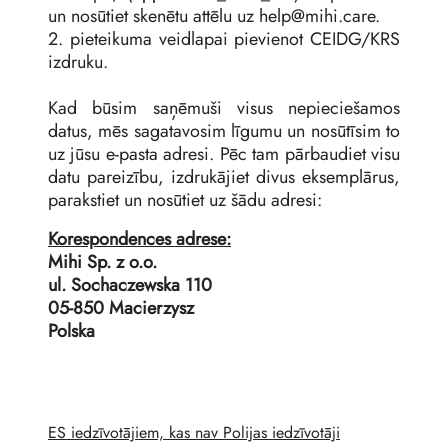
un nosūtiet skenētu attēlu uz
help@mihi.care
.
2. pieteikuma veidlapai pievienot CEIDG/KRS
izdruku.
Kad būsim saņēmuši visus nepieciešamos
datus, mēs sagatavosim līgumu un nosūtīsim to
uz jūsu e-pasta adresi. Pēc tam pārbaudiet visu
datu pareizību, izdrukājiet divus eksemplārus,
parakstiet un nosūtiet uz šādu adresi:
Korespondences adrese:
Mihi Sp. z o.o.
ul. Sochaczewska 110
05-850 Macierzysz
Polska
ES iedzīvotājiem, kas nav Polijas iedzīvotāji