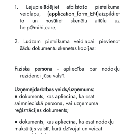
1. Lejupielādējiet atbilstošo pieteikuma
veidlapu,
(
application_form_EN
)
aizpildiet
to un nosūtiet skenētu attēlu uz
help@mihi.care
.
2. Lūdzam pieteikuma veidlapai pievienot
šādu dokumentu skenētas kopijas:
Fiziska persona
- apliecība par nodokļu
rezidenci jūsu valstī.
Uzņēmējdarbības veids/uzņēmums:
● dokuments, kas apliecina, ka esat
saimnieciskā persona, vai uzņēmuma
reģistrācijas dokuments;
● dokuments, kas apliecina, ka esat nodokļu
maksātājs valstī, kurā dzīvojat un veicat