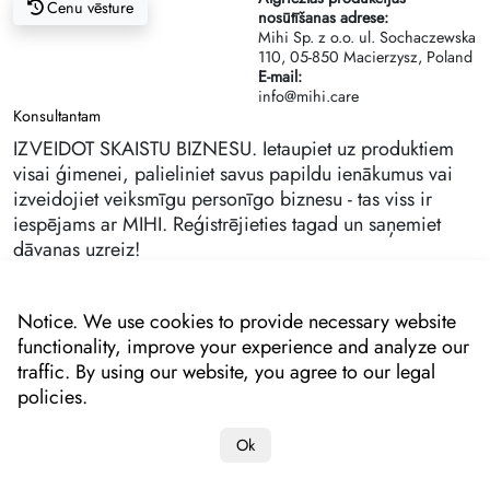
Cenu vēsture
nosūtīšanas adrese:
Mihi Sp. z o.o. ul. Sochaczewska
110, 05-850 Macierzysz, Poland
E-mail:
info@mihi.care
Konsultantam
IZVEIDOT SKAISTU BIZNESU. Ietaupiet uz produktiem
visai ģimenei, palieliniet savus papildu ienākumus vai
izveidojiet veiksmīgu personīgo biznesu - tas viss ir
iespējams ar MIHI. Reģistrējieties tagad un saņemiet
dāvanas uzreiz!
Notice. We use cookies to provide necessary website
functionality, improve your experience and analyze our
traffic. By using our website, you agree to our legal
policies.
Ok
Copyright 2022-2025 "MIHI"