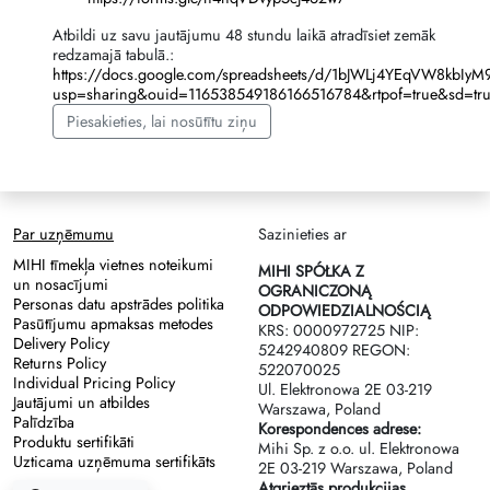
Atbildi uz savu jautājumu 48 stundu laikā atradīsiet zemāk
redzamajā tabulā.:
https://docs.google.com/spreadsheets/d/1bJWLj4YEqVW8kbIy
usp=sharing&ouid=116538549186166516784&rtpof=true&sd=tr
Piesakieties, lai nosūtītu ziņu
Par uzņēmumu
Sazinieties ar
MIHI tīmekļa vietnes noteikumi
MIHI SPÓŁKA Z
un nosacījumi
OGRANICZONĄ
Personas datu apstrādes politika
ODPOWIEDZIALNOŚCIĄ
Pasūtījumu apmaksas metodes
KRS: 0000972725 NIP:
Delivery Policy
5242940809 REGON:
Returns Policy
522070025
Individual Pricing Policy
Ul. Elektronowa 2Е 03-219
Jautājumi un atbildes
Warszawa, Poland
Palīdzība
Korespondences adrese:
Produktu sertifikāti
Mihi Sp. z o.o. ul. Elektronowa
Uzticama uzņēmuma sertifikāts
2Е 03-219 Warszawa, Poland
Atgrieztās produkcijas