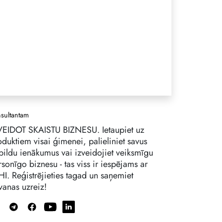
sultantam
VEIDOT SKAISTU BIZNESU. Ietaupiet uz
oduktiem visai ģimenei, palieliniet savus
pildu ienākumus vai izveidojiet veiksmīgu
sonīgo biznesu - tas viss ir iespējams ar
HI. Reģistrējieties tagad un saņemiet
vanas uzreiz!