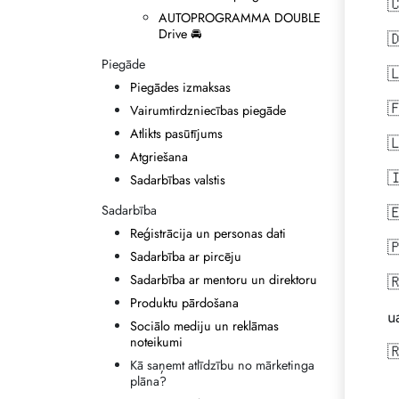

AUTOPROGRAMMA DOUBLE
Drive 🚘

Piegāde

Piegādes izmaksas

Vairumtirdzniecības piegāde
Atlikts pasūtījums

Atgriešana

Sadarbības valstis
Sadarbība

Reģistrācija un personas dati

Sadarbība ar pircēju
Sadarbība ar mentoru un direktoru

Produktu pārdošana
u
Sociālo mediju un reklāmas
noteikumi

Kā saņemt atlīdzību no mārketinga
plāna?