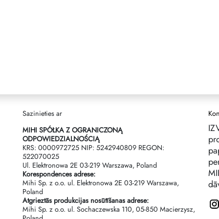
Sazinieties ar
Kon
IZ
MIHI SPÓŁKA Z OGRANICZONĄ
pr
ODPOWIEDZIALNOŚCIĄ
KRS: 0000972725 NIP: 5242940809 REGON:
pa
522070025
per
Ul. Elektronowa 2Е 03-219 Warszawa, Poland
MI
Korespondences adrese:
Mihi Sp. z o.o. ul. Elektronowa 2Е 03-219 Warszawa,
dā
Poland
Atgrieztās produkcijas nosūtīšanas adrese:
Mihi Sp. z o.o. ul. Sochaczewska 110, 05-850 Macierzysz,
Poland