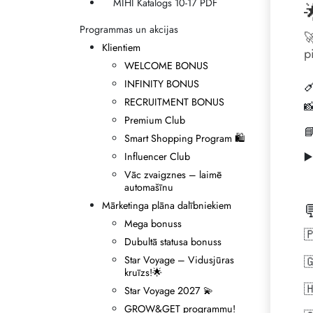
MIHI Katalogs 10-17 PDF

Programmas un akcijas

Klientiem
p
WELCOME BONUS

INFINITY BONUS
RECRUITMENT BONUS

Premium Club

Smart Shopping Program 🛍
▶
Influencer Club
Vāc zvaigznes – laimē
automašīnu
Mārketinga plāna dalībniekiem

Mega bonuss

Dubultā statusa bonuss
Star Voyage – Vidusjūras

kruīzs!🌟

Star Voyage 2027 💫
GROW&GET programmu!