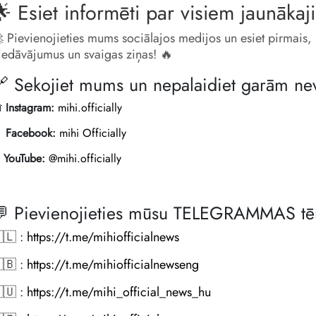
 Esiet informēti par visiem jaunāka
 Pievienojieties mums sociālajos medijos un esiet pirmais, 
iedāvājumus un svaigas ziņas! 🔥
 Sekojiet mums un nepalaidiet garām ne

Instagram:
mihi.officially

Facebook:
mihi Officially
️
YouTube:
@mihi.officially
 Pievienojieties mūsu TELEGRAMMAS tē
🇱 :
https://t.me/mihiofficialnews
🇧 :
https://t.me/mihiofficialnewseng
🇺 :
https://t.me/mihi_official_news_hu