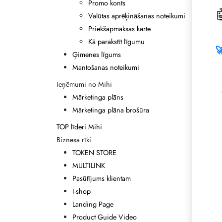
Promo konts
Valūtas aprēķināšanas noteikumi
Priekšapmaksas karte
Kā parakstīt līgumu

Ģimenes līgums
Mantošanas noteikumi
Ieņēmumi no Mihi
Mārketinga plāns
Mārketinga plāna brošūra
TOP līderi Mihi
Biznesa rīki
TOKEN STORE
MULTILINK
Pasūtījums klientam
I-shop
Landing Page
Product Guide Video