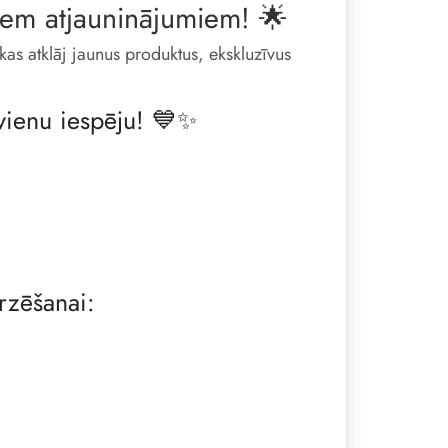
jiem atjauninājumiem! 🌟
kas atklāj jaunus produktus, ekskluzīvus
vienu iespēju! 💙✨
rzēšanai: