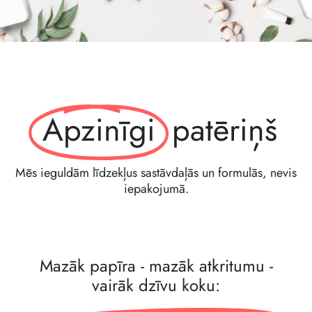
Apzinīgi
patēriņš
Mēs ieguldām līdzekļus sastāvdaļās un formulās, nevis
iepakojumā.
Mazāk papīra - mazāk atkritumu -
vairāk dzīvu koku: