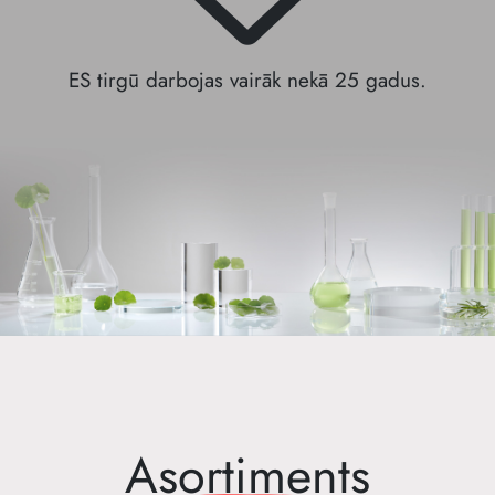
ES tirgū darbojas vairāk nekā 25 gadus.
Asortiments