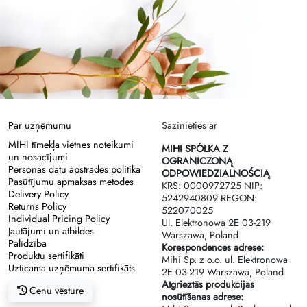
Par uzņēmumu
Sazinieties ar
MIHI tīmekļa vietnes noteikumi
MIHI SPÓŁKA Z
un nosacījumi
OGRANICZONĄ
Personas datu apstrādes politika
ODPOWIEDZIALNOŚCIĄ
Pasūtījumu apmaksas metodes
KRS: 0000972725 NIP:
Delivery Policy
5242940809 REGON:
Returns Policy
522070025
Individual Pricing Policy
Ul. Elektronowa 2Е 03-219
Jautājumi un atbildes
Warszawa, Poland
Palīdzība
Korespondences adrese:
Produktu sertifikāti
Mihi Sp. z o.o. ul. Elektronowa
Uzticama uzņēmuma sertifikāts
2Е 03-219 Warszawa, Poland
Atgrieztās produkcijas
Cenu vēsture
nosūtīšanas adrese: