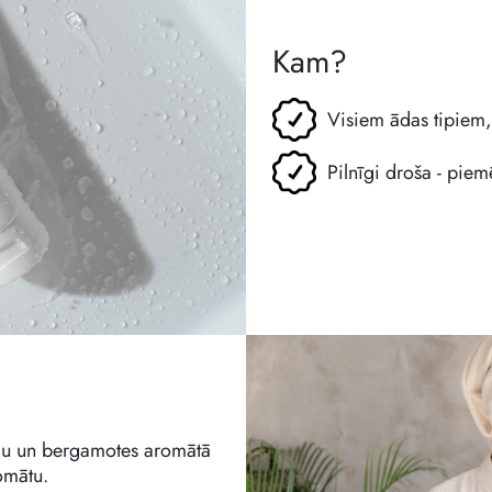
Kam?
Visiem ādas tipiem, 
Pilnīgi droša - piem
edu un bergamotes aromātā
omātu.