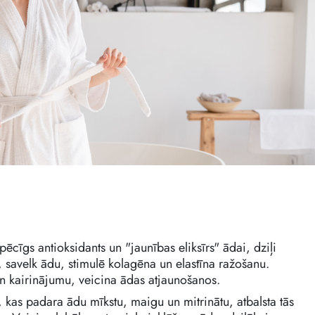
spēcīgs antioksidants un "jaunības eliksīrs" ādai, dziļi
s, savelk ādu, stimulē kolagēna un elastīna ražošanu.
 kairinājumu, veicina ādas atjaunošanos.
is, kas padara ādu mīkstu, maigu un mitrinātu, atbalsta tās