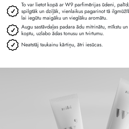
To var lietot kopā ar W9 parfimērijas ūdeni, palīd
spilgtāk un dziļāk, vienlaikus pagarinot tā ilgmūžību
lai iegūtu maigāku un vieglāku aromātu.
Augu sastāvdaļas padara ādu mitrinātu, mīkstu un
koptu, uzlabo ādas tonusu un tvirtumu.
Neatstāj taukainu kārtiņu, ātri iesūcas.