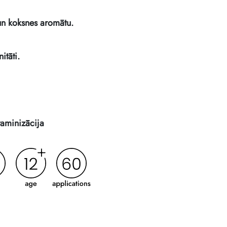
un koksnes aromātu.
itāti.
taminizācija