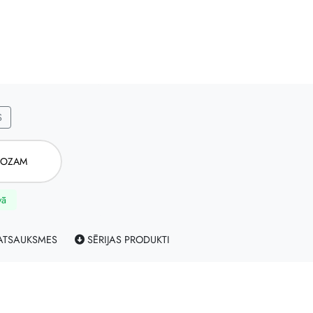
S
ROZAM
vā
TSAUKSMES
SĒRIJAS PRODUKTI