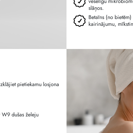
veselīgu mikrobiomu
slāņos.
Betaīns (no bietēm)
kairinājumu, mīkstin
zklājiet pietiekamu losjona
ar W9 dušas želeju