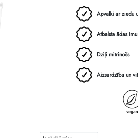
Apvalki ar ziedu 
Atbalsta ādas imun
Dziļi mitrinošs
Aizsardzība un vi