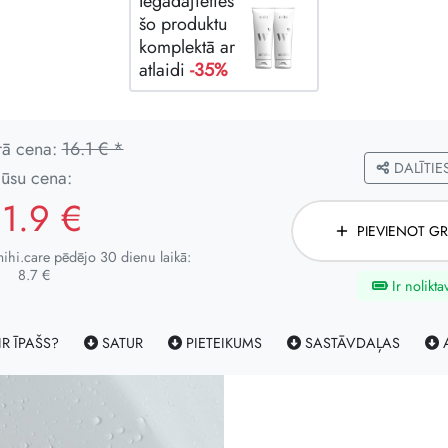
Iegādājieties
šo produktu
komplektā ar
atlaidi
-35%
rā cena:
16.1 € *
DALĪTIE
Jūsu cena:
11.9 €
PIEVIENOT G
hi.care pēdējo 30 dienu laikā:
8.7 €
Ir nolikta
IR ĪPAŠS?
SATUR
PIETEIKUMS
SASTĀVDAĻAS
A