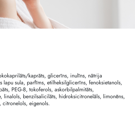
okokaprilāts/kaprāts, glicerīns, inulīns, nātrija
as lapu sula, parfīms, etilheksilglicerīns, fenoksietanols,
rbāts, PEG-8, tokoferols, askorbilpalmitāts,
 linalols, benzilsalicilāts, hidroksicitronelāls, limonēns,
 citronelols, eigenols.