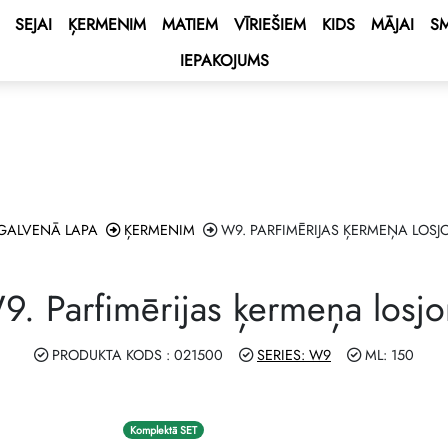
SEJAI
ĶERMENIM
MATIEM
VĪRIEŠIEM
KIDS
MĀJAI
S
IEPAKOJUMS
 BONUS
ss
s
BONUS
tusa bonuss
ēķināšanas noteikumi
ENT BONUS
 – Vidusjūras kruīzs!🌟
sas karte
lub
e 2027 💫
t līgumu
GALVENĀ LAPA
ĶERMENIM
W9. PARFIMĒRIJAS ĶERMEŅA LOSJ
ping Program 🛍
 programmu!
9. Parfimērijas ķermeņa losjo
Club
RAMMA DOUBLE Drive 🚘
PRODUKTA KODS : 021500
SERIES: W9
ML: 150
nes – laimē automašīnu
Komplektā SET