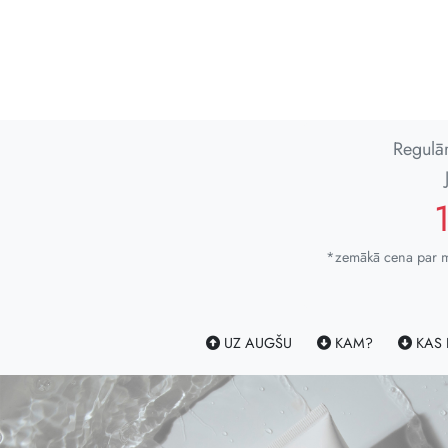
Regulā
*zemākā cena par mi
UZ AUGŠU
KAM?
KAS 