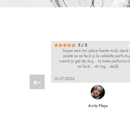
5 / 5
Tulkot
a ès egèsz nap èrezni
Super tare îmi place foarte mult, dacă 
n IMÁDJUK😉😍😍😍😍
poate sa se facă și la celelalte parfumu
cremă și gel de duș... la toate parfumuril
se facă... vă rog....🙏🤗
15.07.2026
i Katalin Edit
Anita Pleșa