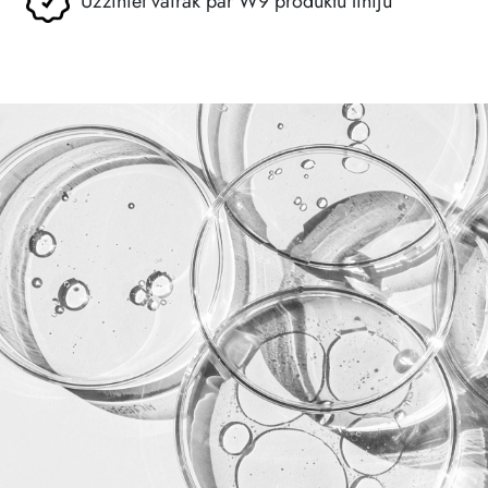
Uzziniet vairāk par W9 produktu līniju