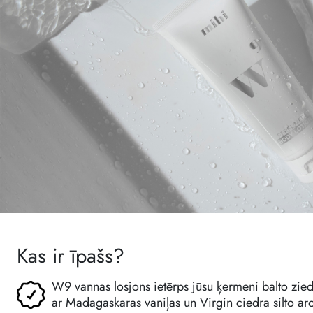
Kas ir īpašs?
W9 vannas losjons ietērps jūsu ķermeni balto zi
ar Madagaskaras vaniļas un Virgin ciedra silto ar