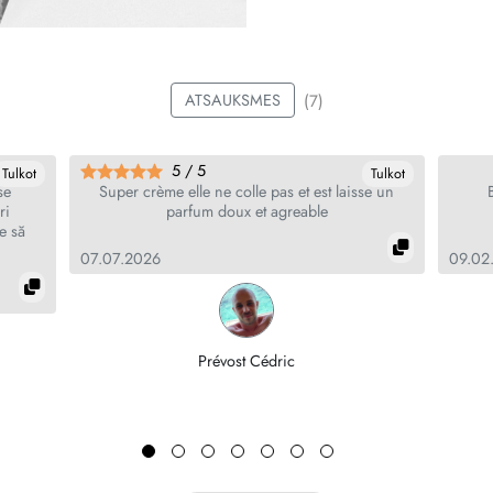
(7)
ATSAUKSMES
5 / 5
Tulkot
Tulkot
se
Super crème elle ne colle pas et est laisse un
ri
parfum doux et agreable
e să
07.07.2026
09.02
Prévost Cédric