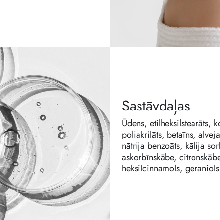
Sastāvdaļas
Ūdens, etilheksilstearāts, k
poliakrilāts, betaīns, alvej
nātrija benzoāts, kālija so
askorbīnskābe, citronskābe,
heksilcinnamols, geraniols,