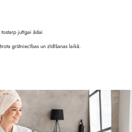
tostarp jutīgai ādai
ērota grūtniecības un zīdīšanas laikā.