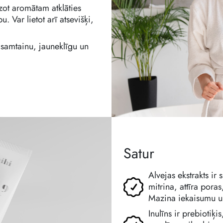
zot aromātam atklāties
. Var lietot arī atsevišķi,
 samtainu, jauneklīgu un
Satur
Alvejas ekstrakts ir 
mitrina, attīra pora
Mazina iekaisumu un
Inulīns ir prebiotiķ