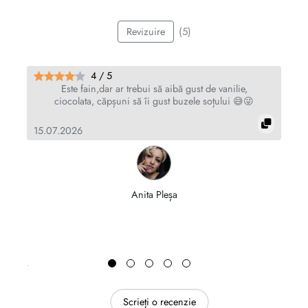
(5)
Revizuire
4 / 5
re
Este fain,dar ar trebui să aibă gust de vanilie,
ciocolata, căpșuni să îi gust buzele soțului 😅😜
a
15.07.2026
19
Anita Pleșa
Scrieți o recenzie