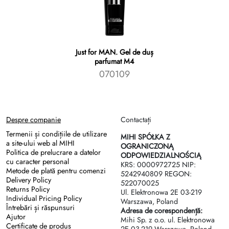
Just for MAN. Gel de duș
parfumat M4
070109
Despre companie
Contactați
Termenii și condițiile de utilizare
MIHI SPÓŁKA Z
a site-ului web al MIHI
OGRANICZONĄ
Politica de prelucrare a datelor
ODPOWIEDZIALNOŚCIĄ
cu caracter personal
KRS: 0000972725 NIP:
Metode de plată pentru comenzi
5242940809 REGON:
Delivery Policy
522070025
Returns Policy
Ul. Elektronowa 2Е 03-219
Individual Pricing Policy
Warszawa, Poland
Întrebări și răspunsuri
Adresa de corespondență:
Ajutor
Mihi Sp. z o.o. ul. Elektronowa
Certificate de produs