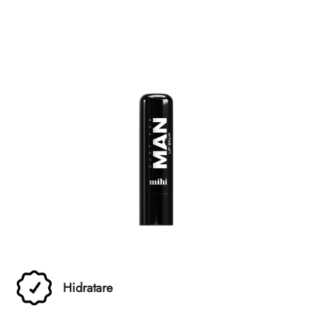
Reguli de moștenire
Hidratare