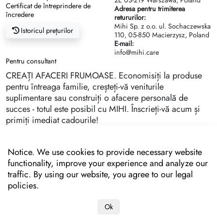
2Е 03-219 Warszawa, Poland
Certificat de întreprindere de
Adresa pentru trimiterea
încredere
retururilor:
Mihi Sp. z o.o. ul. Sochaczewska
Istoricul prețurilor
110, 05-850 Macierzysz, Poland
E-mail:
info@mihi.care
Pentru consultant
CREAȚI AFACERI FRUMOASE. Economisiți la produse
pentru întreaga familie, creșteți-vă veniturile
suplimentare sau construiți o afacere personală de
succes - totul este posibil cu MIHI. Înscrieți-vă acum și
primiți imediat cadourile!
Notice. We use cookies to provide necessary website
functionality, improve your experience and analyze our
traffic. By using our website, you agree to our legal
policies.
Ok