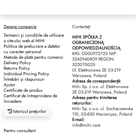
Despre companie
Contactați
Termenii și condițiile de utilizare
MIHI SPÓŁKA Z
a site-ului web al MIHI
OGRANICZONĄ
Politica de prelucrare a datelor
ODPOWIEDZIALNOŚCIĄ
cu caracter personal
KRS: 0000972725 NIP:
Metode de plată pentru comenzi
5242940809 REGON:
Delivery Policy
522070025
Returns Policy
Ul. Elektronowa 2Е 03-219
Individual Pricing Policy
Warszawa, Poland
Întrebări și răspunsuri
Adresa de corespondență:
Ajutor
Mihi Sp. z o.o. ul. Elektronowa
Certificate de produs
2Е 03-219 Warszawa, Poland
Certificat de întreprindere de
Adresa pentru trimiterea
încredere
retururilor:
Mihi Sp. z o.o. ul. Sochaczewska
Istoricul prețurilor
110, 05-850 Macierzysz, Poland
E-mail:
info@mihi.care
Pentru consultant