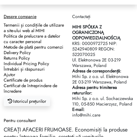
Despre companie
Contactați
Termenii și condițiile de utilizare
MIHI SPÓŁKA Z
a site-ului web al MIHI
OGRANICZONĄ
Politica de prelucrare a datelor
ODPOWIEDZIALNOŚCIĄ
cu caracter personal
KRS: 0000972725 NIP:
Metode de plată pentru comenzi
5242940809 REGON:
Delivery Policy
522070025
Returns Policy
Ul. Elektronowa 2Е 03-219
Individual Pricing Policy
Warszawa, Poland
Întrebări și răspunsuri
Adresa de corespondență:
Ajutor
Mihi Sp. z o.o. ul. Elektronowa
Certificate de produs
2Е 03-219 Warszawa, Poland
Certificat de întreprindere de
Adresa pentru trimiterea
încredere
retururilor:
Mihi Sp. z o.o. ul. Sochaczewska
Istoricul prețurilor
110, 05-850 Macierzysz, Poland
E-mail:
info@mihi.care
Pentru consultant
CREAȚI AFACERI FRUMOASE. Economisiți la produse
pentru întreaga familie, creșteți-vă veniturile