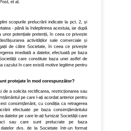
Post, et al.
i scopurile prelucrării indicate la pct. 2, și 
tatea - până la îndeplinirea acestuia, iar după 
nor potențiale pretenții, în ceea ce privește 
desfășurarea activităților sale comerciale și 
gații de către Societate, în ceea ce privește 
rgerea imediată a datelor, efectuată pe baza 
ocietății care constituie baza unei astfel de 
a cazului în care există motive legitime pentru 
sunt protejate în mod corespunzător?
de a solicita rectificarea, restricționarea sau 
ământul pe care l-ați acordat anterior pentru 
est consimțământ, cu condiția ca retragerea 
crării efectuate pe baza consimțământului 
 datelor pe care le-ați furnizat Societății care 
tract sau care sunt prelucrate pe baza 
datelor dvs. de la Societate într-un format 