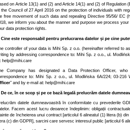
ased on Article 13(1) and (2) and Article 14(1) and (2) of Regulation
 the Council of 27 April 2016 on the protection of individuals with re
he free movement of such data and repealing Directive 95/56/ EC (he
018, we inform you about the manner and purpose we process your pe
ur data protection rights.
. Cine este responsabil pentru prelucrarea datelor și pe cine pute
e controller of your data is Mihi Sp. z o.o. (hereinafter referred to as
riting by addressing correspondence to: Mihi Sp. z o.o., ul. Modlińs
: 
help@mihi.care
he Company has designated a Data Protection Officer, who ca
orrespondence to: Mihi Sp. z o.o., ul. Modlińska 6A/224; 03-216 W
fficer
" and by e-mail at: 
help@mihi.care
. De ce, în ce scop și pe ce bază legală prelucrăm datele dumnea
relucrăm datele dumneavoastră în conformitate cu prevederile GDPR 
atelor. Facem acest lucru deoarece îndeplinim: obligații contractual
ainte de încheierea unui contract [articolul 6 alineatul (1) litera (b) din 
tera (c) din GDPR], sarcini care servesc interesul public [articolul 6 ali