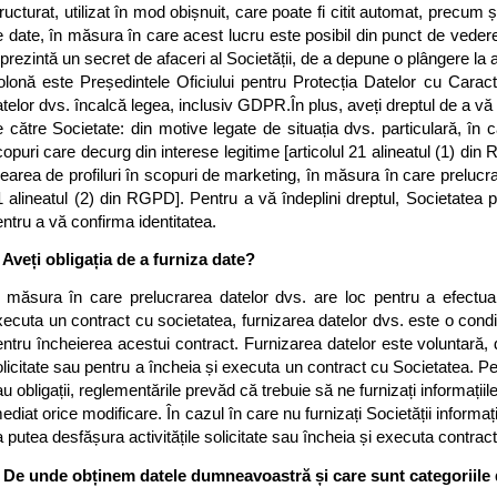
ructurat, utilizat în mod obișnuit, care poate fi citit automat, precum și
 date, în măsura în care acest lucru este posibil din punct de vedere
prezintă un secret de afaceri al Societății, de a depune o plângere la
olonă este Președintele Oficiului pentru Protecția Datelor cu Caract
telor dvs. încalcă legea, inclusiv GDPR.În plus, aveți dreptul de a vă
 către Societate: din motive legate de situația dvs. particulară, în 
opuri care decurg din interese legitime [articolul 21 alineatul (1) din 
earea de profiluri în scopuri de marketing, în măsura în care prelucrar
 alineatul (2) din RGPD]. Pentru a vă îndeplini dreptul, Societatea p
ntru a vă confirma identitatea.
. Aveți obligația de a furniza date?
n măsura în care prelucrarea datelor dvs. are loc pentru a efectua ac
ecuta un contract cu societatea, furnizarea datelor dvs. este o condiție
ntru încheierea acestui contract. Furnizarea datelor este voluntară, d
licitate sau pentru a încheia și executa un contract cu Societatea. Pen
u obligații, reglementările prevăd că trebuie să ne furnizați informații
ediat orice modificare. În cazul în care nu furnizați Societății inform
 putea desfășura activitățile solicitate sau încheia și executa contracte
. De unde obținem datele dumneavoastră și care sunt categoriile