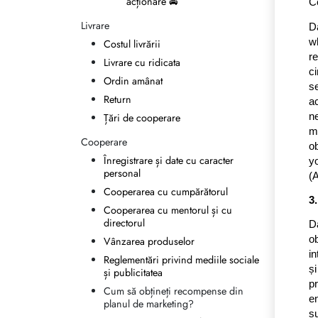
acționare 🚘
C
Livrare
Da
w
Costul livrării
r
Livrare cu ridicata
c
Ordin amânat
s
Return
a
n
Țări de cooperare
m
Cooperare
ob
Înregistrare și date cu caracter
y
personal
(A
Cooperarea cu cumpărătorul
3
Cooperarea cu mentorul și cu
directorul
Da
o
Vânzarea produselor
in
Reglementări privind mediile sociale
și
și publicitatea
p
Cum să obțineți recompense din
en
planul de marketing?
su