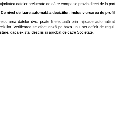
joritatea datelor prelucrate de către companie provin direct de la parte
. Ce nivel de luare automată a deciziilor, inclusiv crearea de profi
relucrarea datelor dvs. poate fi efectuată prin mijloace automatiza
ciziilor. Verificarea se efectuează pe baza unui set definit de reguli
stare, dacă există, descris și aprobat de către Societate.