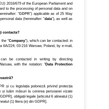
 (EU) 2016/679 of the European Parliament and 
gard to the processing of personal data and on 
reinafter: "
GDPR
") applicable as of 25 May 
rsonal data (hereinafter: "
data
"), as well as 
ți contacta?
 the "
Company
"), which can be contacted: in 
ka 6A/224; 03-216 Warsaw, Poland, by e-mail, 
n be contacted in writing by directing 
arsaw, with the notation: "
Data Protection 
voastră?
și cu legislația poloneză privind protecția 
e și luăm măsuri la cererea persoanei vizate 
GDPR], obligații legale [articolul 6 alineatul (1) 
neatul (1) litera (e) din GDPR].