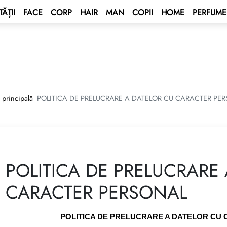
ĂȚII
FACE
CORP
HAIR
MAN
COPII
HOME
PERFUME
 BONUS
s
țional
BONUS
 de statut
alcul valutar
ENT BONUS
e - Croazieră pe Marea Mediterană
tit
 principală
POLITICA DE PRELUCRARE A DATELOR CU CARACTER PE
ium
nează un contract
e 2027 💫
ping Program 🛍
l GROW&GET!
POLITICA DE PRELUCRARE
Club
UTOMAT cu dublă acționare 🚘
CARACTER PERSONAL
„Adună Stele — Câștigă o
POLITICA DE PRELUCRARE A DATELOR CU