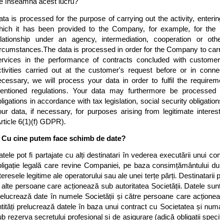
e înseamnă acest lucru?
ta is processed for the purpose of carrying out the activity, entering
hich it has been provided to the Company, for example, for the r
elationship under an agency, intermediation, cooperation or ot
ircumstances.The data is processed in order for the Company to carry 
ervices in the performance of contracts concluded with customer
ctivities carried out at the customer's request before or in connec
ecessary, we will process your data in order to fulfil the requir
entioned regulations. Your data may furthermore be processed 
ligations in accordance with tax legislation, social security obligation
our data, if necessary, for purposes arising from legitimate intere
rticle 6(1)(f) GDPR). 
. Cu cine putem face schimb de date?
tele pot fi partajate cu alți destinatari în vederea executării unui 
bligație legală care revine Companiei, pe baza consimțământului d
teresele legitime ale operatorului sau ale unei terțe părți. Destinatarii pot
 alte persoane care acționează sub autoritatea Societății. Datele sunt
relucrează date în numele Societății și către persoane care acționea
tități prelucrează datele în baza unui contract cu Societatea și numai 
b rezerva secretului profesional și de asigurare (adică obligații specif