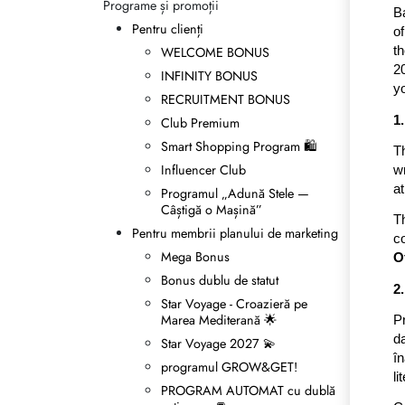
Programe și promoții
Reguli de moștenire
B
Pentru clienți
of
WELCOME BONUS
t
2
INFINITY BONUS
yo
RECRUITMENT BONUS
1
Club Premium
Smart Shopping Program 🛍
Th
Influencer Club
w
at
Programul „Adună Stele —
Câștigă o Mașină”
T
Pentru membrii planului de marketing
c
Mega Bonus
O
Bonus dublu de statut
2
Star Voyage - Croazieră pe
Marea Mediterană 🌟
P
d
Star Voyage 2027 💫
în
programul GROW&GET!
li
PROGRAM AUTOMAT cu dublă