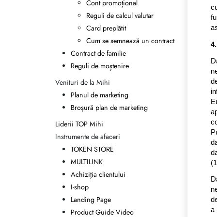
Cont promoțional
c
Reguli de calcul valutar
fu
Card preplătit
as
Cum se semnează un contract
4
Contract de familie
Da
Reguli de moștenire
n
d
Venituri de la Mihi
in
Planul de marketing
E
Broșură plan de marketing
a
co
Liderii TOP Mihi
Pu
Instrumente de afaceri
d
TOKEN STORE
da
MULTILINK
(1
Achiziția clientului
Da
I-shop
n
Landing Page
de
a
Product Guide Video