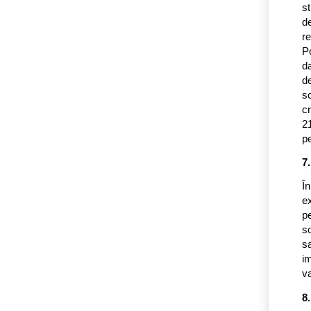
st
de
re
P
da
de
sc
cr
21
pe
7
Î
ex
pe
so
sa
im
va
8