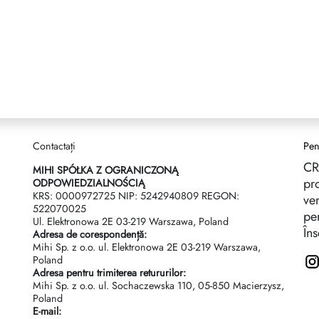
Contactați
Pen
CR
I
MIHI SPÓŁKA Z OGRANICZONĄ
pro
ODPOWIEDZIALNOŚCIĄ
KRS: 0000972725 NIP: 5242940809 REGON:
ven
522070025
per
Ul. Elektronowa 2Е 03-219 Warszawa, Poland
Îns
Adresa de corespondență:
Mihi Sp. z o.o. ul. Elektronowa 2Е 03-219 Warszawa,
Poland
Adresa pentru trimiterea retururilor:
Mihi Sp. z o.o. ul. Sochaczewska 110, 05-850 Macierzysz,
Poland
E-mail: