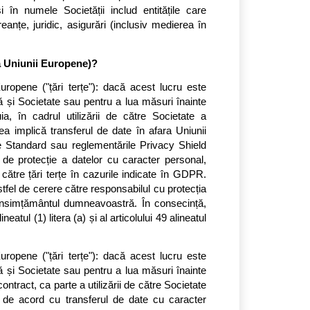
i în numele Societății includ entitățile care 
eanțe, juridic, asigurări (inclusiv medierea în 
ra Uniunii Europene)?
Europene ("țări terțe"): dacă acest lucru este 
și Societate sau pentru a lua măsuri înainte 
, în cadrul utilizării de către Societate a 
rea implică transferul de date în afara Uniunii 
 Standard sau reglementările Privacy Shield 
e protecție a datelor cu caracter personal, 
e către țări terțe în cazurile indicate în GDPR. 
stfel de cerere către responsabilul cu protecția 
consimțământul dumneavoastră. În consecință, 
eatul (1) litera (a) și al articolului 49 alineatul 
Europene ("țări terțe"): dacă acest lucru este 
și Societate sau pentru a lua măsuri înainte 
ontract, ca parte a utilizării de către Societate 
i de acord cu transferul de date cu caracter 