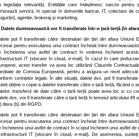
u legislația relevantă). Entitățile care îndeplinesc sarcini pentru ș
rnizează servicii, în special în domeniile bancar, IT, colectare de cr
igurări), agenție, brokeraj și marketing.
. Datele dumneavoastră vor fi transferate într-o țară terță (în afa
tele pot fi transferate către destinatari din țări din afara Uniunii 
ecesar pentru executarea unui contract încheiat între dumneavoastră 
e încheierea unui astfel de contract în vederea încheierii acestuia
frastructurii IT (stocare în cloud, e-mail). În cazul în care prelucra
uropene, acest transfer va avea loc utilizând Clauzele Contractuale
probate de Comisia Europeană, pentru a asigura un nivel adecvat d
nform cerințelor legale. În alte situații, datele dvs. pot fi transferat
teți obține o copie a datelor transferate către o țară terță, făcând o a
atelor. transferul de date către o țară terță poate avea loc și cu 
tele dvs. vor fi transferate către o țară terță în temeiul articolului 49 alin
) litera (b) din RGPD.
tele pot fi transferate către destinatari din țări din afara Uniunii 
ecesar pentru executarea unui contract încheiat între dumneavoastră 
 încheierea unui astfel de contract în scopul încheierii unui astfel de c
 infrastructurii IT (stocare în cloud, e-mail). De asemenea, sunteț