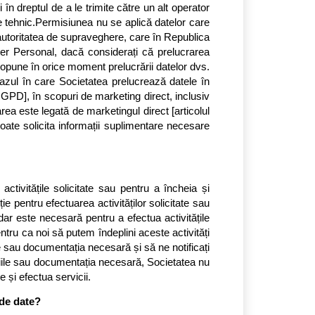
 în dreptul de a le trimite către un alt operator 
 tehnic.Permisiunea nu se aplică datelor care 
 autoritatea de supraveghere, care în Republica 
er Personal, dacă considerați că prelucrarea 
 opune în orice moment prelucrării datelor dvs. 
cazul în care Societatea prelucrează datele în 
RGPD], în scopuri de marketing direct, inclusiv 
ea este legată de marketingul direct [articolul 
oate solicita informații suplimentare necesare 
tivitățile solicitate sau pentru a încheia și 
 pentru efectuarea activităților solicitate sau 
ar este necesară pentru a efectua activitățile 
tru ca noi să putem îndeplini aceste activități 
le sau documentația necesară și să ne notificați 
ațiile sau documentația necesară, Societatea nu 
 și efectua servicii.
 de date?