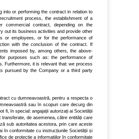
 into or performing the contract in relation to 
ecruitment process, the establishment of a 
her commercial contract, depending on the 
out its business activities and provide other 
s or employees, or for the performance of 
tion with the conclusion of the contract. If 
ements imposed by, among others, the above-
for purposes such as: the performance of 
s. Furthermore, it is relevant that: we process 
sts pursued by the Company or a third party 
contract cu dumneavoastră, pentru a respecta o 
umneavoastră sau în scopuri care decurg din 
 fi, în special: angajații autorizați ai Societății 
 transferate, de asemenea, către entități care 
ză sub autoritatea acestora, prin care aceste 
în conformitate cu instrucțiunile Societății și 
ice de protecție a informațiilor în conformitate 