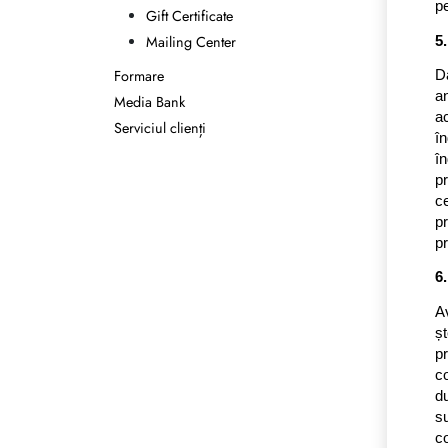
pe
Gift Certificate
Mailing Center
5
Formare
Da
an
Media Bank
a
Serviciul clienți
î
în
p
c
pr
pr
6
Av
șt
p
c
du
s
c