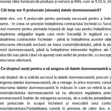
rsonal către furnizorii de produse și servicii ai Mihi, cum ar fi GLS, In
. Cât timp vor fi prelucrate (stocate) datele dumneavoastră?
tele dvs. vor fi prelucrate pentru perioada necesară pentru a îndeplin
ume. : în ceea ce privește îndeplinirea contractului încheiat cu Socie
cest moment pentru perioada impusă de lege sau pentru îndeplinirea u
ndeplinirea obligațiilor legale care revin Societății în legătură cu 
deplinirea contractelor încheiate - până la îndeplinirea acestor obli
relucrarea efectuată exclusiv pe baza consimțământului, până la ște
ererii dumneavoastră, până la îndeplinirea intereselor legitime ale S
elucrări sau până când vă opuneți unei astfel de prelucrări, cu excepți
elucrarea ulterioară.
. Ce drepturi aveți pentru a vă asigura că datele dumneavoastră 
eți dreptul: de a solicita accesul la datele dumneavoastră, precum și 
ergerea datelor dumneavoastră, de a retrage, în orice moment, consimț
relucrarea datelor dumneavoastră în măsura în care se referă la ac
onsimțământului dumneavoastră să nu afecteze legalitatea prelu
mneavoastră înainte de retragerea acestuia, de a solicita portabilitatea
unt prelucrate în scopul încheierii și executării unui con
onsimțământului.Portabilitatea constă în primirea de către dvs. a 