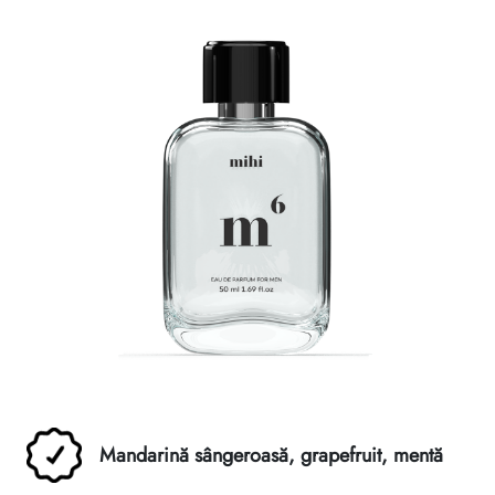
Reguli de moștenire
Mandarină sângeroasă, grapefruit, mentă