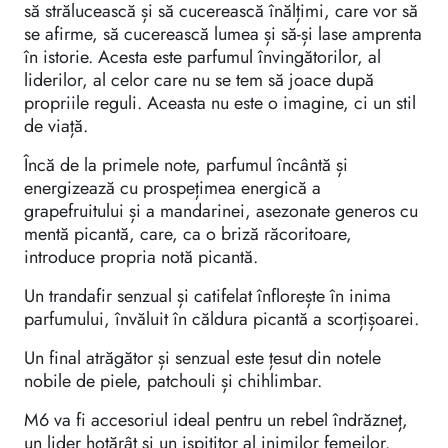
să strălucească și să cucerească înălțimi, care vor să
se afirme, să cucerească lumea și să-și lase amprenta
în istorie. Acesta este parfumul învingătorilor, al
liderilor, al celor care nu se tem să joace după
propriile reguli. Aceasta nu este o imagine, ci un stil
de viață.
Încă de la primele note, parfumul încântă și
energizează cu prospețimea energică a
grapefruitului și a mandarinei, asezonate generos cu
mentă picantă, care, ca o briză răcoritoare,
introduce propria notă picantă.
Un trandafir senzual și catifelat înflorește în inima
parfumului, învăluit în căldura picantă a scorțișoarei.
Un final atrăgător și senzual este țesut din notele
nobile de piele, patchouli și chihlimbar.
M6 va fi accesoriul ideal pentru un rebel îndrăzneț,
un lider hotărât și un ispititor al inimilor femeilor.