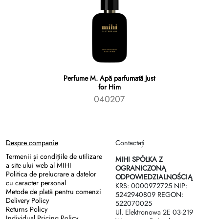
Perfume M. Apă parfumată Just
for Him
040207
Despre companie
Contactați
Termenii și condițiile de utilizare
MIHI SPÓŁKA Z
a site-ului web al MIHI
OGRANICZONĄ
Politica de prelucrare a datelor
ODPOWIEDZIALNOŚCIĄ
cu caracter personal
KRS: 0000972725 NIP:
Metode de plată pentru comenzi
5242940809 REGON:
Delivery Policy
522070025
Returns Policy
Ul. Elektronowa 2Е 03-219
Individual Pricing Policy