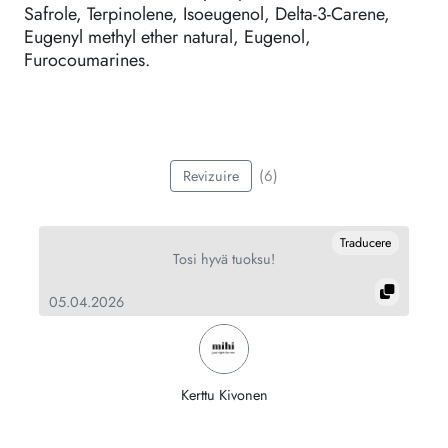
Safrole, Terpinolene, Isoeugenol, Delta-3-Carene,
Eugenyl methyl ether natural, Eugenol,
Furocoumarines.
(6)
Revizuire
re
Traducere
Tosi hyvä tuoksu!
05.04.2026
11
Kerttu Kivonen