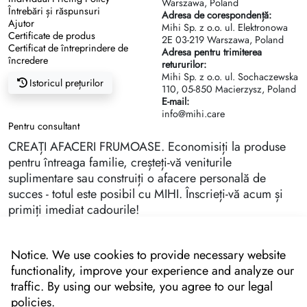
Warszawa, Poland
Întrebări și răspunsuri
Adresa de corespondență:
Ajutor
Mihi Sp. z o.o. ul. Elektronowa
Certificate de produs
2Е 03-219 Warszawa, Poland
Certificat de întreprindere de
Adresa pentru trimiterea
încredere
retururilor:
Mihi Sp. z o.o. ul. Sochaczewska
Istoricul prețurilor
110, 05-850 Macierzysz, Poland
E-mail:
info@mihi.care
Pentru consultant
CREAȚI AFACERI FRUMOASE. Economisiți la produse
pentru întreaga familie, creșteți-vă veniturile
suplimentare sau construiți o afacere personală de
succes - totul este posibil cu MIHI. Înscrieți-vă acum și
primiți imediat cadourile!
Notice. We use cookies to provide necessary website
functionality, improve your experience and analyze our
traffic. By using our website, you agree to our legal
policies.