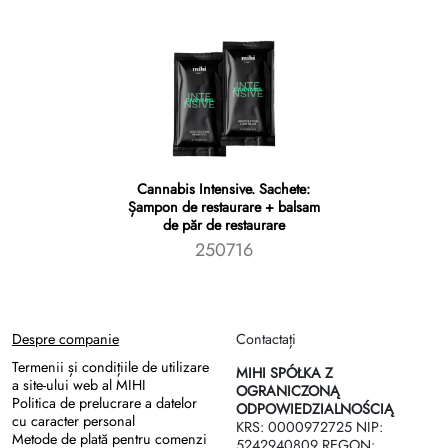
Cannabis Intensive. Sachete:
Șampon de restaurare + balsam
de păr de restaurare
250716
Despre companie
Contactați
Termenii și condițiile de utilizare
MIHI SPÓŁKA Z
a site-ului web al MIHI
OGRANICZONĄ
Politica de prelucrare a datelor
ODPOWIEDZIALNOŚCIĄ
cu caracter personal
KRS: 0000972725 NIP:
Metode de plată pentru comenzi
5242940809 REGON: