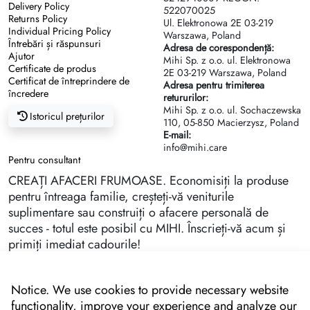
Delivery Policy
522070025
Returns Policy
Ul. Elektronowa 2Е 03-219
Individual Pricing Policy
Warszawa, Poland
Întrebări și răspunsuri
Adresa de corespondență:
Ajutor
Mihi Sp. z o.o. ul. Elektronowa
Certificate de produs
2Е 03-219 Warszawa, Poland
Certificat de întreprindere de
Adresa pentru trimiterea
încredere
retururilor:
Mihi Sp. z o.o. ul. Sochaczewska
Istoricul prețurilor
110, 05-850 Macierzysz, Poland
E-mail:
info@mihi.care
Pentru consultant
CREAȚI AFACERI FRUMOASE. Economisiți la produse
pentru întreaga familie, creșteți-vă veniturile
suplimentare sau construiți o afacere personală de
succes - totul este posibil cu MIHI. Înscrieți-vă acum și
primiți imediat cadourile!
Notice. We use cookies to provide necessary website
functionality, improve your experience and analyze our