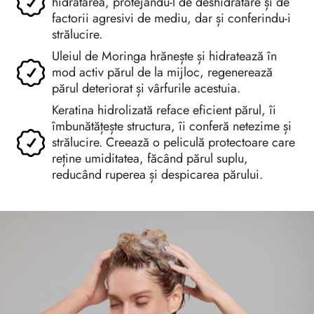
hidratarea, protejându-l de deshidratare și de
factorii agresivi de mediu, dar și conferindu-i
strălucire.
Uleiul de Moringa hrănește și hidratează în
mod activ părul de la mijloc, regenerează
părul deteriorat și vârfurile acestuia.
Keratina hidrolizată reface eficient părul, îi
îmbunătățește structura, îi conferă netezime și
strălucire. Creează o peliculă protectoare care
reține umiditatea, făcând părul suplu,
reducând ruperea și despicarea părului.