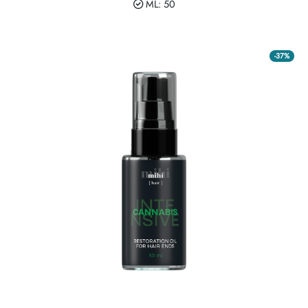
ML: 50
Reguli de moștenire
-37%