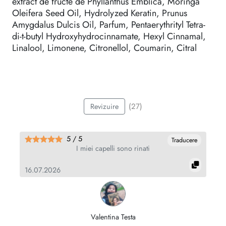
extract de fructe de Phyllanthus Emblica, Moringa
Oleifera Seed Oil, Hydrolyzed Keratin, Prunus
Amygdalus Dulcis Oil, Parfum, Pentaerythrityl Tetra-
di-t-butyl Hydroxyhydrocinnamate, Hexyl Cinnamal,
Linalool, Limonene, Citronellol, Coumarin, Citral
(27)
Revizuire
5 / 5
re
Traducere
I miei capelli sono rinati
s
x
16.07.2026
08
Valentina Testa