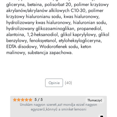
gliceryna, betaina, polisorbat 20, polimer krzyżowy
akrylanów/akrylanów alkilowych C10-30, polimer
krzyżowy hialuronianu sodu, kwas hialuronowy,
hydrolizowany kwas hialuronowy, hialuronian sodu,
hydrolizowany glikozoaminoglikan, propanediol,
alantoina, 1,2-heksanodiol, glikol kaprylylowy, glikol
benzylowy, fenoksyetanol, etyloheksylogliceryna,
EDTA disodowy, Wodorotlenek sodu, keton
malinowy, substancja zapachowa.
(40)
Opinie
5 / 5
Tłumaczyć
Unokàm nagyon szereti,azt mondja ezzel nagyon
egyszerű,könnyű a sminket lemosni