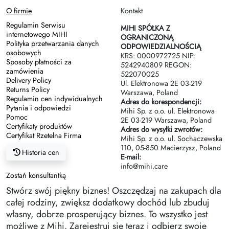
O firmie
Kontakt
Regulamin Serwisu
MIHI SPÓŁKA Z
internetowego MIHI
OGRANICZONĄ
Polityka przetwarzania danych
ODPOWIEDZIALNOŚCIĄ
osobowych
KRS: 0000972725 NIP:
Sposoby płatności za
5242940809 REGON:
zamówienia
522070025
Delivery Policy
Ul. Elektronowa 2Е 03-219
Returns Policy
Warszawa, Poland
Regulamin cen indywidualnych
Adres do korespondencji:
Pytania i odpowiedzi
Mihi Sp. z o.o. ul. Elektronowa
Pomoc
2Е 03-219 Warszawa, Poland
Certyfikaty produktów
Adres do wysyłki zwrotów:
Certyfikat Rzetelna Firma
Mihi Sp. z o.o. ul. Sochaczewska
110, 05-850 Macierzysz, Poland
Historia cen
E-mail:
info@mihi.care
Zostań konsultantką
Stwórz swój piękny biznes! Oszczędzaj na zakupach dla
całej rodziny, zwiększ dodatkowy dochód lub zbuduj
własny, dobrze prosperujący biznes. To wszystko jest
możliwe z Mihi. Zarejestruj się teraz i odbierz swoje