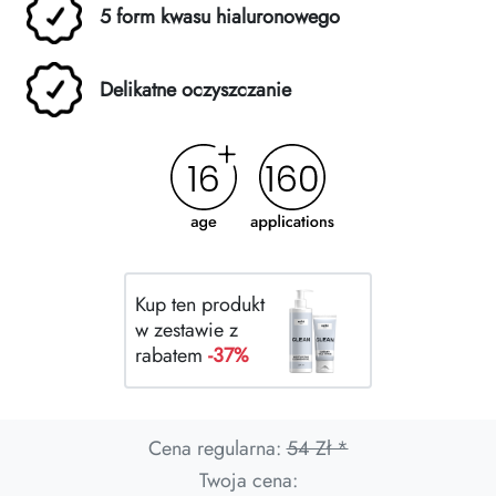
5 form kwasu hialuronowego
Delikatne oczyszczanie
Kup ten produkt
w zestawie z
rabatem
-37%
Cena regularna:
54 Zł *
Twoja cena: