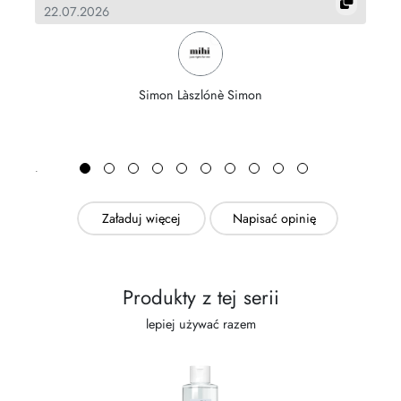
22.07.2026
16
Simon Làszlónè Simon
Załaduj więcej
Napisać opinię
Produkty z tej serii
lepiej używać razem