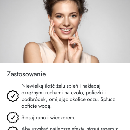
Zastosowanie
Niewielką ilość żelu spień i nakładaj
okrężnymi ruchami na czoło, policzki i
podbródek, omijając okolice oczu. Spłucz
obficie wodą.
Stosuj rano i wieczorem.
Aby uzyskać najlepsze efekty, stosuj razem z