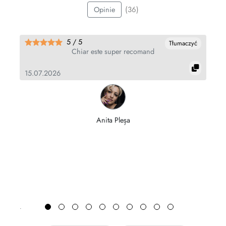
(36)
Opinie
5 / 5
yć
Tłumaczyć
Chiar este super recomand
15.07.2026
11
Anita Pleșa