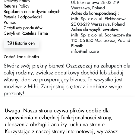
Delivery Policy
Ul. Elektronowa 2Е 03-219
Returns Policy
Warszawa, Poland
Regulamin cen indywidualnych
Adres do korespondencji:
Pytania i odpowiedzi
Mihi Sp. z o.o. ul. Elektronowa
Pomoc
2Е 03-219 Warszawa, Poland
Certyfikaty produktów
Adres do wysyłki zwrotów:
Certyfikat Rzetelna Firma
Mihi Sp. z o.o. ul. Sochaczewska
110, 05-850 Macierzysz, Poland
Historia cen
E-mail:
info@mihi.care
Zostań konsultantką
Stwórz swój piękny biznes! Oszczędzaj na zakupach dla
całej rodziny, zwiększ dodatkowy dochód lub zbuduj
własny, dobrze prosperujący biznes. To wszystko jest
możliwe z Mihi. Zarejestruj się teraz i odbierz swoje
prezenty!
Uwaga. Nasza strona używa plików cookie dla
zapewnienia niezbędnej funkcjonalności strony,
ulepszenia obsługi i analizy ruchu na stronie.
Korzystając z naszej strony internetowej, wyrażasz