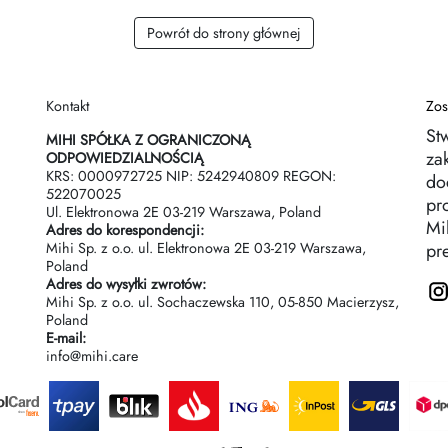
Powrót do strony głównej
Kontakt
Zos
St
MIHI SPÓŁKA Z OGRANICZONĄ
za
ODPOWIEDZIALNOŚCIĄ
KRS: 0000972725 NIP: 5242940809 REGON:
do
522070025
pr
Ul. Elektronowa 2Е 03-219 Warszawa, Poland
Mih
Adres do korespondencji:
Mihi Sp. z o.o. ul. Elektronowa 2Е 03-219 Warszawa,
pr
Poland
Adres do wysyłki zwrotów:
Mihi Sp. z o.o. ul. Sochaczewska 110, 05-850 Macierzysz,
Poland
E-mail:
info@mihi.care