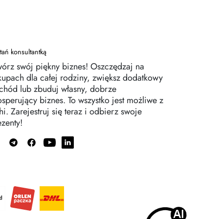
tań konsultantką
wórz swój piękny biznes! Oszczędzaj na
kupach dla całej rodziny, zwiększ dodatkowy
chód lub zbuduj własny, dobrze
osperujący biznes. To wszystko jest możliwe z
i. Zarejestruj się teraz i odbierz swoje
ezenty!