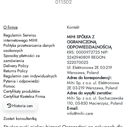
011502
O firmie
Kontakt
Regulamin Serwisu
MIHI SPÓŁKA Z
internetowego MIHI
OGRANICZONĄ
Polityka przetwarzania danych
ODPOWIEDZIALNOŚCIĄ
osobowych
KRS: 0000972725 NIP:
Sposoby płatności za
5242940809 REGON:
zamówienia
522070025
Delivery Policy
Ul. Elektronowa 2Е 03-219
Returns Policy
Warszawa, Poland
Regulamin cen indywidualnych
Adres do korespondencji:
Pytania i odpowiedzi
Mihi Sp. z o.o. ul. Elektronowa
Pomoc
2Е 03-219 Warszawa, Poland
Certyfikaty produktów
Adres do wysyłki zwrotów:
Certyfikat Rzetelna Firma
Mihi Sp. z o.o. ul. Sochaczewska
110, 05-850 Macierzysz, Poland
Historia cen
E-mail:
info@mihi.care
Zostań konsultantką
Stwórz swój piękny biznes! Oszczędzaj na zakupach dla