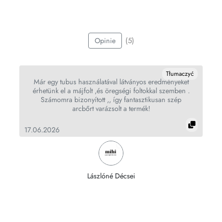
(5)
Opinie
yć
Tłumaczyć
Már egy tubus használatával látványos eredményeket
érhetünk el a májfolt ,és öregségi foltokkal szemben .
Számomra bizonyított ,, így fantasztikusan szép
arcbőrt varázsolt a termék!
17.06.2026
17
Lászlóné Décsei