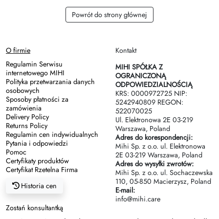
Zasady dziedziczenia
Powrót do strony głównej
O firmie
Kontakt
Regulamin Serwisu
MIHI SPÓŁKA Z
internetowego MIHI
OGRANICZONĄ
Polityka przetwarzania danych
ODPOWIEDZIALNOŚCIĄ
osobowych
KRS: 0000972725 NIP:
Sposoby płatności za
5242940809 REGON:
zamówienia
522070025
Delivery Policy
Ul. Elektronowa 2Е 03-219
Returns Policy
Warszawa, Poland
Regulamin cen indywidualnych
Adres do korespondencji:
Pytania i odpowiedzi
Mihi Sp. z o.o. ul. Elektronowa
Pomoc
2Е 03-219 Warszawa, Poland
Certyfikaty produktów
Adres do wysyłki zwrotów:
Certyfikat Rzetelna Firma
Mihi Sp. z o.o. ul. Sochaczewska
110, 05-850 Macierzysz, Poland
Historia cen
E-mail:
info@mihi.care
Zostań konsultantką