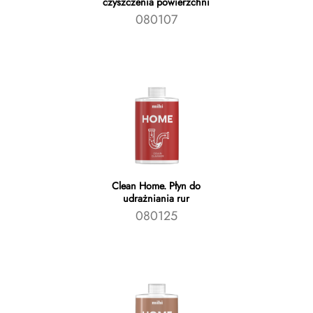
czyszczenia powierzchni
080107
Clean Home. Płyn do
udrażniania rur
080125