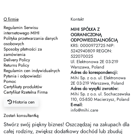
O firmie
Kontakt
Regulamin Serwisu
MIHI SPÓŁKA Z
internetowego MIHI
OGRANICZONĄ
Polityka przetwarzania danych
ODPOWIEDZIALNOŚCIĄ
osobowych
KRS: 0000972725 NIP:
Sposoby płatności za
5242940809 REGON:
zamówienia
522070025
Delivery Policy
Ul. Elektronowa 2Е 03-219
Returns Policy
Warszawa, Poland
Regulamin cen indywidualnych
Adres do korespondencji:
Pytania i odpowiedzi
Mihi Sp. z o.o. ul. Elektronowa
Pomoc
2Е 03-219 Warszawa, Poland
Certyfikaty produktów
Adres do wysyłki zwrotów:
Certyfikat Rzetelna Firma
Mihi Sp. z o.o. ul. Sochaczewska
110, 05-850 Macierzysz, Poland
Historia cen
E-mail:
info@mihi.care
Zostań konsultantką
Stwórz swój piękny biznes! Oszczędzaj na zakupach dla
całej rodziny, zwiększ dodatkowy dochód lub zbuduj