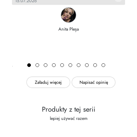
15.07.2026
o
02
Anita Pleșa
Załaduj więcej
Napisać opinię
Produkty z tej serii
lepiej używać razem