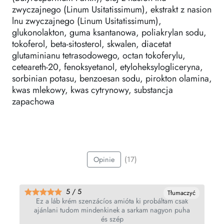
zwyczajnego (Linum Usitatissimum), ekstrakt z nasion
lnu zwyczajnego (Linum Usitatissimum),
glukonolakton, guma ksantanowa, poliakrylan sodu,
tokoferol, beta-sitosterol, skwalen, diacetat
glutaminianu tetrasodowego, octan tokoferylu,
ceteareth-20, fenoksyetanol, etyloheksylogliceryna,
sorbinian potasu, benzoesan sodu, pirokton olamina,
kwas mlekowy, kwas cytrynowy, substancja
zapachowa
(17)
Opinie
5 / 5
Tłumaczyć
Ez a láb krém szenzácíos amióta ki probáltam csak
ajánlani tudom mindenkinek a sarkam nagyon puha
és szép
15