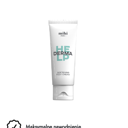
Zasady dziedziczenia
Maksymalne nawodnienie