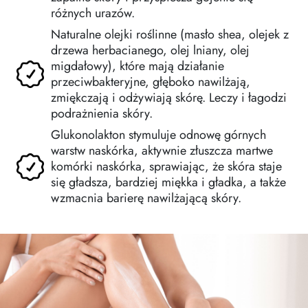
różnych urazów.
Naturalne olejki roślinne (masło shea, olejek z
drzewa herbacianego, olej lniany, olej
migdałowy), które mają działanie
przeciwbakteryjne, głęboko nawilżają,
zmiękczają i odżywiają skórę. Leczy i łagodzi
podrażnienia skóry.
Glukonolakton stymuluje odnowę górnych
warstw naskórka, aktywnie złuszcza martwe
komórki naskórka, sprawiając, że skóra staje
się gładsza, bardziej miękka i gładka, a także
wzmacnia barierę nawilżającą skóry.