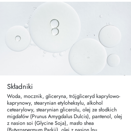
Składniki
Woda, mocznik, gliceryna, trójgliceryd kaprylowo-
kaprynowy, stearynian etyloheksylu, alkohol
cetearylowy, stearynian glicerolu, olej ze słodkich
migdałów (Prunus Amygdalus Dulcis), pantenol, olej
z nasion soi (Glycine Soja), masło shea
(Butyrospermum Parkii), olej z nasion lnu