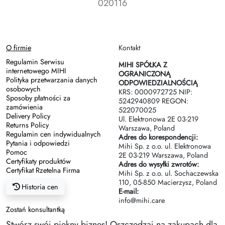
020116
O firmie
Kontakt
Regulamin Serwisu
MIHI SPÓŁKA Z
internetowego MIHI
OGRANICZONĄ
Polityka przetwarzania danych
ODPOWIEDZIALNOŚCIĄ
osobowych
KRS: 0000972725 NIP:
Sposoby płatności za
5242940809 REGON:
zamówienia
522070025
Delivery Policy
Ul. Elektronowa 2Е 03-219
Returns Policy
Warszawa, Poland
Regulamin cen indywidualnych
Adres do korespondencji:
Pytania i odpowiedzi
Mihi Sp. z o.o. ul. Elektronowa
Pomoc
2Е 03-219 Warszawa, Poland
Certyfikaty produktów
Adres do wysyłki zwrotów:
Certyfikat Rzetelna Firma
Mihi Sp. z o.o. ul. Sochaczewska
110, 05-850 Macierzysz, Poland
Historia cen
E-mail:
info@mihi.care
Zostań konsultantką
Stwórz swój piękny biznes! Oszczędzaj na zakupach dla